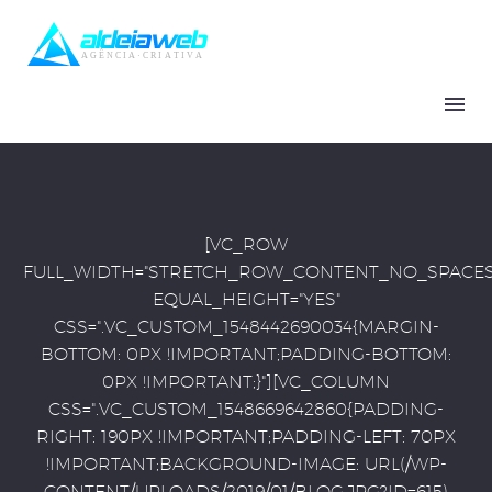
[VC_ROW
FULL_WIDTH="STRETCH_ROW_CONTENT_NO_SPACES
EQUAL_HEIGHT="YES"
CSS=".VC_CUSTOM_1548442690034{MARGIN-
BOTTOM: 0PX !IMPORTANT;PADDING-BOTTOM:
0PX !IMPORTANT;}"][VC_COLUMN
CSS=".VC_CUSTOM_1548669642860{PADDING-
RIGHT: 190PX !IMPORTANT;PADDING-LEFT: 70PX
!IMPORTANT;BACKGROUND-IMAGE: URL(/WP-
CONTENT/UPLOADS/2019/01/BLOG.JPG?ID=615)