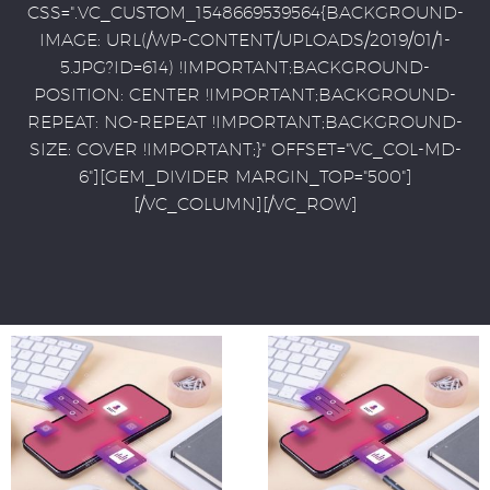
CSS=".VC_CUSTOM_1548669539564{BACKGROUND-
IMAGE: URL(/WP-CONTENT/UPLOADS/2019/01/1-
5.JPG?ID=614) !IMPORTANT;BACKGROUND-
POSITION: CENTER !IMPORTANT;BACKGROUND-
REPEAT: NO-REPEAT !IMPORTANT;BACKGROUND-
SIZE: COVER !IMPORTANT;}" OFFSET="VC_COL-MD-
6"][GEM_DIVIDER MARGIN_TOP="500"]
[/VC_COLUMN][/VC_ROW]