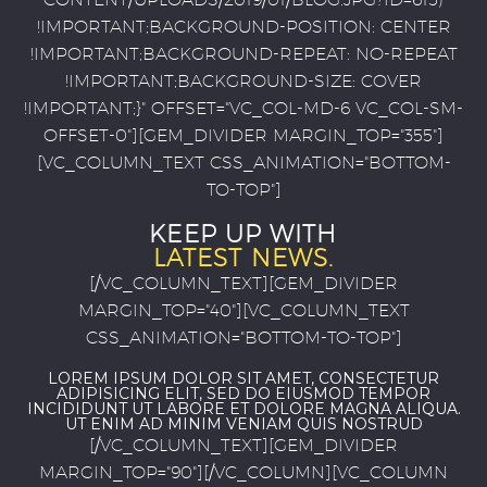
!IMPORTANT;BACKGROUND-POSITION: CENTER
!IMPORTANT;BACKGROUND-REPEAT: NO-REPEAT
!IMPORTANT;BACKGROUND-SIZE: COVER
!IMPORTANT;}" OFFSET="VC_COL-MD-6 VC_COL-SM-
OFFSET-0"][GEM_DIVIDER MARGIN_TOP="355"]
[VC_COLUMN_TEXT CSS_ANIMATION="BOTTOM-
TO-TOP"]
KEEP UP WITH
LATEST NEWS.
[/VC_COLUMN_TEXT][GEM_DIVIDER
MARGIN_TOP="40"][VC_COLUMN_TEXT
CSS_ANIMATION="BOTTOM-TO-TOP"]
LOREM IPSUM DOLOR SIT AMET, CONSECTETUR
ADIPISICING ELIT, SED DO EIUSMOD TEMPOR
INCIDIDUNT UT LABORE ET DOLORE MAGNA ALIQUA.
UT ENIM AD MINIM VENIAM QUIS NOSTRUD
[/VC_COLUMN_TEXT][GEM_DIVIDER
MARGIN_TOP="90"][/VC_COLUMN][VC_COLUMN