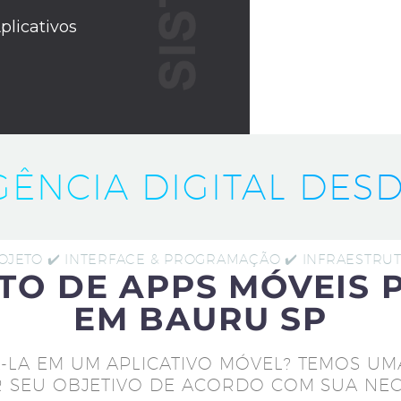
plicativos
IGÊNCIA DIGITAL DESD
ROJETO ✔️ INTERFACE & PROGRAMAÇÃO ✔️ INFRAESTR
TO DE APPS MÓVEIS 
EM BAURU SP
-LA EM UM APLICATIVO MÓVEL? TEMOS UM
 SEU OBJETIVO DE ACORDO COM SUA NEC