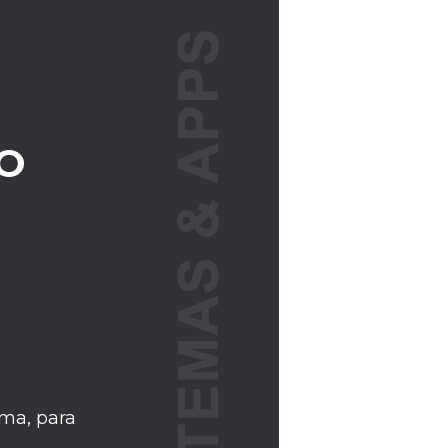
O
ma, para