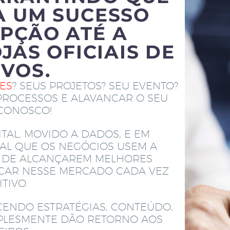
A UM SUCESSO
PÇÃO ATÉ A
JAS OFICIAIS DE
IVOS.
TES
? SEUS PROJETOS? SEU EVENTO?
PROCESSOS E ALAVANCAR O SEU
 CONOSCO!
TAL, MOVIDO A DADOS, E EM
AL QUE OS NEGÓCIOS USEM A
M DE ALCANÇAREM MELHORES
ACAR NESSE MERCADO CADA VEZ
TIVO.
CENDO ESTRATÉGIAS, CONTEÚDO,
MPLESMENTE DÃO RETORNO AOS