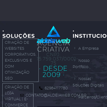
·
·
SOLUÇÕES
INSTITUCI
AGÊNCIA
CRIAÇÃO DE
CRIATIVA
WEBSITES
A Empresa
CNPJ:
CORPORATIVOS,
15.759.037/0001-
EXCLUSIVOS E
Nosso
75
COM
· DESDE
Portfólio
OTIMIZAÇÃO
2009 ·
SEO
Nossas
Soluções Digitais
CRIAÇÃO DE
62984117780
LOJA
CONTATO@ALDEIAWEB.COM.BR
Parceiros/Clien
VIRTUAL | E-
COMMERCE