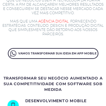
QUE OS NEGÓCIOS USEM A TECNOLOGIA DA FORMA
CERTA, A FIM DE ALCANÇAREM MELHORES RESULTADOS
E CONSEGUIREM SE DESTACAR NESSE MERCADO CADA
VEZ MAIS COMPETITIVO.
MAIS QUE UMA
AGÊNCIA DIGITAL
, FORNECENDO
ESTRATÉGIAS, CONTEÚDO, DESIGN E PRODUÇÃO DIGITAL
QUE SIMPLESMENTE DÃO RETORNO AOS NOSSOS
PARCEIROS.
VAMOS TRANSFORMAR SUA IDEIA EM APP MOBILE
TRANSFORMAR SEU NEGÓCIO AUMENTADO A
SUA COMPETITIVIDADE COM SOFTWARE SOB
MEDIDA
DESENVOLVIMENTO MOBILE