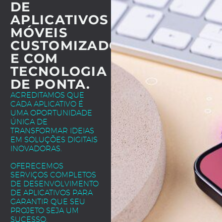
DE
APLICATIVOS
MÓVEIS
CUSTOMIZADOS
E COM
TECNOLOGIA
DE PONTA.
ACREDITAMOS QUE
CADA APLICATIVO É
UMA OPORTUNIDADE
ÚNICA DE
TRANSFORMAR IDEIAS
EM SOLUÇÕES DIGITAIS
INOVADORAS.
OFERECEMOS
SERVIÇOS COMPLETOS
DE DESENVOLVIMENTO
DE APLICATIVOS PARA
GARANTIR QUE SEU
PROJETO SEJA UM
SUCESSO.