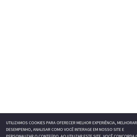
UTILIZAMOS COOKIES PARA OFERECER MELHOR EXPERIÊNCIA, MELHORAR
DESEMPENHO, ANALISAR COMO VOCÊ INTERAGE EM NOSSO SITE E
PERSONALIZAR O CONTEÚDO. AO UTILIZAR ESTE SITE, VOCÊ CONCORDA