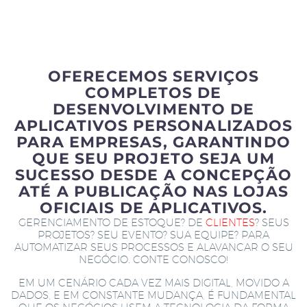
OFERECEMOS SERVIÇOS
COMPLETOS DE
DESENVOLVIMENTO DE
APLICATIVOS PERSONALIZADOS
PARA EMPRESAS, GARANTINDO
QUE SEU PROJETO SEJA UM
SUCESSO DESDE A CONCEPÇÃO
ATÉ A PUBLICAÇÃO NAS LOJAS
OFICIAIS DE APLICATIVOS.
GERENCIAMENTO DE ESTOQUE? DE
CLIENTES
? SEUS
PROJETOS? SEU EVENTO? SUA EQUIPE? PARA
AUTOMATIZAR SEUS PROCESSOS E ALAVANCAR O SEU
NEGÓCIO. CONTE CONOSCO!
EM UM CENÁRIO CADA VEZ MAIS DIGITAL, MOVIDO A
DADOS, E EM CONSTANTE MUDANÇA, É FUNDAMENTAL