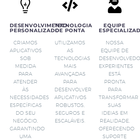
DESENVOLVIMENTO
TECNOLOGIA
EQUIPE
PERSONALIZADO
DE PONTA
ESPECIALIZA
CRIAMOS
UTILIZAMOS
NOSSA
APLICATIVOS
AS
EQUIPE DE
SOB
TECNOLOGIAS
DESENVOLVED
MEDIDA
MAIS
EXPERIENTES
PARA
AVANÇADAS
ESTÁ
ATENDER
PARA
PRONTA
ÀS
DESENVOLVER
PARA
NECESSIDADES
APLICATIVOS
TRANSFORMAR
ESPECÍFICAS
ROBUSTOS,
SUAS
DO SEU
SEGUROS E
IDEIAS EM
NEGÓCIO,
ESCALÁVEIS.
REALIDADE,
GARANTINDO
OFERECENDO
UMA
SUPORTE