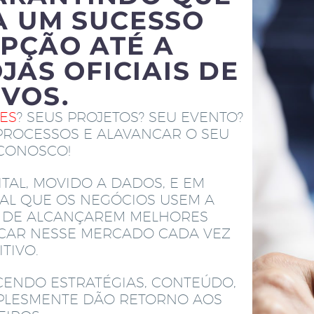
A UM SUCESSO
PÇÃO ATÉ A
JAS OFICIAIS DE
IVOS.
TES
? SEUS PROJETOS? SEU EVENTO?
PROCESSOS E ALAVANCAR O SEU
 CONOSCO!
TAL, MOVIDO A DADOS, E EM
AL QUE OS NEGÓCIOS USEM A
M DE ALCANÇAREM MELHORES
ACAR NESSE MERCADO CADA VEZ
TIVO.
CENDO ESTRATÉGIAS, CONTEÚDO,
MPLESMENTE DÃO RETORNO AOS