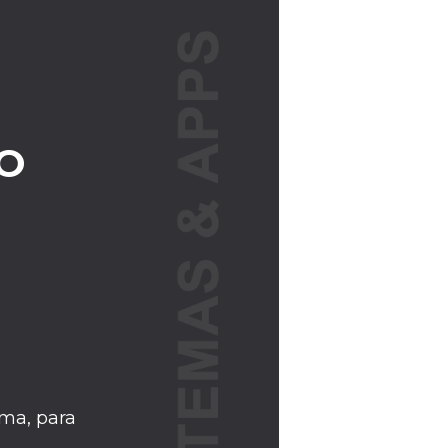
O
ma, para