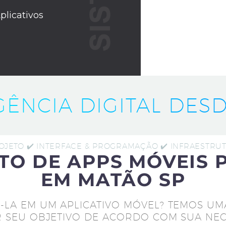
plicativos
IGÊNCIA DIGITAL DESD
ROJETO ✔️ INTERFACE & PROGRAMAÇÃO ✔️ INFRAESTR
TO DE APPS MÓVEIS 
EM MATÃO SP
-LA EM UM APLICATIVO MÓVEL? TEMOS UM
 SEU OBJETIVO DE ACORDO COM SUA NEC