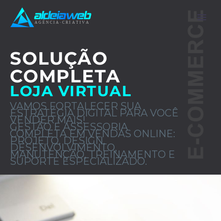
SOLUÇÃO
COMPLETA
LOJA VIRTUAL
VAMOS FORTALECER SUA
ESTRATÉGIA DIGITAL PARA VOCÊ
VENDER MAIS!
GESTÃO E ASSESSORIA
COMPLETA EM VENDAS ONLINE:
PROJETO, DESIGN,
DESENVOLVIMENTO,
MANUTENÇÃO, TREINAMENTO E
SUPORTE ESPECIALIZADO.