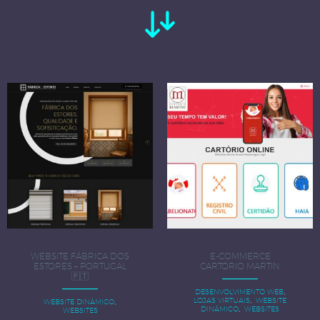
WEBSITE FÁBRICA DOS
E-COMMERCE
ESTORES – PORTUGAL
CARTÓRIO MARTIN
🇵🇹
,
DESENVOLVIMENTO WEB
,
,
LOJAS VIRTUAIS
WEBSITE
WEBSITE DINÂMICO
,
DINÂMICO
WEBSITES
WEBSITES