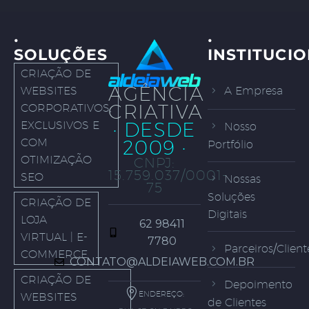
·
·
SOLUÇÕES
INSTITUCI
CRIAÇÃO DE
AGÊNCIA
WEBSITES
A Empresa
CRIATIVA
CORPORATIVOS,
· DESDE
EXCLUSIVOS E
Nosso
COM
2009 ·
Portfólio
OTIMIZAÇÃO
CNPJ:
15.759.037/0001-
SEO
Nossas
75
Soluções
CRIAÇÃO DE
Digitais
LOJA
62 98411
VIRTUAL | E-
7780
Parceiros/Client
COMMERCE
CONTATO@ALDEIAWEB.COM.BR
CRIAÇÃO DE
Depoimento
ENDEREÇO:
WEBSITES
de Clientes