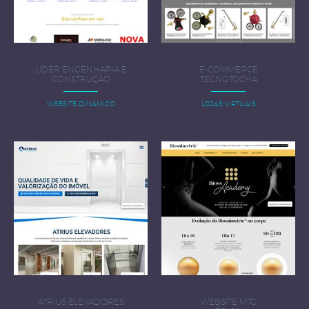
LÍDER ENGENHARIA E
E-COMMERCE
CONSTRUÇÃO
TECNOTOCHA
WEBSITE DINÂMICO
LOJAS VIRTUAIS
ATRIUS ELEVADORES
WEBSITE MTC