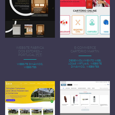
WEBSITE FÁBRICA
E-COMMERCE
DOS ESTORES –
CARTÓRIO MARTIN
PORTUGAL 🇵🇹
,
DESENVOLVIMENTO WEB
,
,
LOJAS VIRTUAIS
WEBSITE
WEBSITE DINÂMICO
,
DINÂMICO
WEBSITES
WEBSITES