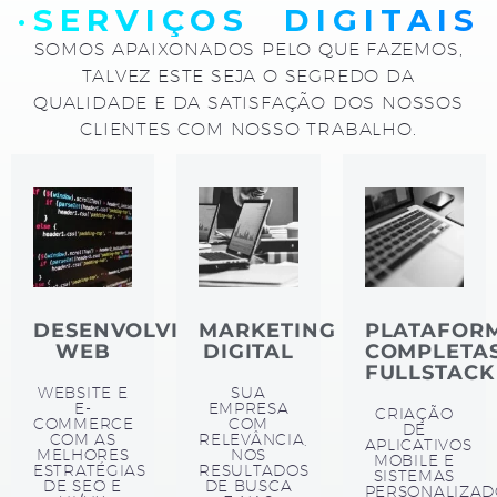
·SERVIÇOS DIGITAIS
SOMOS APAIXONADOS PELO QUE FAZEMOS,
TALVEZ ESTE SEJA O SEGREDO DA
QUALIDADE E DA SATISFAÇÃO DOS NOSSOS
CLIENTES COM NOSSO TRABALHO.
DESENVOLVIMENTO
MARKETING
PLATAFOR
WEB
DIGITAL
COMPLETA
FULLSTACK
WEBSITE E
SUA
E-
EMPRESA
CRIAÇÃO
COMMERCE
COM
DE
COM AS
RELEVÂNCIA,
APLICATIVOS
MELHORES
NOS
MOBILE E
ESTRATÉGIAS
RESULTADOS
SISTEMAS
DE SEO E
DE BUSCA
PERSONALIZAD