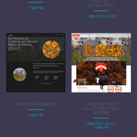
MEDICAL -
BIOSSIMETRIC
WEBSITES
WEBSITE DINÂMICO
WEBSITE AGROBROSS
WEBSITE EXPERT
GALLSTONES TRADE ·
EN/PT/ES
WEBSITES
,
WEBSITE DINÂMICO
WEBSITES