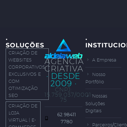
·
·
SOLUÇÕES
INSTITUCI
CRIAÇÃO DE
AGÊNCIA
WEBSITES
A Empresa
CRIATIVA
CORPORATIVOS,
· DESDE
EXCLUSIVOS E
Nosso
COM
2009 ·
Portfólio
OTIMIZAÇÃO
CNPJ:
15.759.037/0001-
SEO
Nossas
75
Soluções
CRIAÇÃO DE
Digitais
LOJA
62 98411
VIRTUAL | E-
7780
Parceiros/Client