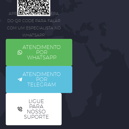
APROXIME SUA CÂMERA
DO QR CODE PARA FALAR
COM UM ESPECIALISTA NO
WHATSAPP.
ATENDIMENTO
POR
WHATSAPP
ATENDIMENTO
POR
TELEGRAM
LIGUE
PARA
NOSSO
SUPORTE