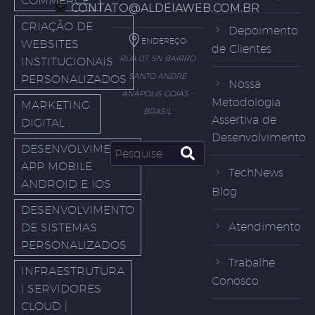
COMMERCE
CONTATO@ALDEIAWEB.COM.BR
CRIAÇÃO DE
Depoimento
ENDEREÇO:
WEBSITES
de Clientes
RUA 07, SN BAIRRO
INSTITUCIONAIS
SANTO ANDRÉ
PERSONALIZADOS
Nossa
ANÁPOLIS GOIÁS -
Metodologia
MARKETING
BRASIL
Assertiva de
DIGITAL
Desenvolvimento
DESENVOLVIMENTO
APP MOBILE
TechNews
ANDROID E IOS
Blog
DESENVOLVIMENTO
Atendimento
DE SISTEMAS
PERSONALIZADOS
Trabalhe
INFRAESTRUTURA
Conosco
| SERVIDORES
CLOUD |