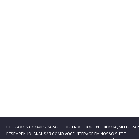
UTILIZAMOS COOKIES PARA OFERECER MELHOR EXPERIÊNCIA, MELHORAR
DESEMPENHO, ANALISAR COMO VOCÊ INTERAGE EM NOSSO SITE E