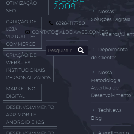
OTIMIZAÇÃO
2009 ·
SEO
Nossas
Soluções Digitais
CRIAÇÃO DE
62984117780
LOJA
CONTATO@ALDEIAWEB.COM.BR
Parceiros/Clien
VIRTUAL | E-
COMMERCE
Depoimento
CRIAÇÃO DE
de Clientes
WEBSITES
INSTITUCIONAIS
Nossa
PERSONALIZADOS
Metodologia
Assertiva de
MARKETING
Desenvolvimento
DIGITAL
DESENVOLVIMENTO
TechNews
APP MOBILE
Blog
ANDROID E IOS
Atendimento
DESENVOLVIMENTO