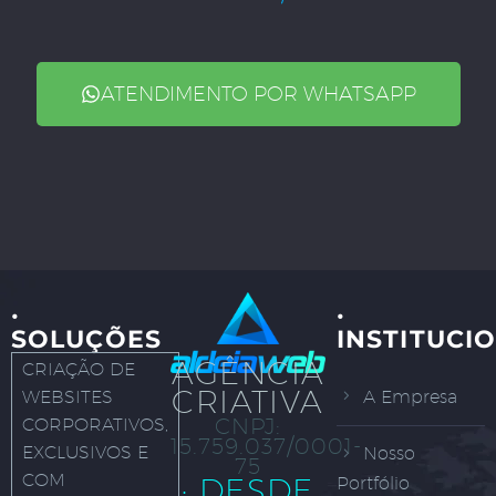
ATENDIMENTO POR WHATSAPP
·
·
SOLUÇÕES
INSTITUCI
AGÊNCIA
CRIAÇÃO DE
CRIATIVA
WEBSITES
A Empresa
CNPJ:
CORPORATIVOS,
15.759.037/0001-
EXCLUSIVOS E
Nosso
75
COM
· DESDE
Portfólio