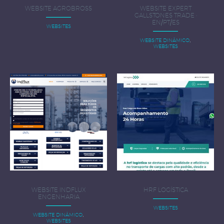
WEBSITE AGROBROSS
WEBSITE EXPERT
GALLSTONES TRADE ·
EN/PT/ES
WEBSITES
,
WEBSITE DINÂMICO
WEBSITES
WEBSITE INDFLUX
HRF LOGÍSTICA
ENGENHARIA
WEBSITES
,
WEBSITE DINÂMICO
WEBSITES