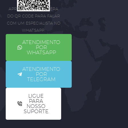
APROXIME SUA CÂMERA
DO QR CODE PARA FALAR
COM UM ESPECIALISTA NO
WHATSAPP.
ATENDIMENTO
POR
WHATSAPP
ATENDIMENTO
POR
TELEGRAM
LIGUE
PARA
NOSSO
SUPORTE