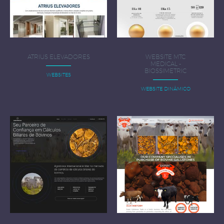
ATRIUS ELEVADORES
WEBSITE MTC
MEDICAL -
BIOSSIMETRIC
WEBSITES
WEBSITE DINÂMICO