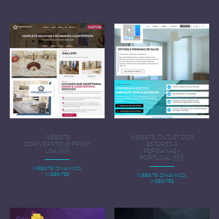
WEBSITE
WEBSITE OUTLET DOS
CORNERSTONE FROM
ESTORES &
USA 🇺🇸
PERSIANAS –
PORTUGAL 🇵🇹
,
WEBSITE DINÂMICO
,
WEBSITES
WEBSITE DINÂMICO
WEBSITES