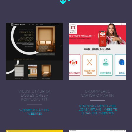
WEBSITE FÁBRICA
E-COMMERCE
DOS ESTORES –
CARTÓRIO MARTIN
PORTUGAL 🇵🇹
,
DESENVOLVIMENTO WEB
,
,
LOJAS VIRTUAIS
WEBSITE
WEBSITE DINÂMICO
,
DINÂMICO
WEBSITES
WEBSITES