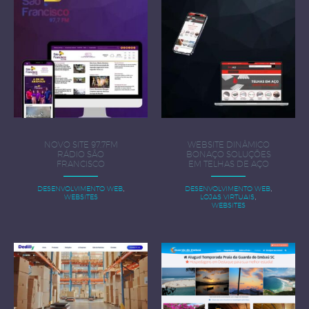
NOVO SITE 97.7FM
WEBSITE DINÂMICO
RÁDIO SÃO
BONAÇO SOLUÇÕES
FRANCISCO
EM TELHAS DE AÇO
,
,
DESENVOLVIMENTO WEB
DESENVOLVIMENTO WEB
,
WEBSITES
LOJAS VIRTUAIS
WEBSITES