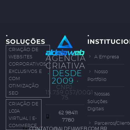
·
·
SOLUÇÕES
INSTITUCI
CRIAÇÃO DE
AGÊNCIA
WEBSITES
A Empresa
CRIATIVA
CORPORATIVOS,
· DESDE
EXCLUSIVOS E
Nosso
COM
2009 ·
Portfólio
OTIMIZAÇÃO
CNPJ:
15.759.037/0001-
SEO
Nossas
75
Soluções
CRIAÇÃO DE
Digitais
LOJA
62 98411
VIRTUAL | E-
7780
Parceiros/Client
COMMERCE
CONTATO@ALDEIAWEB.COM.BR