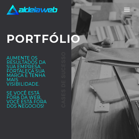
PORTFÓLIO
AUMENTE OS
RESULTADOS DA
SUA EMPRESA.
FORTALEÇA SUA
MARCA E TENHA
MAIS
VISIBILIDADE.
SE VOCÊ ESTÁ
FORA DA WEB,
VOCÊ ESTÁ FORA
DOS NEGÓCIOS!