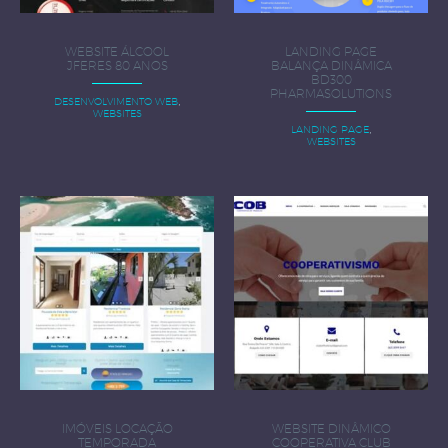
WEBSITE ÁLCOOL
LANDING PAGE
JFERES 80 ANOS
BALANÇA DINÂMICA
BD300
PHARMASOLUTIONS
,
DESENVOLVIMENTO WEB
WEBSITES
,
LANDING PAGE
WEBSITES
IMÓVEIS LOCAÇÃO
WEBSITE DINÂMICO
TEMPORADA
COOPERATIVA CLUB