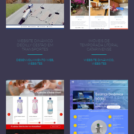
WEBSITE DINÂMICO
IMÓVEIS DE
DEDILLY GESTÃO EM
TEMPORADA LITORAL
TRANSPORTES
CATARINENSE
,
,
DESENVOLVIMENTO WEB
WEBSITE DINÂMICO
WEBSITES
WEBSITES