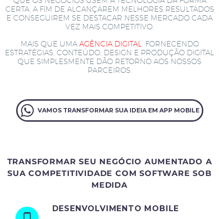
QUE OS NEGÓCIOS USEM A TECNOLOGIA DA FORMA
CERTA, A FIM DE ALCANÇAREM MELHORES RESULTADOS
E CONSEGUIREM SE DESTACAR NESSE MERCADO CADA
VEZ MAIS COMPETITIVO.
MAIS QUE UMA
AGÊNCIA DIGITAL
, FORNECENDO
ESTRATÉGIAS, CONTEÚDO, DESIGN E PRODUÇÃO DIGITAL
QUE SIMPLESMENTE DÃO RETORNO AOS NOSSOS
PARCEIROS.
VAMOS TRANSFORMAR SUA IDEIA EM APP MOBILE
TRANSFORMAR SEU NEGÓCIO AUMENTADO A
SUA COMPETITIVIDADE COM SOFTWARE SOB
MEDIDA
DESENVOLVIMENTO MOBILE