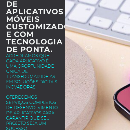
DE
APLICATIVOS
MÓVEIS
CUSTOMIZADOS
E COM
TECNOLOGIA
DE PONTA.
ACREDITAMOS QUE
CADA APLICATIVO É
UMA OPORTUNIDADE
ÚNICA DE
TRANSFORMAR IDEIAS
EM SOLUÇÕES DIGITAIS
INOVADORAS.
OFERECEMOS
SERVIÇOS COMPLETOS
DE DESENVOLVIMENTO
DE APLICATIVOS PARA
GARANTIR QUE SEU
PROJETO SEJA UM
SUCESSO.