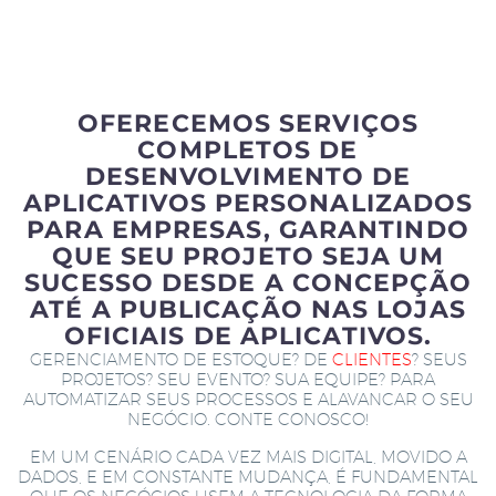
OFERECEMOS SERVIÇOS
COMPLETOS DE
DESENVOLVIMENTO DE
APLICATIVOS PERSONALIZADOS
PARA EMPRESAS, GARANTINDO
QUE SEU PROJETO SEJA UM
SUCESSO DESDE A CONCEPÇÃO
ATÉ A PUBLICAÇÃO NAS LOJAS
OFICIAIS DE APLICATIVOS.
GERENCIAMENTO DE ESTOQUE? DE
CLIENTES
? SEUS
PROJETOS? SEU EVENTO? SUA EQUIPE? PARA
AUTOMATIZAR SEUS PROCESSOS E ALAVANCAR O SEU
NEGÓCIO. CONTE CONOSCO!
EM UM CENÁRIO CADA VEZ MAIS DIGITAL, MOVIDO A
DADOS, E EM CONSTANTE MUDANÇA, É FUNDAMENTAL