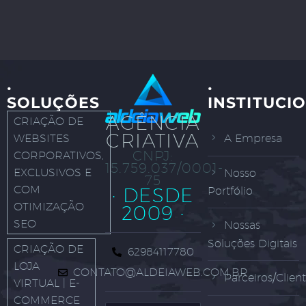
·
·
SOLUÇÕES
INSTITUCI
AGÊNCIA
CRIAÇÃO DE
CRIATIVA
WEBSITES
A Empresa
CNPJ:
CORPORATIVOS,
15.759.037/0001-
EXCLUSIVOS E
Nosso
75
COM
· DESDE
Portfólio
OTIMIZAÇÃO
2009 ·
SEO
Nossas
Soluções Digitais
CRIAÇÃO DE
62984117780
LOJA
CONTATO@ALDEIAWEB.COM.BR
Parceiros/Clien
VIRTUAL | E-
COMMERCE