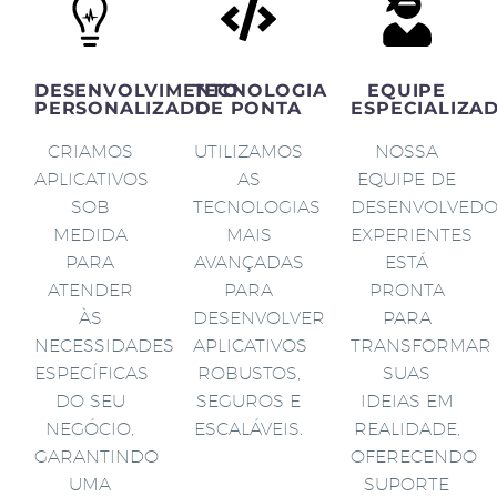
DESENVOLVIMENTO
TECNOLOGIA
EQUIPE
PERSONALIZADO
DE PONTA
ESPECIALIZA
CRIAMOS
UTILIZAMOS
NOSSA
APLICATIVOS
AS
EQUIPE DE
SOB
TECNOLOGIAS
DESENVOLVED
MEDIDA
MAIS
EXPERIENTES
PARA
AVANÇADAS
ESTÁ
ATENDER
PARA
PRONTA
ÀS
DESENVOLVER
PARA
NECESSIDADES
APLICATIVOS
TRANSFORMAR
ESPECÍFICAS
ROBUSTOS,
SUAS
DO SEU
SEGUROS E
IDEIAS EM
NEGÓCIO,
ESCALÁVEIS.
REALIDADE,
GARANTINDO
OFERECENDO
UMA
SUPORTE