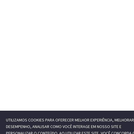
UTILIZAMOS COOKIES PARA OFERECER MELHOR EXPERIÊNCIA, MELHORAR
DESEMPENHO, ANALISAR COMO VOCÊ INTERAGE EM NOSSO SITE E
PERSONALIZAR O CONTEÚDO. AO UTILIZAR ESTE SITE, VOCÊ CONCORDA