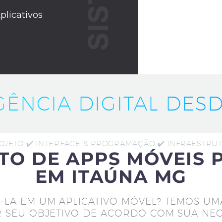
plicativos
IGÊNCIA DIGITAL DESD
ROJETO ✔️ INTERFACE & PROGRAMAÇÃO ✔️ INFRAESTR
TO DE APPS MÓVEIS 
EM ITAÚNA MG
-LA EM UM APLICATIVO MÓVEL? TEMOS UM
 SEU OBJETIVO DE ACORDO COM SUA NEC