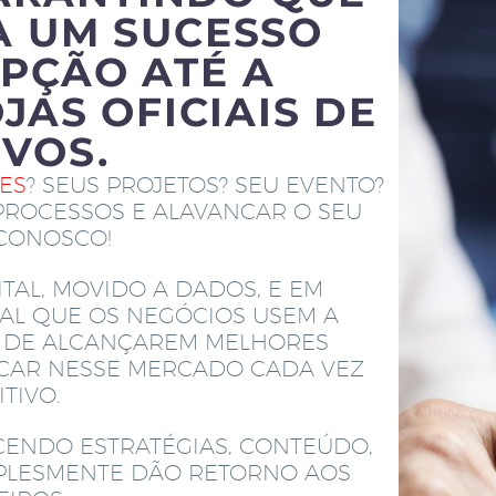
A UM SUCESSO
PÇÃO ATÉ A
JAS OFICIAIS DE
IVOS.
TES
? SEUS PROJETOS? SEU EVENTO?
PROCESSOS E ALAVANCAR O SEU
 CONOSCO!
TAL, MOVIDO A DADOS, E EM
AL QUE OS NEGÓCIOS USEM A
M DE ALCANÇAREM MELHORES
ACAR NESSE MERCADO CADA VEZ
TIVO.
CENDO ESTRATÉGIAS, CONTEÚDO,
MPLESMENTE DÃO RETORNO AOS