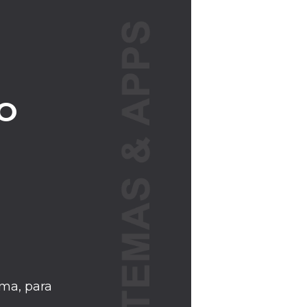
O
ma, para