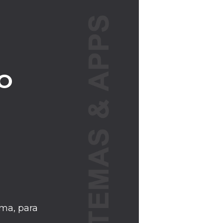
O
ma, para