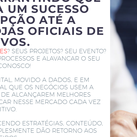
A UM SUCESSO
PÇÃO ATÉ A
JAS OFICIAIS DE
IVOS.
TES
? SEUS PROJETOS? SEU EVENTO?
PROCESSOS E ALAVANCAR O SEU
 CONOSCO!
TAL, MOVIDO A DADOS, E EM
AL QUE OS NEGÓCIOS USEM A
M DE ALCANÇAREM MELHORES
ACAR NESSE MERCADO CADA VEZ
TIVO.
CENDO ESTRATÉGIAS, CONTEÚDO,
MPLESMENTE DÃO RETORNO AOS