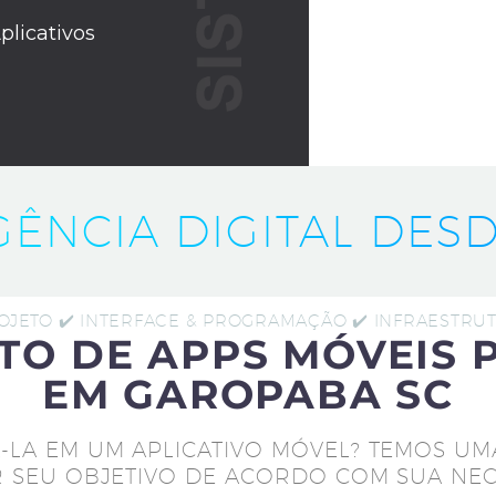
plicativos
IGÊNCIA DIGITAL DESD
ROJETO ✔️ INTERFACE & PROGRAMAÇÃO ✔️ INFRAESTR
TO DE APPS MÓVEIS 
EM GAROPABA SC
-LA EM UM APLICATIVO MÓVEL? TEMOS UM
 SEU OBJETIVO DE ACORDO COM SUA NEC