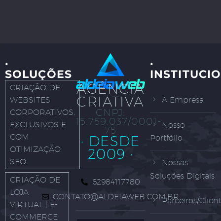
·
·
SOLUÇÕES
INSTITUCI
AGÊNCIA
CRIAÇÃO DE
CRIATIVA
WEBSITES
A Empresa
CNPJ:
CORPORATIVOS,
15.759.037/0001-
EXCLUSIVOS E
Nosso
75
COM
· DESDE
Portfólio
OTIMIZAÇÃO
2009 ·
SEO
Nossas
Soluções Digitais
CRIAÇÃO DE
62984117780
LOJA
CONTATO@ALDEIAWEB.COM.BR
Parceiros/Clien
VIRTUAL | E-
COMMERCE