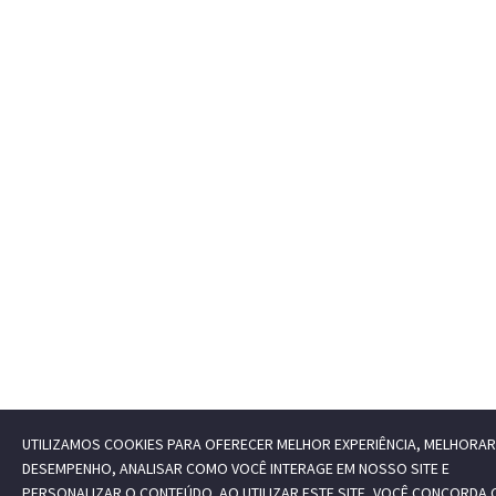
UTILIZAMOS COOKIES PARA OFERECER MELHOR EXPERIÊNCIA, MELHORAR
DESEMPENHO, ANALISAR COMO VOCÊ INTERAGE EM NOSSO SITE E
PERSONALIZAR O CONTEÚDO. AO UTILIZAR ESTE SITE, VOCÊ CONCORDA