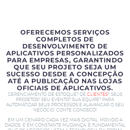
OFERECEMOS SERVIÇOS
COMPLETOS DE
DESENVOLVIMENTO DE
APLICATIVOS PERSONALIZADOS
PARA EMPRESAS, GARANTINDO
QUE SEU PROJETO SEJA UM
SUCESSO DESDE A CONCEPÇÃO
ATÉ A PUBLICAÇÃO NAS LOJAS
OFICIAIS DE APLICATIVOS.
GERENCIAMENTO DE ESTOQUE? DE
CLIENTES
? SEUS
PROJETOS? SEU EVENTO? SUA EQUIPE? PARA
AUTOMATIZAR SEUS PROCESSOS E ALAVANCAR O SEU
NEGÓCIO. CONTE CONOSCO!
EM UM CENÁRIO CADA VEZ MAIS DIGITAL, MOVIDO A
DADOS, E EM CONSTANTE MUDANÇA, É FUNDAMENTAL