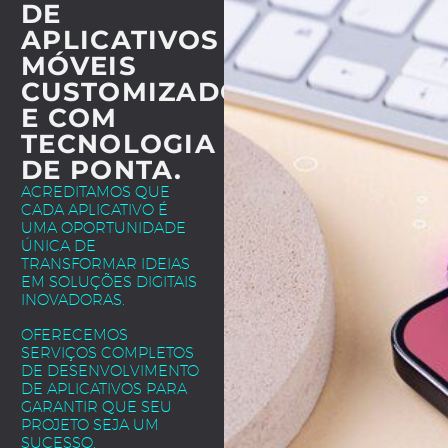
DE
APLICATIVOS
MÓVEIS
CUSTOMIZADOS
E COM
TECNOLOGIA
DE PONTA.
ACREDITAMOS QUE
CADA APLICATIVO É
UMA OPORTUNIDADE
ÚNICA DE
TRANSFORMAR IDEIAS
EM SOLUÇÕES DIGITAIS
INOVADORAS.
OFERECEMOS
SERVIÇOS COMPLETOS
DE DESENVOLVIMENTO
DE APLICATIVOS PARA
GARANTIR QUE SEU
PROJETO SEJA UM
SUCESSO.