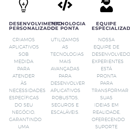
DESENVOLVIMENTO
TECNOLOGIA
EQUIPE
PERSONALIZADO
DE PONTA
ESPECIALIZA
CRIAMOS
UTILIZAMOS
NOSSA
APLICATIVOS
AS
EQUIPE DE
SOB
TECNOLOGIAS
DESENVOLVED
MEDIDA
MAIS
EXPERIENTES
PARA
AVANÇADAS
ESTÁ
ATENDER
PARA
PRONTA
ÀS
DESENVOLVER
PARA
NECESSIDADES
APLICATIVOS
TRANSFORMAR
ESPECÍFICAS
ROBUSTOS,
SUAS
DO SEU
SEGUROS E
IDEIAS EM
NEGÓCIO,
ESCALÁVEIS.
REALIDADE,
GARANTINDO
OFERECENDO
UMA
SUPORTE