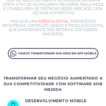
QUE OS NEGÓCIOS USEM A TECNOLOGIA DA FORMA
CERTA, A FIM DE ALCANÇAREM MELHORES RESULTADOS
E CONSEGUIREM SE DESTACAR NESSE MERCADO CADA
VEZ MAIS COMPETITIVO.
MAIS QUE UMA
AGÊNCIA DIGITAL
, FORNECENDO
ESTRATÉGIAS, CONTEÚDO, DESIGN E PRODUÇÃO DIGITAL
QUE SIMPLESMENTE DÃO RETORNO AOS NOSSOS
PARCEIROS.
VAMOS TRANSFORMAR SUA IDEIA EM APP MOBILE
TRANSFORMAR SEU NEGÓCIO AUMENTADO A
SUA COMPETITIVIDADE COM SOFTWARE SOB
MEDIDA
DESENVOLVIMENTO MOBILE