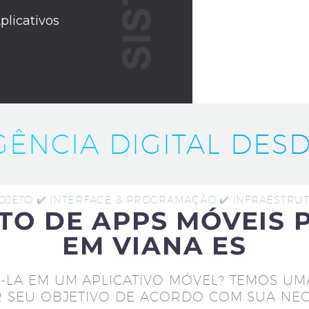
plicativos
IGÊNCIA DIGITAL DESD
ROJETO ✔️ INTERFACE & PROGRAMAÇÃO ✔️ INFRAESTR
TO DE APPS MÓVEIS 
EM VIANA ES
-LA EM UM APLICATIVO MÓVEL? TEMOS UM
 SEU OBJETIVO DE ACORDO COM SUA NEC