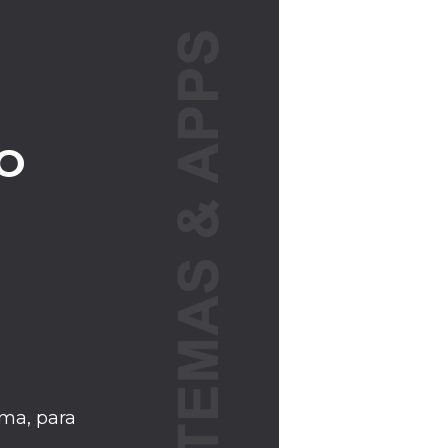
O
ma, para