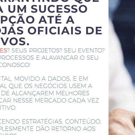
A UM SUCESSO
PÇÃO ATÉ A
JAS OFICIAIS DE
IVOS.
TES
? SEUS PROJETOS? SEU EVENTO?
PROCESSOS E ALAVANCAR O SEU
 CONOSCO!
TAL, MOVIDO A DADOS, E EM
AL QUE OS NEGÓCIOS USEM A
M DE ALCANÇAREM MELHORES
ACAR NESSE MERCADO CADA VEZ
TIVO.
CENDO ESTRATÉGIAS, CONTEÚDO,
MPLESMENTE DÃO RETORNO AOS