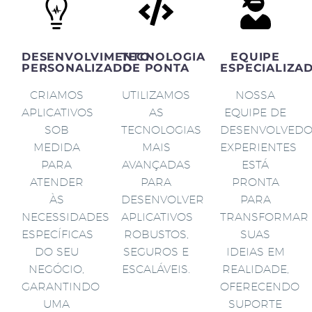
DESENVOLVIMENTO
TECNOLOGIA
EQUIPE
PERSONALIZADO
DE PONTA
ESPECIALIZA
CRIAMOS
UTILIZAMOS
NOSSA
APLICATIVOS
AS
EQUIPE DE
SOB
TECNOLOGIAS
DESENVOLVED
MEDIDA
MAIS
EXPERIENTES
PARA
AVANÇADAS
ESTÁ
ATENDER
PARA
PRONTA
ÀS
DESENVOLVER
PARA
NECESSIDADES
APLICATIVOS
TRANSFORMAR
ESPECÍFICAS
ROBUSTOS,
SUAS
DO SEU
SEGUROS E
IDEIAS EM
NEGÓCIO,
ESCALÁVEIS.
REALIDADE,
GARANTINDO
OFERECENDO
UMA
SUPORTE