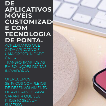
DE
APLICATIVOS
MÓVEIS
CUSTOMIZADOS
E COM
TECNOLOGIA
DE PONTA.
ACREDITAMOS QUE
CADA APLICATIVO É
UMA OPORTUNIDADE
ÚNICA DE
TRANSFORMAR IDEIAS
EM SOLUÇÕES DIGITAIS
INOVADORAS.
OFERECEMOS
SERVIÇOS COMPLETOS
DE DESENVOLVIMENTO
DE APLICATIVOS PARA
GARANTIR QUE SEU
PROJETO SEJA UM
SUCESSO.