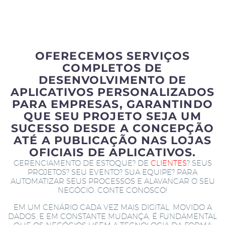
OFERECEMOS SERVIÇOS
COMPLETOS DE
DESENVOLVIMENTO DE
APLICATIVOS PERSONALIZADOS
PARA EMPRESAS, GARANTINDO
QUE SEU PROJETO SEJA UM
SUCESSO DESDE A CONCEPÇÃO
ATÉ A PUBLICAÇÃO NAS LOJAS
OFICIAIS DE APLICATIVOS.
GERENCIAMENTO DE ESTOQUE? DE
CLIENTES
? SEUS
PROJETOS? SEU EVENTO? SUA EQUIPE? PARA
AUTOMATIZAR SEUS PROCESSOS E ALAVANCAR O SEU
NEGÓCIO. CONTE CONOSCO!
EM UM CENÁRIO CADA VEZ MAIS DIGITAL, MOVIDO A
DADOS, E EM CONSTANTE MUDANÇA, É FUNDAMENTAL