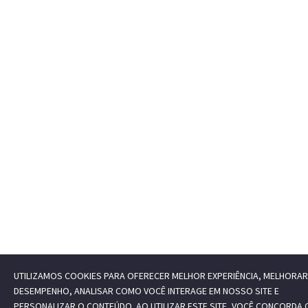
UTILIZAMOS COOKIES PARA OFERECER MELHOR EXPERIÊNCIA, MELHORAR
DESEMPENHO, ANALISAR COMO VOCÊ INTERAGE EM NOSSO SITE E
PERSONALIZAR O CONTEÚDO. AO UTILIZAR ESTE SITE, VOCÊ CONCORDA