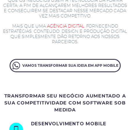
QUE OS NEGÓCIOS USEM A TECNOLOGIA DA FORMA
CERTA, A FIM DE ALCANÇAREM MELHORES RESULTADOS
E CONSEGUIREM SE DESTACAR NESSE MERCADO CADA
VEZ MAIS COMPETITIVO.
MAIS QUE UMA
AGÊNCIA DIGITAL
, FORNECENDO
ESTRATÉGIAS, CONTEÚDO, DESIGN E PRODUÇÃO DIGITAL
QUE SIMPLESMENTE DÃO RETORNO AOS NOSSOS
PARCEIROS.
VAMOS TRANSFORMAR SUA IDEIA EM APP MOBILE
TRANSFORMAR SEU NEGÓCIO AUMENTADO A
SUA COMPETITIVIDADE COM SOFTWARE SOB
MEDIDA
DESENVOLVIMENTO MOBILE