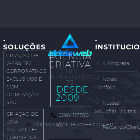
·
·
SOLUÇÕES
INSTITUCI
AGÊNCIA
CRIAÇÃO DE
CRIATIVA
WEBSITES
A Empresa
CNPJ:
CORPORATIVOS,
15.759.037/0001-
EXCLUSIVOS E
Nosso
75
COM
· DESDE
Portfólio
OTIMIZAÇÃO
2009 ·
SEO
Nossas
Soluções Digitais
CRIAÇÃO DE
62984117780
LOJA
CONTATO@ALDEIAWEB.COM.BR
Parceiros/Clien
VIRTUAL | E-
COMMERCE