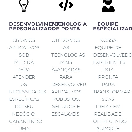
DESENVOLVIMENTO
TECNOLOGIA
EQUIPE
PERSONALIZADO
DE PONTA
ESPECIALIZA
CRIAMOS
UTILIZAMOS
NOSSA
APLICATIVOS
AS
EQUIPE DE
SOB
TECNOLOGIAS
DESENVOLVED
MEDIDA
MAIS
EXPERIENTES
PARA
AVANÇADAS
ESTÁ
ATENDER
PARA
PRONTA
ÀS
DESENVOLVER
PARA
NECESSIDADES
APLICATIVOS
TRANSFORMAR
ESPECÍFICAS
ROBUSTOS,
SUAS
DO SEU
SEGUROS E
IDEIAS EM
NEGÓCIO,
ESCALÁVEIS.
REALIDADE,
GARANTINDO
OFERECENDO
UMA
SUPORTE