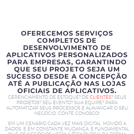
OFERECEMOS SERVIÇOS
COMPLETOS DE
DESENVOLVIMENTO DE
APLICATIVOS PERSONALIZADOS
PARA EMPRESAS, GARANTINDO
QUE SEU PROJETO SEJA UM
SUCESSO DESDE A CONCEPÇÃO
ATÉ A PUBLICAÇÃO NAS LOJAS
OFICIAIS DE APLICATIVOS.
GERENCIAMENTO DE ESTOQUE? DE
CLIENTES
? SEUS
PROJETOS? SEU EVENTO? SUA EQUIPE? PARA
AUTOMATIZAR SEUS PROCESSOS E ALAVANCAR O SEU
NEGÓCIO. CONTE CONOSCO!
EM UM CENÁRIO CADA VEZ MAIS DIGITAL, MOVIDO A
DADOS, E EM CONSTANTE MUDANÇA, É FUNDAMENTAL