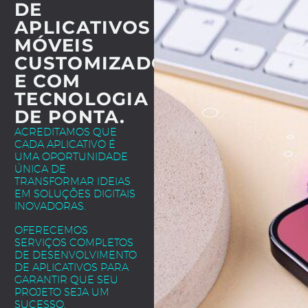
DE
APLICATIVOS
MÓVEIS
CUSTOMIZADOS
E COM
TECNOLOGIA
DE PONTA.
ACREDITAMOS QUE
CADA APLICATIVO É
UMA OPORTUNIDADE
ÚNICA DE
TRANSFORMAR IDEIAS
EM SOLUÇÕES DIGITAIS
INOVADORAS.
OFERECEMOS
SERVIÇOS COMPLETOS
DE DESENVOLVIMENTO
DE APLICATIVOS PARA
GARANTIR QUE SEU
PROJETO SEJA UM
SUCESSO.