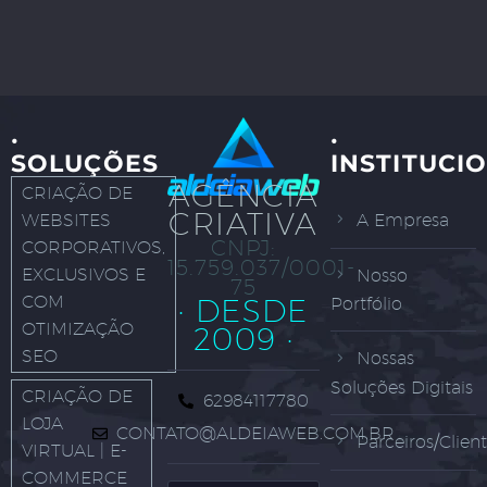
·
·
SOLUÇÕES
INSTITUCI
AGÊNCIA
CRIAÇÃO DE
CRIATIVA
WEBSITES
A Empresa
CNPJ:
CORPORATIVOS,
15.759.037/0001-
EXCLUSIVOS E
Nosso
75
COM
· DESDE
Portfólio
OTIMIZAÇÃO
2009 ·
SEO
Nossas
Soluções Digitais
CRIAÇÃO DE
62984117780
LOJA
CONTATO@ALDEIAWEB.COM.BR
Parceiros/Clien
VIRTUAL | E-
COMMERCE