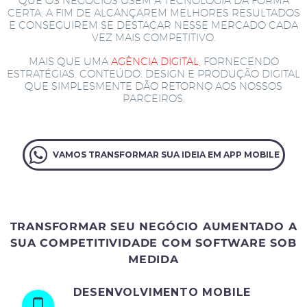
QUE OS NEGÓCIOS USEM A TECNOLOGIA DA FORMA
CERTA, A FIM DE ALCANÇAREM MELHORES RESULTADOS
E CONSEGUIREM SE DESTACAR NESSE MERCADO CADA
VEZ MAIS COMPETITIVO.
MAIS QUE UMA
AGÊNCIA DIGITAL
, FORNECENDO
ESTRATÉGIAS, CONTEÚDO, DESIGN E PRODUÇÃO DIGITAL
QUE SIMPLESMENTE DÃO RETORNO AOS NOSSOS
PARCEIROS.
VAMOS TRANSFORMAR SUA IDEIA EM APP MOBILE
TRANSFORMAR SEU NEGÓCIO AUMENTADO A
SUA COMPETITIVIDADE COM SOFTWARE SOB
MEDIDA
DESENVOLVIMENTO MOBILE