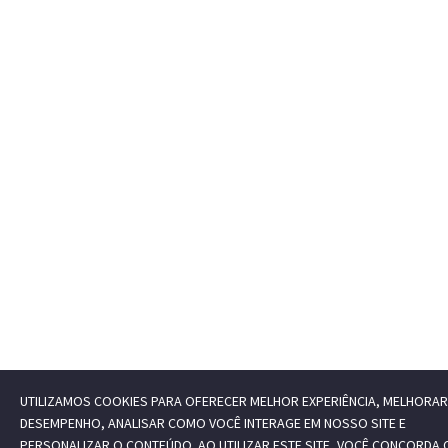
UTILIZAMOS COOKIES PARA OFERECER MELHOR EXPERIÊNCIA, MELHORAR
DESEMPENHO, ANALISAR COMO VOCÊ INTERAGE EM NOSSO SITE E
PERSONALIZAR O CONTEÚDO. AO UTILIZAR ESTE SITE, VOCÊ CONCORDA