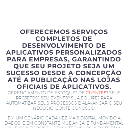
OFERECEMOS SERVIÇOS
COMPLETOS DE
DESENVOLVIMENTO DE
APLICATIVOS PERSONALIZADOS
PARA EMPRESAS, GARANTINDO
QUE SEU PROJETO SEJA UM
SUCESSO DESDE A CONCEPÇÃO
ATÉ A PUBLICAÇÃO NAS LOJAS
OFICIAIS DE APLICATIVOS.
GERENCIAMENTO DE ESTOQUE? DE
CLIENTES
? SEUS
PROJETOS? SEU EVENTO? SUA EQUIPE? PARA
AUTOMATIZAR SEUS PROCESSOS E ALAVANCAR O SEU
NEGÓCIO. CONTE CONOSCO!
EM UM CENÁRIO CADA VEZ MAIS DIGITAL, MOVIDO A
DADOS, E EM CONSTANTE MUDANÇA, É FUNDAMENTAL