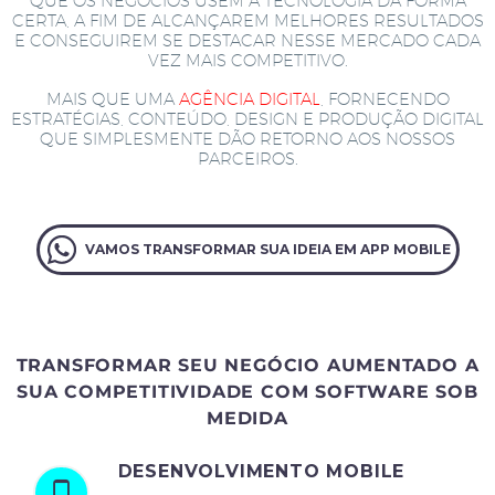
QUE OS NEGÓCIOS USEM A TECNOLOGIA DA FORMA
CERTA, A FIM DE ALCANÇAREM MELHORES RESULTADOS
E CONSEGUIREM SE DESTACAR NESSE MERCADO CADA
VEZ MAIS COMPETITIVO.
MAIS QUE UMA
AGÊNCIA DIGITAL
, FORNECENDO
ESTRATÉGIAS, CONTEÚDO, DESIGN E PRODUÇÃO DIGITAL
QUE SIMPLESMENTE DÃO RETORNO AOS NOSSOS
PARCEIROS.
VAMOS TRANSFORMAR SUA IDEIA EM APP MOBILE
TRANSFORMAR SEU NEGÓCIO AUMENTADO A
SUA COMPETITIVIDADE COM SOFTWARE SOB
MEDIDA
DESENVOLVIMENTO MOBILE