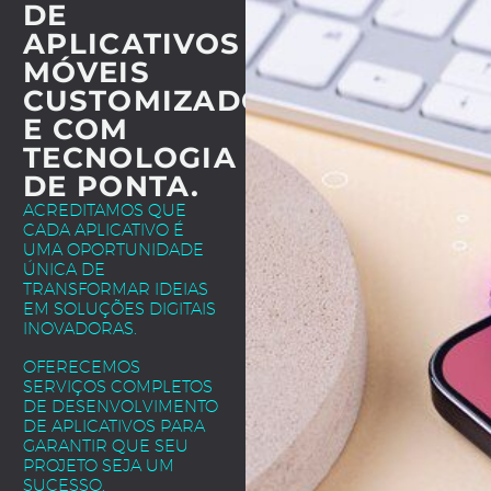
DE
APLICATIVOS
MÓVEIS
CUSTOMIZADOS
E COM
TECNOLOGIA
DE PONTA.
ACREDITAMOS QUE
CADA APLICATIVO É
UMA OPORTUNIDADE
ÚNICA DE
TRANSFORMAR IDEIAS
EM SOLUÇÕES DIGITAIS
INOVADORAS.
OFERECEMOS
SERVIÇOS COMPLETOS
DE DESENVOLVIMENTO
DE APLICATIVOS PARA
GARANTIR QUE SEU
PROJETO SEJA UM
SUCESSO.