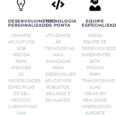
DESENVOLVIMENTO
TECNOLOGIA
EQUIPE
PERSONALIZADO
DE PONTA
ESPECIALIZA
CRIAMOS
UTILIZAMOS
NOSSA
APLICATIVOS
AS
EQUIPE DE
SOB
TECNOLOGIAS
DESENVOLVED
MEDIDA
MAIS
EXPERIENTES
PARA
AVANÇADAS
ESTÁ
ATENDER
PARA
PRONTA
ÀS
DESENVOLVER
PARA
NECESSIDADES
APLICATIVOS
TRANSFORMAR
ESPECÍFICAS
ROBUSTOS,
SUAS
DO SEU
SEGUROS E
IDEIAS EM
NEGÓCIO,
ESCALÁVEIS.
REALIDADE,
GARANTINDO
OFERECENDO
UMA
SUPORTE