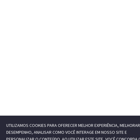
UTILIZAMOS COOKIES PARA OFERECER MELHOR EXPERIÊNCIA, MELHORAR
DESEMPENHO, ANALISAR COMO VOCÊ INTERAGE EM NOSSO SITE E
PERSONALIZAR O CONTEÚDO. AO UTILIZAR ESTE SITE, VOCÊ CONCORDA