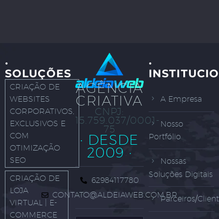
·
·
SOLUÇÕES
INSTITUCI
AGÊNCIA
CRIAÇÃO DE
CRIATIVA
WEBSITES
A Empresa
CNPJ:
CORPORATIVOS,
15.759.037/0001-
EXCLUSIVOS E
Nosso
75
COM
· DESDE
Portfólio
OTIMIZAÇÃO
2009 ·
SEO
Nossas
Soluções Digitais
CRIAÇÃO DE
62984117780
LOJA
CONTATO@ALDEIAWEB.COM.BR
Parceiros/Clien
VIRTUAL | E-
COMMERCE