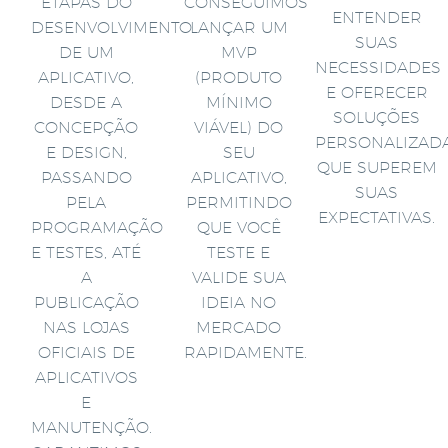
ETAPAS DO
CONSEGUIMOS
ENTENDER
DESENVOLVIMENTO
LANÇAR UM
SUAS
DE UM
MVP
NECESSIDADES
APLICATIVO,
(PRODUTO
E OFERECER
DESDE A
MÍNIMO
SOLUÇÕES
CONCEPÇÃO
VIÁVEL) DO
PERSONALIZAD
E DESIGN,
SEU
QUE SUPEREM
PASSANDO
APLICATIVO,
SUAS
PELA
PERMITINDO
EXPECTATIVAS.
PROGRAMAÇÃO
QUE VOCÊ
E TESTES, ATÉ
TESTE E
A
VALIDE SUA
PUBLICAÇÃO
IDEIA NO
NAS LOJAS
MERCADO
OFICIAIS DE
RAPIDAMENTE.
APLICATIVOS
E
MANUTENÇÃO.