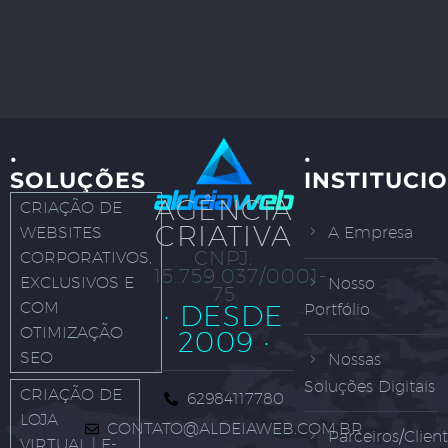
·
·
SOLUÇÕES
INSTITUCI
AGÊNCIA
CRIAÇÃO DE
CRIATIVA
WEBSITES
A Empresa
CNPJ:
CORPORATIVOS,
15.759.037/0001-
EXCLUSIVOS E
Nosso
75
COM
· DESDE
Portfólio
OTIMIZAÇÃO
2009 ·
SEO
Nossas
Soluções Digitais
CRIAÇÃO DE
62984117780
LOJA
CONTATO@ALDEIAWEB.COM.BR
Parceiros/Clien
VIRTUAL | E-