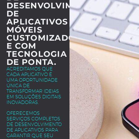
DESENVOLVIMENTO
DE
APLICATIVOS
MÓVEIS
CUSTOMIZADOS
E COM
TECNOLOGIA
DE PONTA.
ACREDITAMOS QUE
CADA APLICATIVO É
UMA OPORTUNIDADE
ÚNICA DE
TRANSFORMAR IDEIAS
EM SOLUÇÕES DIGITAIS
INOVADORAS.
OFERECEMOS
SERVIÇOS COMPLETOS
DE DESENVOLVIMENTO
DE APLICATIVOS PARA
GARANTIR QUE SEU