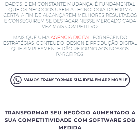
DADOS, E EM CONSTANTE MUDANÇA, É FUNDAMENTAL
QUE OS NEGÓCIOS USEM A TECNOLOGIA DA FORMA
CERTA, A FIM DE ALCANÇAREM MELHORES RESULTADOS
E CONSEGUIREM SE DESTACAR NESSE MERCADO CADA
VEZ MAIS COMPETITIVO.
MAIS QUE UMA
AGÊNCIA DIGITAL
, FORNECENDO
ESTRATÉGIAS, CONTEÚDO, DESIGN E PRODUÇÃO DIGITAL
QUE SIMPLESMENTE DÃO RETORNO AOS NOSSOS
PARCEIROS.
VAMOS TRANSFORMAR SUA IDEIA EM APP MOBILE
TRANSFORMAR SEU NEGÓCIO AUMENTADO A
SUA COMPETITIVIDADE COM SOFTWARE SOB
MEDIDA