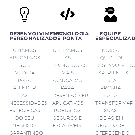
DESENVOLVIMENTO
TECNOLOGIA
EQUIPE
PERSONALIZADO
DE PONTA
ESPECIALIZA
CRIAMOS
UTILIZAMOS
NOSSA
APLICATIVOS
AS
EQUIPE DE
SOB
TECNOLOGIAS
DESENVOLVED
MEDIDA
MAIS
EXPERIENTES
PARA
AVANÇADAS
ESTÁ
ATENDER
PARA
PRONTA
ÀS
DESENVOLVER
PARA
NECESSIDADES
APLICATIVOS
TRANSFORMAR
ESPECÍFICAS
ROBUSTOS,
SUAS
DO SEU
SEGUROS E
IDEIAS EM
NEGÓCIO,
ESCALÁVEIS.
REALIDADE,
GARANTINDO
OFERECENDO