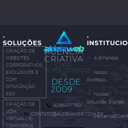
·
·
SOLUÇÕES
INSTITUCI
AGÊNCIA
CRIAÇÃO DE
CRIATIVA
WEBSITES
A Empresa
CNPJ:
CORPORATIVOS,
15.759.037/0001-
EXCLUSIVOS E
Nosso
75
COM
· DESDE
Portfólio
OTIMIZAÇÃO
2009 ·
SEO
Nossas
Soluções Digitais
CRIAÇÃO DE
62984117780
LOJA
CONTATO@ALDEIAWEB.COM.BR
Parceiros/Clien
VIRTUAL | E-
COMMERCE