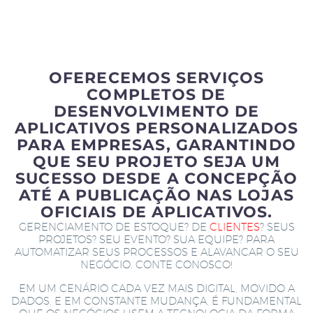
OFERECEMOS SERVIÇOS
COMPLETOS DE
DESENVOLVIMENTO DE
APLICATIVOS PERSONALIZADOS
PARA EMPRESAS, GARANTINDO
QUE SEU PROJETO SEJA UM
SUCESSO DESDE A CONCEPÇÃO
ATÉ A PUBLICAÇÃO NAS LOJAS
OFICIAIS DE APLICATIVOS.
GERENCIAMENTO DE ESTOQUE? DE
CLIENTES
? SEUS
PROJETOS? SEU EVENTO? SUA EQUIPE? PARA
AUTOMATIZAR SEUS PROCESSOS E ALAVANCAR O SEU
NEGÓCIO. CONTE CONOSCO!
EM UM CENÁRIO CADA VEZ MAIS DIGITAL, MOVIDO A
DADOS, E EM CONSTANTE MUDANÇA, É FUNDAMENTAL