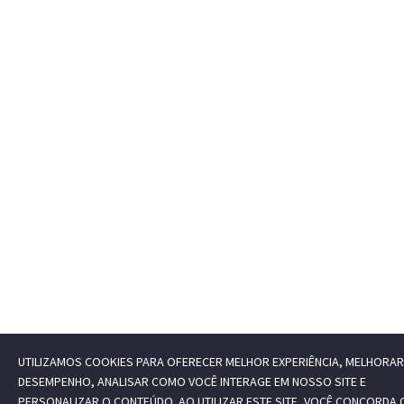
UTILIZAMOS COOKIES PARA OFERECER MELHOR EXPERIÊNCIA, MELHORAR
DESEMPENHO, ANALISAR COMO VOCÊ INTERAGE EM NOSSO SITE E
PERSONALIZAR O CONTEÚDO. AO UTILIZAR ESTE SITE, VOCÊ CONCORDA