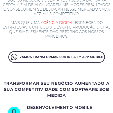
QUE OS NEGÓCIOS USEM A TECNOLOGIA DA FORMA
CERTA, A FIM DE ALCANÇAREM MELHORES RESULTADOS
E CONSEGUIREM SE DESTACAR NESSE MERCADO CADA
VEZ MAIS COMPETITIVO.
MAIS QUE UMA
AGÊNCIA DIGITAL
, FORNECENDO
ESTRATÉGIAS, CONTEÚDO, DESIGN E PRODUÇÃO DIGITAL
QUE SIMPLESMENTE DÃO RETORNO AOS NOSSOS
PARCEIROS.
VAMOS TRANSFORMAR SUA IDEIA EM APP MOBILE
TRANSFORMAR SEU NEGÓCIO AUMENTADO A
SUA COMPETITIVIDADE COM SOFTWARE SOB
MEDIDA
DESENVOLVIMENTO MOBILE