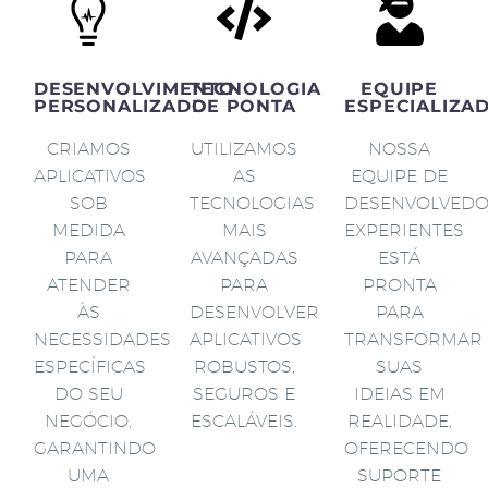
DESENVOLVIMENTO
TECNOLOGIA
EQUIPE
PERSONALIZADO
DE PONTA
ESPECIALIZA
CRIAMOS
UTILIZAMOS
NOSSA
APLICATIVOS
AS
EQUIPE DE
SOB
TECNOLOGIAS
DESENVOLVED
MEDIDA
MAIS
EXPERIENTES
PARA
AVANÇADAS
ESTÁ
ATENDER
PARA
PRONTA
ÀS
DESENVOLVER
PARA
NECESSIDADES
APLICATIVOS
TRANSFORMAR
ESPECÍFICAS
ROBUSTOS,
SUAS
DO SEU
SEGUROS E
IDEIAS EM
NEGÓCIO,
ESCALÁVEIS.
REALIDADE,
GARANTINDO
OFERECENDO
UMA
SUPORTE