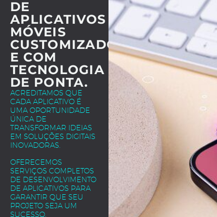
DE
APLICATIVOS
MÓVEIS
CUSTOMIZADOS
E COM
TECNOLOGIA
DE PONTA.
ACREDITAMOS QUE
CADA APLICATIVO É
UMA OPORTUNIDADE
ÚNICA DE
TRANSFORMAR IDEIAS
EM SOLUÇÕES DIGITAIS
INOVADORAS.
OFERECEMOS
SERVIÇOS COMPLETOS
DE DESENVOLVIMENTO
DE APLICATIVOS PARA
GARANTIR QUE SEU
PROJETO SEJA UM
SUCESSO.