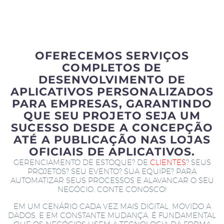
OFERECEMOS SERVIÇOS
COMPLETOS DE
DESENVOLVIMENTO DE
APLICATIVOS PERSONALIZADOS
PARA EMPRESAS, GARANTINDO
QUE SEU PROJETO SEJA UM
SUCESSO DESDE A CONCEPÇÃO
ATÉ A PUBLICAÇÃO NAS LOJAS
OFICIAIS DE APLICATIVOS.
GERENCIAMENTO DE ESTOQUE? DE
CLIENTES
? SEUS
PROJETOS? SEU EVENTO? SUA EQUIPE? PARA
AUTOMATIZAR SEUS PROCESSOS E ALAVANCAR O SEU
NEGÓCIO. CONTE CONOSCO!
EM UM CENÁRIO CADA VEZ MAIS DIGITAL, MOVIDO A
DADOS, E EM CONSTANTE MUDANÇA, É FUNDAMENTAL