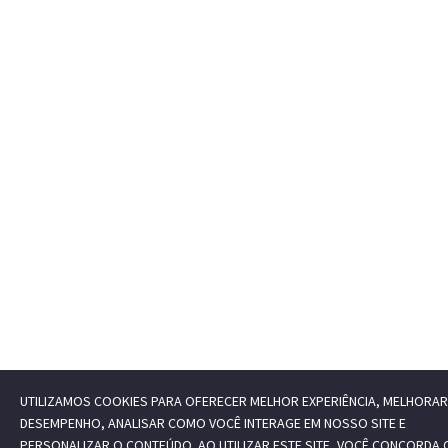
UTILIZAMOS COOKIES PARA OFERECER MELHOR EXPERIÊNCIA, MELHORAR
DESEMPENHO, ANALISAR COMO VOCÊ INTERAGE EM NOSSO SITE E
PERSONALIZAR O CONTEÚDO. AO UTILIZAR ESTE SITE, VOCÊ CONCORDA