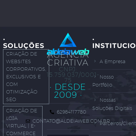
·
·
SOLUÇÕES
INSTITUCI
AGÊNCIA
CRIAÇÃO DE
CRIATIVA
WEBSITES
A Empresa
CNPJ:
CORPORATIVOS,
15.759.037/0001-
EXCLUSIVOS E
Nosso
75
COM
· DESDE
Portfólio
OTIMIZAÇÃO
2009 ·
SEO
Nossas
Soluções Digitais
CRIAÇÃO DE
62984117780
LOJA
CONTATO@ALDEIAWEB.COM.BR
Parceiros/Clien
VIRTUAL | E-
COMMERCE