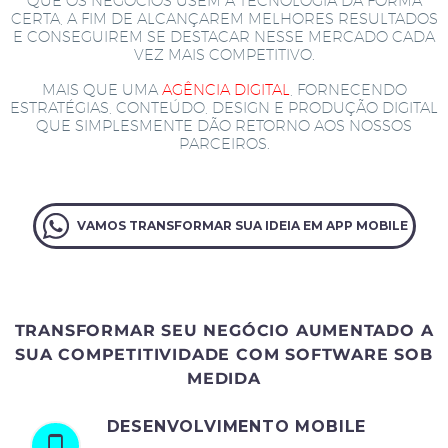
QUE OS NEGÓCIOS USEM A TECNOLOGIA DA FORMA
CERTA, A FIM DE ALCANÇAREM MELHORES RESULTADOS
E CONSEGUIREM SE DESTACAR NESSE MERCADO CADA
VEZ MAIS COMPETITIVO.
MAIS QUE UMA
AGÊNCIA DIGITAL
, FORNECENDO
ESTRATÉGIAS, CONTEÚDO, DESIGN E PRODUÇÃO DIGITAL
QUE SIMPLESMENTE DÃO RETORNO AOS NOSSOS
PARCEIROS.
VAMOS TRANSFORMAR SUA IDEIA EM APP MOBILE
TRANSFORMAR SEU NEGÓCIO AUMENTADO A
SUA COMPETITIVIDADE COM SOFTWARE SOB
MEDIDA
DESENVOLVIMENTO MOBILE