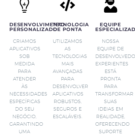
DESENVOLVIMENTO
TECNOLOGIA
EQUIPE
PERSONALIZADO
DE PONTA
ESPECIALIZA
CRIAMOS
UTILIZAMOS
NOSSA
APLICATIVOS
AS
EQUIPE DE
SOB
TECNOLOGIAS
DESENVOLVED
MEDIDA
MAIS
EXPERIENTES
PARA
AVANÇADAS
ESTÁ
ATENDER
PARA
PRONTA
ÀS
DESENVOLVER
PARA
NECESSIDADES
APLICATIVOS
TRANSFORMAR
ESPECÍFICAS
ROBUSTOS,
SUAS
DO SEU
SEGUROS E
IDEIAS EM
NEGÓCIO,
ESCALÁVEIS.
REALIDADE,
GARANTINDO
OFERECENDO
UMA
SUPORTE