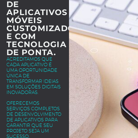
DE
APLICATIVOS
MÓVEIS
CUSTOMIZADOS
E COM
TECNOLOGIA
DE PONTA.
ACREDITAMOS QUE
CADA APLICATIVO É
UMA OPORTUNIDADE
ÚNICA DE
TRANSFORMAR IDEIAS
EM SOLUÇÕES DIGITAIS
INOVADORAS.
OFERECEMOS
SERVIÇOS COMPLETOS
DE DESENVOLVIMENTO
DE APLICATIVOS PARA
GARANTIR QUE SEU
PROJETO SEJA UM
SUCESSO.