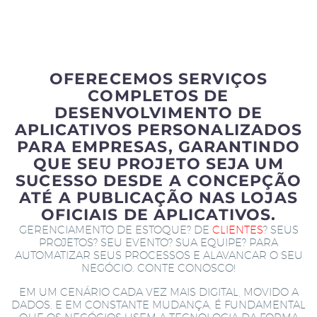
OFERECEMOS SERVIÇOS
COMPLETOS DE
DESENVOLVIMENTO DE
APLICATIVOS PERSONALIZADOS
PARA EMPRESAS, GARANTINDO
QUE SEU PROJETO SEJA UM
SUCESSO DESDE A CONCEPÇÃO
ATÉ A PUBLICAÇÃO NAS LOJAS
OFICIAIS DE APLICATIVOS.
GERENCIAMENTO DE ESTOQUE? DE
CLIENTES
? SEUS
PROJETOS? SEU EVENTO? SUA EQUIPE? PARA
AUTOMATIZAR SEUS PROCESSOS E ALAVANCAR O SEU
NEGÓCIO. CONTE CONOSCO!
EM UM CENÁRIO CADA VEZ MAIS DIGITAL, MOVIDO A
DADOS, E EM CONSTANTE MUDANÇA, É FUNDAMENTAL