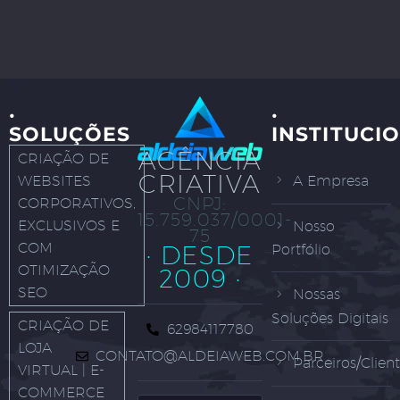
·
·
SOLUÇÕES
INSTITUCI
AGÊNCIA
CRIAÇÃO DE
CRIATIVA
WEBSITES
A Empresa
CNPJ:
CORPORATIVOS,
15.759.037/0001-
EXCLUSIVOS E
Nosso
75
COM
· DESDE
Portfólio
OTIMIZAÇÃO
2009 ·
SEO
Nossas
Soluções Digitais
CRIAÇÃO DE
62984117780
LOJA
CONTATO@ALDEIAWEB.COM.BR
Parceiros/Clien
VIRTUAL | E-
COMMERCE