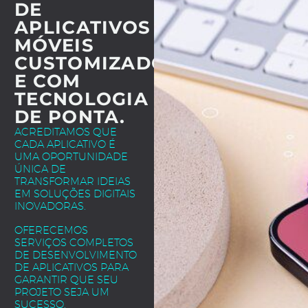
DE
APLICATIVOS
MÓVEIS
CUSTOMIZADOS
E COM
TECNOLOGIA
DE PONTA.
ACREDITAMOS QUE
CADA APLICATIVO É
UMA OPORTUNIDADE
ÚNICA DE
TRANSFORMAR IDEIAS
EM SOLUÇÕES DIGITAIS
INOVADORAS.
OFERECEMOS
SERVIÇOS COMPLETOS
DE DESENVOLVIMENTO
DE APLICATIVOS PARA
GARANTIR QUE SEU
PROJETO SEJA UM
SUCESSO.