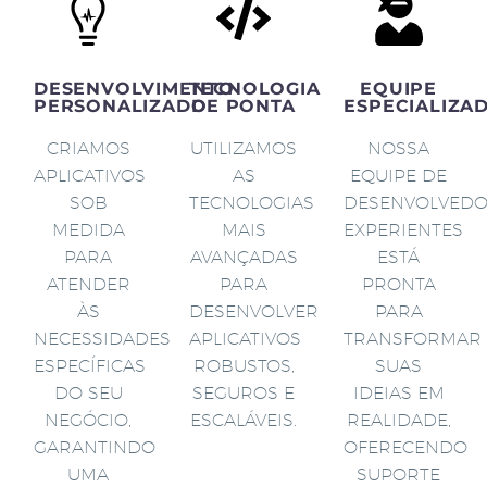
DESENVOLVIMENTO
TECNOLOGIA
EQUIPE
PERSONALIZADO
DE PONTA
ESPECIALIZA
CRIAMOS
UTILIZAMOS
NOSSA
APLICATIVOS
AS
EQUIPE DE
SOB
TECNOLOGIAS
DESENVOLVED
MEDIDA
MAIS
EXPERIENTES
PARA
AVANÇADAS
ESTÁ
ATENDER
PARA
PRONTA
ÀS
DESENVOLVER
PARA
NECESSIDADES
APLICATIVOS
TRANSFORMAR
ESPECÍFICAS
ROBUSTOS,
SUAS
DO SEU
SEGUROS E
IDEIAS EM
NEGÓCIO,
ESCALÁVEIS.
REALIDADE,
GARANTINDO
OFERECENDO
UMA
SUPORTE