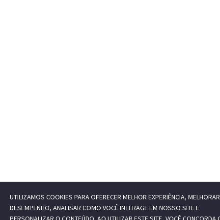
UTILIZAMOS COOKIES PARA OFERECER MELHOR EXPERIÊNCIA, MELHORAR
DESEMPENHO, ANALISAR COMO VOCÊ INTERAGE EM NOSSO SITE E
PERSONALIZAR O CONTEÚDO. AO UTILIZAR ESTE SITE, VOCÊ CONCORDA