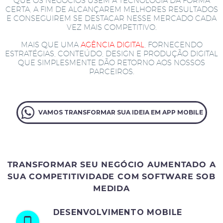
QUE OS NEGÓCIOS USEM A TECNOLOGIA DA FORMA
CERTA, A FIM DE ALCANÇAREM MELHORES RESULTADOS
E CONSEGUIREM SE DESTACAR NESSE MERCADO CADA
VEZ MAIS COMPETITIVO.
MAIS QUE UMA
AGÊNCIA DIGITAL
, FORNECENDO
ESTRATÉGIAS, CONTEÚDO, DESIGN E PRODUÇÃO DIGITAL
QUE SIMPLESMENTE DÃO RETORNO AOS NOSSOS
PARCEIROS.
VAMOS TRANSFORMAR SUA IDEIA EM APP MOBILE
TRANSFORMAR SEU NEGÓCIO AUMENTADO A
SUA COMPETITIVIDADE COM SOFTWARE SOB
MEDIDA
DESENVOLVIMENTO MOBILE