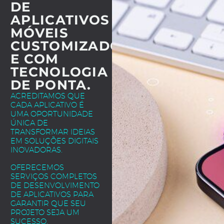
DE
APLICATIVOS
MÓVEIS
CUSTOMIZADOS
E COM
TECNOLOGIA
DE PONTA.
ACREDITAMOS QUE
CADA APLICATIVO É
UMA OPORTUNIDADE
ÚNICA DE
TRANSFORMAR IDEIAS
EM SOLUÇÕES DIGITAIS
INOVADORAS.
OFERECEMOS
SERVIÇOS COMPLETOS
DE DESENVOLVIMENTO
DE APLICATIVOS PARA
GARANTIR QUE SEU
PROJETO SEJA UM
SUCESSO.