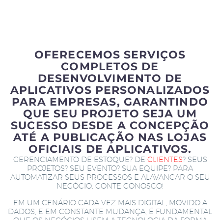
OFERECEMOS SERVIÇOS
COMPLETOS DE
DESENVOLVIMENTO DE
APLICATIVOS PERSONALIZADOS
PARA EMPRESAS, GARANTINDO
QUE SEU PROJETO SEJA UM
SUCESSO DESDE A CONCEPÇÃO
ATÉ A PUBLICAÇÃO NAS LOJAS
OFICIAIS DE APLICATIVOS.
GERENCIAMENTO DE ESTOQUE? DE
CLIENTES
? SEUS
PROJETOS? SEU EVENTO? SUA EQUIPE? PARA
AUTOMATIZAR SEUS PROCESSOS E ALAVANCAR O SEU
NEGÓCIO. CONTE CONOSCO!
EM UM CENÁRIO CADA VEZ MAIS DIGITAL, MOVIDO A
DADOS, E EM CONSTANTE MUDANÇA, É FUNDAMENTAL