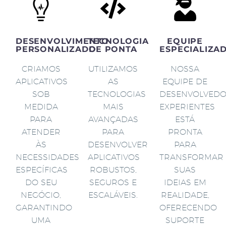
DESENVOLVIMENTO
TECNOLOGIA
EQUIPE
PERSONALIZADO
DE PONTA
ESPECIALIZA
CRIAMOS
UTILIZAMOS
NOSSA
APLICATIVOS
AS
EQUIPE DE
SOB
TECNOLOGIAS
DESENVOLVED
MEDIDA
MAIS
EXPERIENTES
PARA
AVANÇADAS
ESTÁ
ATENDER
PARA
PRONTA
ÀS
DESENVOLVER
PARA
NECESSIDADES
APLICATIVOS
TRANSFORMAR
ESPECÍFICAS
ROBUSTOS,
SUAS
DO SEU
SEGUROS E
IDEIAS EM
NEGÓCIO,
ESCALÁVEIS.
REALIDADE,
GARANTINDO
OFERECENDO
UMA
SUPORTE