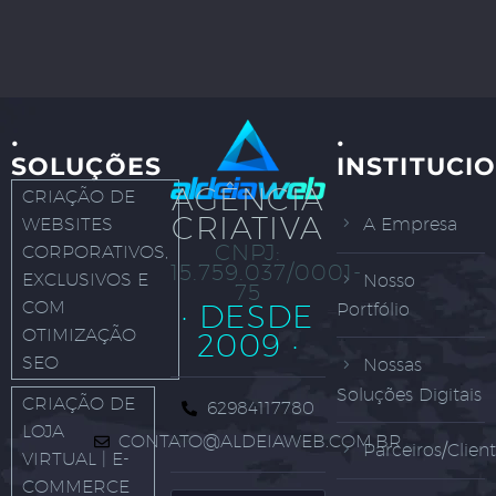
·
·
SOLUÇÕES
INSTITUCI
AGÊNCIA
CRIAÇÃO DE
CRIATIVA
WEBSITES
A Empresa
CNPJ:
CORPORATIVOS,
15.759.037/0001-
EXCLUSIVOS E
Nosso
75
COM
· DESDE
Portfólio
OTIMIZAÇÃO
2009 ·
SEO
Nossas
Soluções Digitais
CRIAÇÃO DE
62984117780
LOJA
CONTATO@ALDEIAWEB.COM.BR
Parceiros/Clien
VIRTUAL | E-
COMMERCE