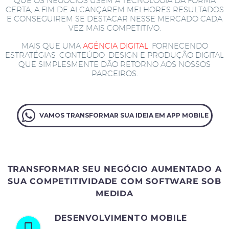
QUE OS NEGÓCIOS USEM A TECNOLOGIA DA FORMA
CERTA, A FIM DE ALCANÇAREM MELHORES RESULTADOS
E CONSEGUIREM SE DESTACAR NESSE MERCADO CADA
VEZ MAIS COMPETITIVO.
MAIS QUE UMA
AGÊNCIA DIGITAL
, FORNECENDO
ESTRATÉGIAS, CONTEÚDO, DESIGN E PRODUÇÃO DIGITAL
QUE SIMPLESMENTE DÃO RETORNO AOS NOSSOS
PARCEIROS.
VAMOS TRANSFORMAR SUA IDEIA EM APP MOBILE
TRANSFORMAR SEU NEGÓCIO AUMENTADO A
SUA COMPETITIVIDADE COM SOFTWARE SOB
MEDIDA
DESENVOLVIMENTO MOBILE