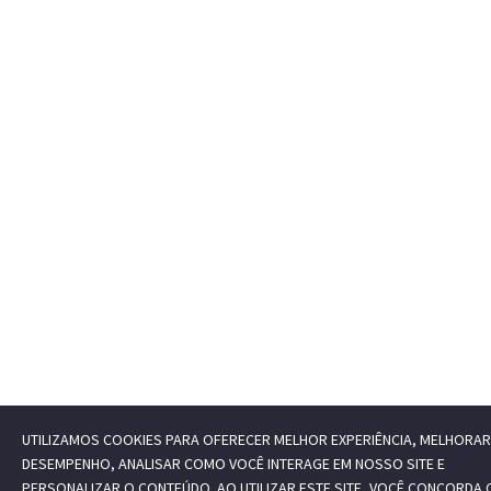
UTILIZAMOS COOKIES PARA OFERECER MELHOR EXPERIÊNCIA, MELHORAR
DESEMPENHO, ANALISAR COMO VOCÊ INTERAGE EM NOSSO SITE E
PERSONALIZAR O CONTEÚDO. AO UTILIZAR ESTE SITE, VOCÊ CONCORDA