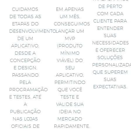
DE PERTO
CUIDAMOS
EM APENAS
COM CADA
DE TODAS AS
UM MÊS,
CLIENTE PARA
ETAPAS DO
CONSEGUIMOS
ENTENDER
DESENVOLVIMENTO
LANÇAR UM
SUAS
DE UM
MVP
NECESSIDADES
APLICATIVO,
(PRODUTO
E OFERECER
DESDE A
MÍNIMO
SOLUÇÕES
CONCEPÇÃO
VIÁVEL) DO
PERSONALIZAD
E DESIGN,
SEU
QUE SUPEREM
PASSANDO
APLICATIVO,
SUAS
PELA
PERMITINDO
EXPECTATIVAS.
PROGRAMAÇÃO
QUE VOCÊ
E TESTES, ATÉ
TESTE E
A
VALIDE SUA
PUBLICAÇÃO
IDEIA NO
NAS LOJAS
MERCADO
OFICIAIS DE
RAPIDAMENTE.