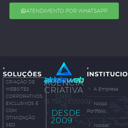
ATENDIMENTO POR WHATSAPP
·
·
SOLUÇÕES
INSTITUCI
AGÊNCIA
CRIAÇÃO DE
CRIATIVA
WEBSITES
A Empresa
CNPJ:
CORPORATIVOS,
15.759.037/0001-
EXCLUSIVOS E
Nosso
75
COM
· DESDE
Portfólio
OTIMIZAÇÃO
2009 ·
SEO
Nossas