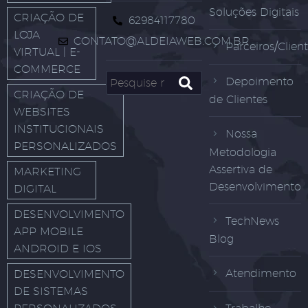
Soluções Digitais
CRIAÇÃO DE
62984117780
LOJA
CONTATO@ALDEIAWEB.COM.BR
Parceiros/Clien
VIRTUAL | E-
COMMERCE
Depoimento
CRIAÇÃO DE
de Clientes
WEBSITES
INSTITUCIONAIS
Nossa
PERSONALIZADOS
Metodologia
Assertiva de
MARKETING
Desenvolvimento
DIGITAL
DESENVOLVIMENTO
TechNews
APP MOBILE
Blog
ANDROID E IOS
Atendimento
DESENVOLVIMENTO
DE SISTEMAS