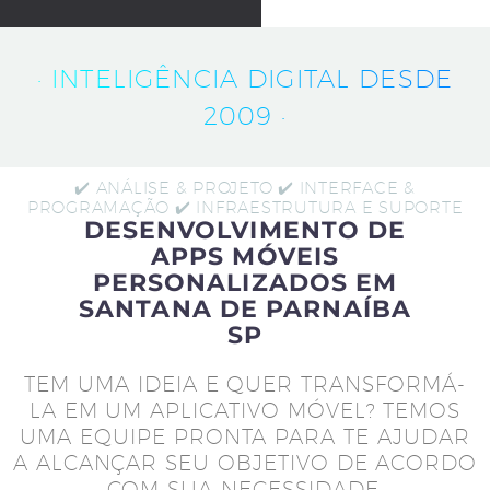
· INTELIGÊNCIA DIGITAL DESDE
2009 ·
✔️ ANÁLISE & PROJETO ✔️ INTERFACE &
PROGRAMAÇÃO ✔️ INFRAESTRUTURA E SUPORTE
DESENVOLVIMENTO DE
APPS MÓVEIS
PERSONALIZADOS EM
SANTANA DE PARNAÍBA
SP
TEM UMA IDEIA E QUER TRANSFORMÁ-
LA EM UM APLICATIVO MÓVEL? TEMOS
UMA EQUIPE PRONTA PARA TE AJUDAR
A ALCANÇAR SEU OBJETIVO DE ACORDO
COM SUA NECESSIDADE.