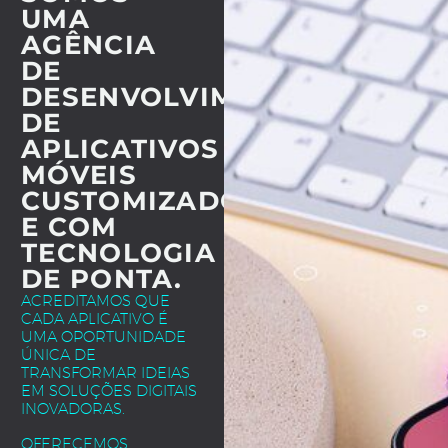
UMA
AGÊNCIA
DE
DESENVOLVIMENTO
DE
APLICATIVOS
MÓVEIS
CUSTOMIZADOS
E COM
TECNOLOGIA
DE PONTA.
ACREDITAMOS QUE
CADA APLICATIVO É
UMA OPORTUNIDADE
ÚNICA DE
TRANSFORMAR IDEIAS
EM SOLUÇÕES DIGITAIS
INOVADORAS.
OFERECEMOS