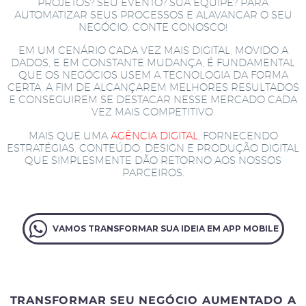
PROJETOS? SEU EVENTO? SUA EQUIPE? PARA
AUTOMATIZAR SEUS PROCESSOS E ALAVANCAR O SEU
NEGÓCIO. CONTE CONOSCO!
EM UM CENÁRIO CADA VEZ MAIS DIGITAL, MOVIDO A
DADOS, E EM CONSTANTE MUDANÇA, É FUNDAMENTAL
QUE OS NEGÓCIOS USEM A TECNOLOGIA DA FORMA
CERTA, A FIM DE ALCANÇAREM MELHORES RESULTADOS
E CONSEGUIREM SE DESTACAR NESSE MERCADO CADA
VEZ MAIS COMPETITIVO.
MAIS QUE UMA
AGÊNCIA DIGITAL
, FORNECENDO
ESTRATÉGIAS, CONTEÚDO, DESIGN E PRODUÇÃO DIGITAL
QUE SIMPLESMENTE DÃO RETORNO AOS NOSSOS
PARCEIROS.
VAMOS TRANSFORMAR SUA IDEIA EM APP MOBILE
TRANSFORMAR SEU NEGÓCIO AUMENTADO A