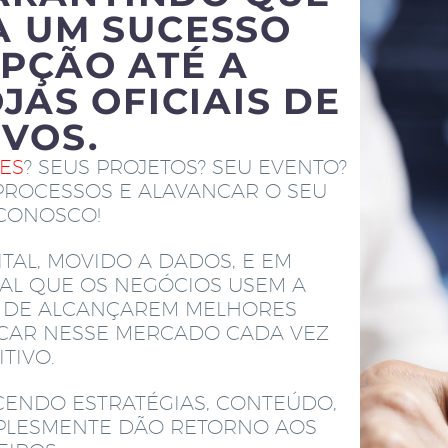
A UM SUCESSO
PÇÃO ATÉ A
JAS OFICIAIS DE
IVOS.
TES
? SEUS PROJETOS? SEU EVENTO?
PROCESSOS E ALAVANCAR O SEU
 CONOSCO!
TAL, MOVIDO A DADOS, E EM
AL QUE OS NEGÓCIOS USEM A
M DE ALCANÇAREM MELHORES
ACAR NESSE MERCADO CADA VEZ
TIVO.
CENDO ESTRATÉGIAS, CONTEÚDO,
MPLESMENTE DÃO RETORNO AOS