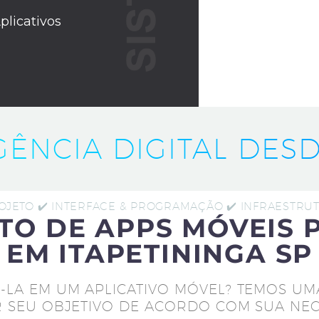
plicativos
IGÊNCIA DIGITAL DESD
ROJETO ✔️ INTERFACE & PROGRAMAÇÃO ✔️ INFRAESTR
TO DE APPS MÓVEIS 
EM ITAPETININGA SP
-LA EM UM APLICATIVO MÓVEL? TEMOS UM
 SEU OBJETIVO DE ACORDO COM SUA NEC