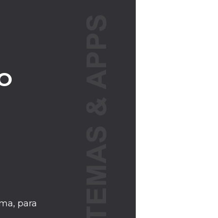
O
ma, para