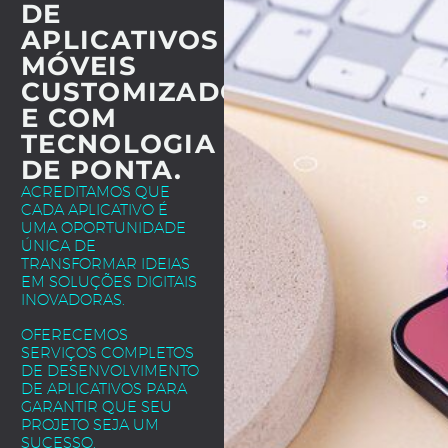
DE
APLICATIVOS
MÓVEIS
CUSTOMIZADOS
E COM
TECNOLOGIA
DE PONTA.
ACREDITAMOS QUE
CADA APLICATIVO É
UMA OPORTUNIDADE
ÚNICA DE
TRANSFORMAR IDEIAS
EM SOLUÇÕES DIGITAIS
INOVADORAS.
OFERECEMOS
SERVIÇOS COMPLETOS
DE DESENVOLVIMENTO
DE APLICATIVOS PARA
GARANTIR QUE SEU
PROJETO SEJA UM
SUCESSO.