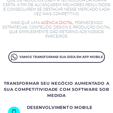
QUE OS NEGÓCIOS USEM A TECNOLOGIA DA FORMA
CERTA, A FIM DE ALCANÇAREM MELHORES RESULTADOS
E CONSEGUIREM SE DESTACAR NESSE MERCADO CADA
VEZ MAIS COMPETITIVO.
MAIS QUE UMA
AGÊNCIA DIGITAL
, FORNECENDO
ESTRATÉGIAS, CONTEÚDO, DESIGN E PRODUÇÃO DIGITAL
QUE SIMPLESMENTE DÃO RETORNO AOS NOSSOS
PARCEIROS.
VAMOS TRANSFORMAR SUA IDEIA EM APP MOBILE
TRANSFORMAR SEU NEGÓCIO AUMENTADO A
SUA COMPETITIVIDADE COM SOFTWARE SOB
MEDIDA
DESENVOLVIMENTO MOBILE