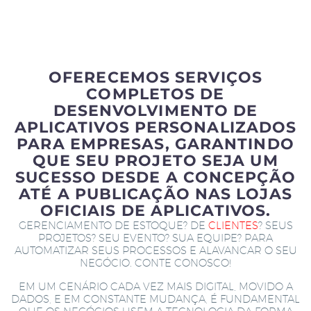
OFERECEMOS SERVIÇOS
COMPLETOS DE
DESENVOLVIMENTO DE
APLICATIVOS PERSONALIZADOS
PARA EMPRESAS, GARANTINDO
QUE SEU PROJETO SEJA UM
SUCESSO DESDE A CONCEPÇÃO
ATÉ A PUBLICAÇÃO NAS LOJAS
OFICIAIS DE APLICATIVOS.
GERENCIAMENTO DE ESTOQUE? DE
CLIENTES
? SEUS
PROJETOS? SEU EVENTO? SUA EQUIPE? PARA
AUTOMATIZAR SEUS PROCESSOS E ALAVANCAR O SEU
NEGÓCIO. CONTE CONOSCO!
EM UM CENÁRIO CADA VEZ MAIS DIGITAL, MOVIDO A
DADOS, E EM CONSTANTE MUDANÇA, É FUNDAMENTAL