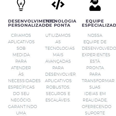
DESENVOLVIMENTO
TECNOLOGIA
EQUIPE
PERSONALIZADO
DE PONTA
ESPECIALIZA
CRIAMOS
UTILIZAMOS
NOSSA
APLICATIVOS
AS
EQUIPE DE
SOB
TECNOLOGIAS
DESENVOLVED
MEDIDA
MAIS
EXPERIENTES
PARA
AVANÇADAS
ESTÁ
ATENDER
PARA
PRONTA
ÀS
DESENVOLVER
PARA
NECESSIDADES
APLICATIVOS
TRANSFORMAR
ESPECÍFICAS
ROBUSTOS,
SUAS
DO SEU
SEGUROS E
IDEIAS EM
NEGÓCIO,
ESCALÁVEIS.
REALIDADE,
GARANTINDO
OFERECENDO
UMA
SUPORTE