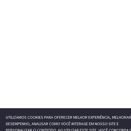
UTILIZAMOS COOKIES PARA OFERECER MELHOR EXPERIÊNCIA, MELHORAR
DESEMPENHO, ANALISAR COMO VOCÊ INTERAGE EM NOSSO SITE E
PERSONALIZAR O CONTEÚDO. AO UTILIZAR ESTE SITE, VOCÊ CONCORDA