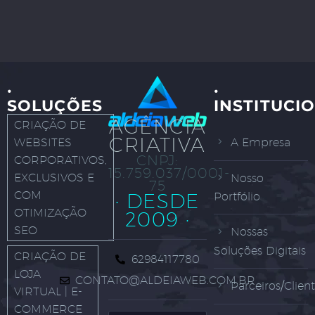
·
·
SOLUÇÕES
INSTITUCI
AGÊNCIA
CRIAÇÃO DE
CRIATIVA
WEBSITES
A Empresa
CNPJ:
CORPORATIVOS,
15.759.037/0001-
EXCLUSIVOS E
Nosso
75
COM
· DESDE
Portfólio
OTIMIZAÇÃO
2009 ·
SEO
Nossas
Soluções Digitais
CRIAÇÃO DE
62984117780
LOJA
CONTATO@ALDEIAWEB.COM.BR
Parceiros/Clien
VIRTUAL | E-
COMMERCE