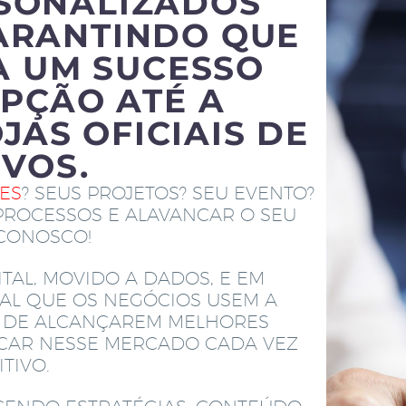
RSONALIZADOS
ARANTINDO QUE
A UM SUCESSO
PÇÃO ATÉ A
JAS OFICIAIS DE
IVOS.
TES
? SEUS PROJETOS? SEU EVENTO?
PROCESSOS E ALAVANCAR O SEU
 CONOSCO!
TAL, MOVIDO A DADOS, E EM
AL QUE OS NEGÓCIOS USEM A
M DE ALCANÇAREM MELHORES
ACAR NESSE MERCADO CADA VEZ
TIVO.