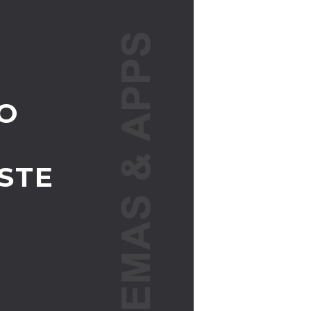
O
STE