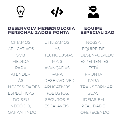
DESENVOLVIMENTO
TECNOLOGIA
EQUIPE
PERSONALIZADO
DE PONTA
ESPECIALIZA
CRIAMOS
UTILIZAMOS
NOSSA
APLICATIVOS
AS
EQUIPE DE
SOB
TECNOLOGIAS
DESENVOLVED
MEDIDA
MAIS
EXPERIENTES
PARA
AVANÇADAS
ESTÁ
ATENDER
PARA
PRONTA
ÀS
DESENVOLVER
PARA
NECESSIDADES
APLICATIVOS
TRANSFORMAR
ESPECÍFICAS
ROBUSTOS,
SUAS
DO SEU
SEGUROS E
IDEIAS EM
NEGÓCIO,
ESCALÁVEIS.
REALIDADE,
GARANTINDO
OFERECENDO