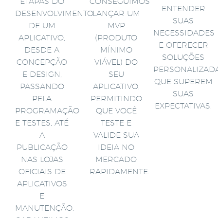
ETAPAS DO
CONSEGUIMOS
ENTENDER
DESENVOLVIMENTO
LANÇAR UM
SUAS
DE UM
MVP
NECESSIDADES
APLICATIVO,
(PRODUTO
E OFERECER
DESDE A
MÍNIMO
SOLUÇÕES
CONCEPÇÃO
VIÁVEL) DO
PERSONALIZAD
E DESIGN,
SEU
QUE SUPEREM
PASSANDO
APLICATIVO,
SUAS
PELA
PERMITINDO
EXPECTATIVAS.
PROGRAMAÇÃO
QUE VOCÊ
E TESTES, ATÉ
TESTE E
A
VALIDE SUA
PUBLICAÇÃO
IDEIA NO
NAS LOJAS
MERCADO
OFICIAIS DE
RAPIDAMENTE.
APLICATIVOS
E
MANUTENÇÃO.