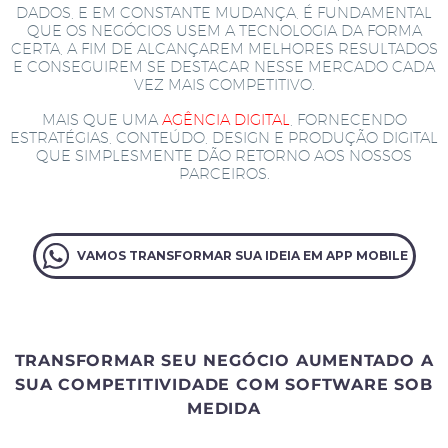
DADOS, E EM CONSTANTE MUDANÇA, É FUNDAMENTAL
QUE OS NEGÓCIOS USEM A TECNOLOGIA DA FORMA
CERTA, A FIM DE ALCANÇAREM MELHORES RESULTADOS
E CONSEGUIREM SE DESTACAR NESSE MERCADO CADA
VEZ MAIS COMPETITIVO.
MAIS QUE UMA
AGÊNCIA DIGITAL
, FORNECENDO
ESTRATÉGIAS, CONTEÚDO, DESIGN E PRODUÇÃO DIGITAL
QUE SIMPLESMENTE DÃO RETORNO AOS NOSSOS
PARCEIROS.
VAMOS TRANSFORMAR SUA IDEIA EM APP MOBILE
TRANSFORMAR SEU NEGÓCIO AUMENTADO A
SUA COMPETITIVIDADE COM SOFTWARE SOB
MEDIDA