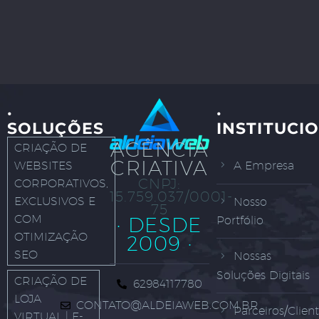
·
·
SOLUÇÕES
INSTITUCI
AGÊNCIA
CRIAÇÃO DE
CRIATIVA
WEBSITES
A Empresa
CNPJ:
CORPORATIVOS,
15.759.037/0001-
EXCLUSIVOS E
Nosso
75
COM
· DESDE
Portfólio
OTIMIZAÇÃO
2009 ·
SEO
Nossas
Soluções Digitais
CRIAÇÃO DE
62984117780
LOJA
CONTATO@ALDEIAWEB.COM.BR
Parceiros/Clien
VIRTUAL | E-