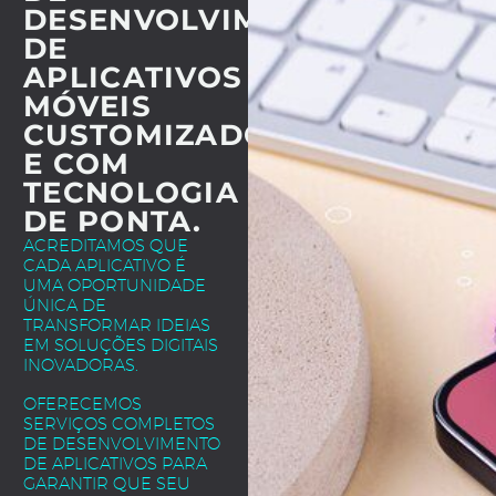
DESENVOLVIMENTO
DE
APLICATIVOS
MÓVEIS
CUSTOMIZADOS
E COM
TECNOLOGIA
DE PONTA.
ACREDITAMOS QUE
CADA APLICATIVO É
UMA OPORTUNIDADE
ÚNICA DE
TRANSFORMAR IDEIAS
EM SOLUÇÕES DIGITAIS
INOVADORAS.
OFERECEMOS
SERVIÇOS COMPLETOS
DE DESENVOLVIMENTO
DE APLICATIVOS PARA
GARANTIR QUE SEU