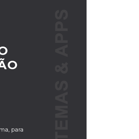
O
SÃO
ma, para