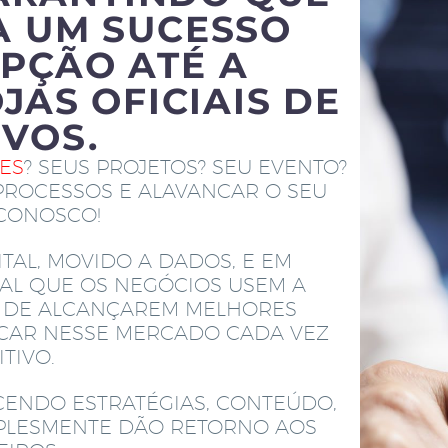
A UM SUCESSO
PÇÃO ATÉ A
JAS OFICIAIS DE
IVOS.
TES
? SEUS PROJETOS? SEU EVENTO?
PROCESSOS E ALAVANCAR O SEU
 CONOSCO!
TAL, MOVIDO A DADOS, E EM
AL QUE OS NEGÓCIOS USEM A
M DE ALCANÇAREM MELHORES
ACAR NESSE MERCADO CADA VEZ
TIVO.
CENDO ESTRATÉGIAS, CONTEÚDO,
MPLESMENTE DÃO RETORNO AOS