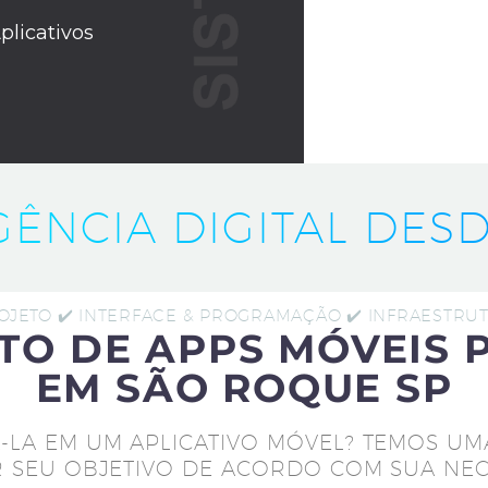
plicativos
IGÊNCIA DIGITAL DESD
ROJETO ✔️ INTERFACE & PROGRAMAÇÃO ✔️ INFRAESTR
TO DE APPS MÓVEIS 
EM SÃO ROQUE SP
-LA EM UM APLICATIVO MÓVEL? TEMOS UM
 SEU OBJETIVO DE ACORDO COM SUA NEC