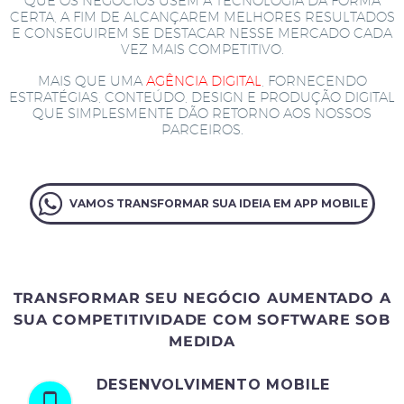
QUE OS NEGÓCIOS USEM A TECNOLOGIA DA FORMA
CERTA, A FIM DE ALCANÇAREM MELHORES RESULTADOS
E CONSEGUIREM SE DESTACAR NESSE MERCADO CADA
VEZ MAIS COMPETITIVO.
MAIS QUE UMA
AGÊNCIA DIGITAL
, FORNECENDO
ESTRATÉGIAS, CONTEÚDO, DESIGN E PRODUÇÃO DIGITAL
QUE SIMPLESMENTE DÃO RETORNO AOS NOSSOS
PARCEIROS.
VAMOS TRANSFORMAR SUA IDEIA EM APP MOBILE
TRANSFORMAR SEU NEGÓCIO AUMENTADO A
SUA COMPETITIVIDADE COM SOFTWARE SOB
MEDIDA
DESENVOLVIMENTO MOBILE