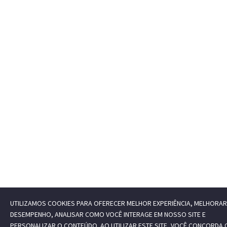
UTILIZAMOS COOKIES PARA OFERECER MELHOR EXPERIÊNCIA, MELHORAR
DESEMPENHO, ANALISAR COMO VOCÊ INTERAGE EM NOSSO SITE E
PERSONALIZAR O CONTEÚDO. AO UTILIZAR ESTE SITE, VOCÊ CONCORDA