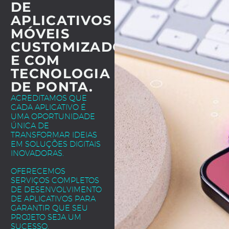
DE
APLICATIVOS
MÓVEIS
CUSTOMIZADOS
E COM
TECNOLOGIA
DE PONTA.
ACREDITAMOS QUE
CADA APLICATIVO É
UMA OPORTUNIDADE
ÚNICA DE
TRANSFORMAR IDEIAS
EM SOLUÇÕES DIGITAIS
INOVADORAS.
OFERECEMOS
SERVIÇOS COMPLETOS
DE DESENVOLVIMENTO
DE APLICATIVOS PARA
GARANTIR QUE SEU
PROJETO SEJA UM
SUCESSO.