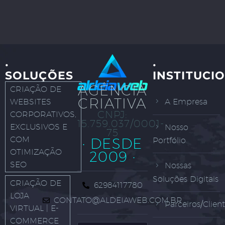
·
·
SOLUÇÕES
INSTITUCI
AGÊNCIA
CRIAÇÃO DE
CRIATIVA
WEBSITES
A Empresa
CNPJ:
CORPORATIVOS,
15.759.037/0001-
EXCLUSIVOS E
Nosso
75
COM
· DESDE
Portfólio
OTIMIZAÇÃO
2009 ·
SEO
Nossas
Soluções Digitais
CRIAÇÃO DE
62984117780
LOJA
CONTATO@ALDEIAWEB.COM.BR
Parceiros/Clien
VIRTUAL | E-
COMMERCE