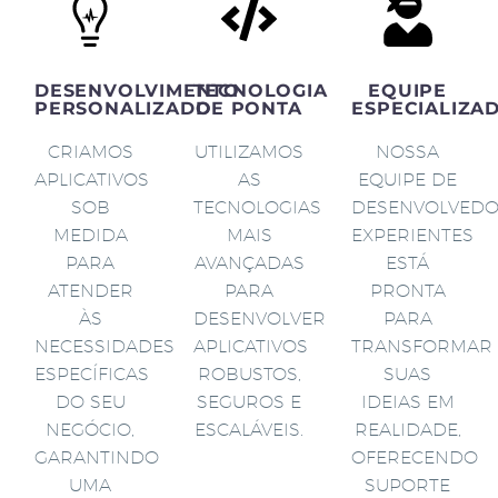
DESENVOLVIMENTO
TECNOLOGIA
EQUIPE
PERSONALIZADO
DE PONTA
ESPECIALIZA
CRIAMOS
UTILIZAMOS
NOSSA
APLICATIVOS
AS
EQUIPE DE
SOB
TECNOLOGIAS
DESENVOLVED
MEDIDA
MAIS
EXPERIENTES
PARA
AVANÇADAS
ESTÁ
ATENDER
PARA
PRONTA
ÀS
DESENVOLVER
PARA
NECESSIDADES
APLICATIVOS
TRANSFORMAR
ESPECÍFICAS
ROBUSTOS,
SUAS
DO SEU
SEGUROS E
IDEIAS EM
NEGÓCIO,
ESCALÁVEIS.
REALIDADE,
GARANTINDO
OFERECENDO
UMA
SUPORTE