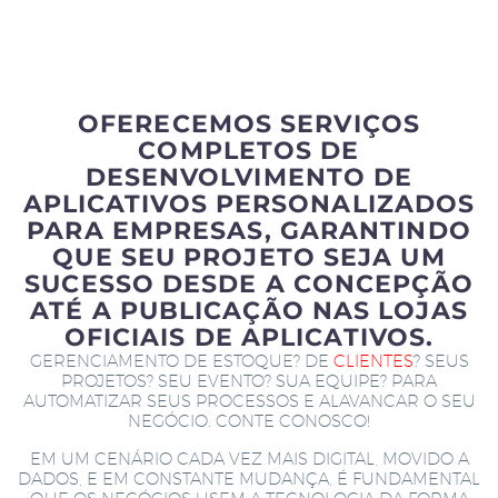
OFERECEMOS SERVIÇOS
COMPLETOS DE
DESENVOLVIMENTO DE
APLICATIVOS PERSONALIZADOS
PARA EMPRESAS, GARANTINDO
QUE SEU PROJETO SEJA UM
SUCESSO DESDE A CONCEPÇÃO
ATÉ A PUBLICAÇÃO NAS LOJAS
OFICIAIS DE APLICATIVOS.
GERENCIAMENTO DE ESTOQUE? DE
CLIENTES
? SEUS
PROJETOS? SEU EVENTO? SUA EQUIPE? PARA
AUTOMATIZAR SEUS PROCESSOS E ALAVANCAR O SEU
NEGÓCIO. CONTE CONOSCO!
EM UM CENÁRIO CADA VEZ MAIS DIGITAL, MOVIDO A
DADOS, E EM CONSTANTE MUDANÇA, É FUNDAMENTAL