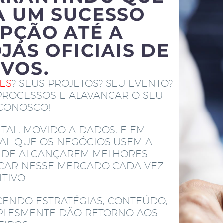
A UM SUCESSO
PÇÃO ATÉ A
JAS OFICIAIS DE
IVOS.
TES
? SEUS PROJETOS? SEU EVENTO?
PROCESSOS E ALAVANCAR O SEU
 CONOSCO!
TAL, MOVIDO A DADOS, E EM
AL QUE OS NEGÓCIOS USEM A
M DE ALCANÇAREM MELHORES
ACAR NESSE MERCADO CADA VEZ
TIVO.
CENDO ESTRATÉGIAS, CONTEÚDO,
MPLESMENTE DÃO RETORNO AOS