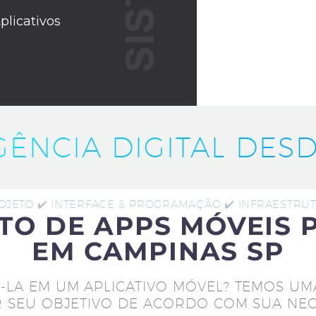
plicativos
IGÊNCIA DIGITAL DESD
ROJETO ✔️ INTERFACE & PROGRAMAÇÃO ✔️ INFRAESTR
TO DE APPS MÓVEIS 
EM CAMPINAS SP
-LA EM UM APLICATIVO MÓVEL? TEMOS UM
 SEU OBJETIVO DE ACORDO COM SUA NEC