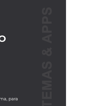
O
ma, para