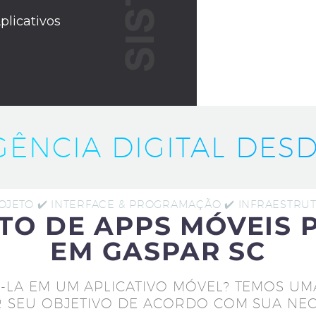
plicativos
IGÊNCIA DIGITAL DESD
ROJETO ✔️ INTERFACE & PROGRAMAÇÃO ✔️ INFRAESTR
TO DE APPS MÓVEIS 
EM GASPAR SC
-LA EM UM APLICATIVO MÓVEL? TEMOS UM
 SEU OBJETIVO DE ACORDO COM SUA NEC