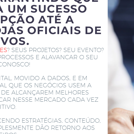
A UM SUCESSO
PÇÃO ATÉ A
JAS OFICIAIS DE
IVOS.
TES
? SEUS PROJETOS? SEU EVENTO?
PROCESSOS E ALAVANCAR O SEU
 CONOSCO!
TAL, MOVIDO A DADOS, E EM
AL QUE OS NEGÓCIOS USEM A
M DE ALCANÇAREM MELHORES
ACAR NESSE MERCADO CADA VEZ
TIVO.
CENDO ESTRATÉGIAS, CONTEÚDO,
MPLESMENTE DÃO RETORNO AOS