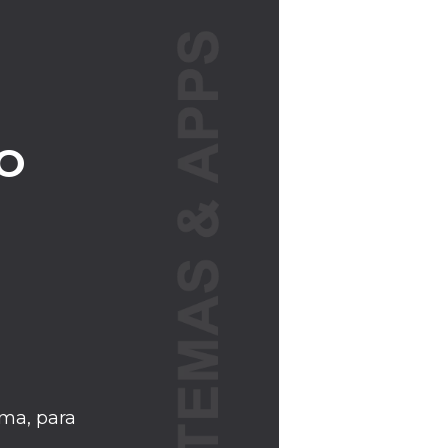
O
ma, para