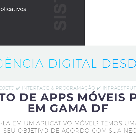
plicativos
IGÊNCIA DIGITAL DESD
ROJETO ✔️ INTERFACE & PROGRAMAÇÃO ✔️ INFRAESTR
TO DE APPS MÓVEIS 
EM GAMA DF
-LA EM UM APLICATIVO MÓVEL? TEMOS UM
 SEU OBJETIVO DE ACORDO COM SUA NEC