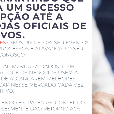
A UM SUCESSO
PÇÃO ATÉ A
JAS OFICIAIS DE
IVOS.
TES
? SEUS PROJETOS? SEU EVENTO?
PROCESSOS E ALAVANCAR O SEU
 CONOSCO!
TAL, MOVIDO A DADOS, E EM
AL QUE OS NEGÓCIOS USEM A
M DE ALCANÇAREM MELHORES
ACAR NESSE MERCADO CADA VEZ
TIVO.
CENDO ESTRATÉGIAS, CONTEÚDO,
MPLESMENTE DÃO RETORNO AOS