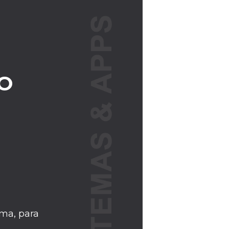
O
ma, para