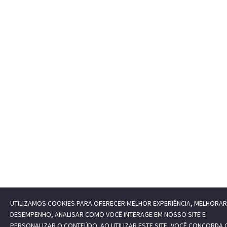
UTILIZAMOS COOKIES PARA OFERECER MELHOR EXPERIÊNCIA, MELHORAR
DESEMPENHO, ANALISAR COMO VOCÊ INTERAGE EM NOSSO SITE E
PERSONALIZAR O CONTEÚDO. AO UTILIZAR ESTE SITE, VOCÊ CONCORDA