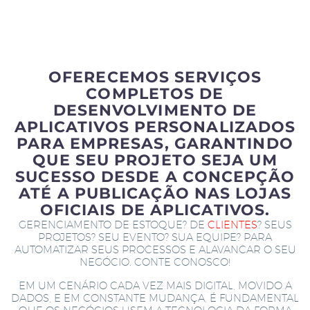
OFERECEMOS SERVIÇOS
COMPLETOS DE
DESENVOLVIMENTO DE
APLICATIVOS PERSONALIZADOS
PARA EMPRESAS, GARANTINDO
QUE SEU PROJETO SEJA UM
SUCESSO DESDE A CONCEPÇÃO
ATÉ A PUBLICAÇÃO NAS LOJAS
OFICIAIS DE APLICATIVOS.
GERENCIAMENTO DE ESTOQUE? DE
CLIENTES
? SEUS
PROJETOS? SEU EVENTO? SUA EQUIPE? PARA
AUTOMATIZAR SEUS PROCESSOS E ALAVANCAR O SEU
NEGÓCIO. CONTE CONOSCO!
EM UM CENÁRIO CADA VEZ MAIS DIGITAL, MOVIDO A
DADOS, E EM CONSTANTE MUDANÇA, É FUNDAMENTAL