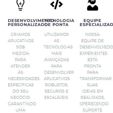
DESENVOLVIMENTO
TECNOLOGIA
EQUIPE
PERSONALIZADO
DE PONTA
ESPECIALIZA
CRIAMOS
UTILIZAMOS
NOSSA
APLICATIVOS
AS
EQUIPE DE
SOB
TECNOLOGIAS
DESENVOLVED
MEDIDA
MAIS
EXPERIENTES
PARA
AVANÇADAS
ESTÁ
ATENDER
PARA
PRONTA
ÀS
DESENVOLVER
PARA
NECESSIDADES
APLICATIVOS
TRANSFORMAR
ESPECÍFICAS
ROBUSTOS,
SUAS
DO SEU
SEGUROS E
IDEIAS EM
NEGÓCIO,
ESCALÁVEIS.
REALIDADE,
GARANTINDO
OFERECENDO
UMA
SUPORTE