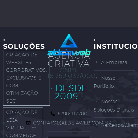
·
·
SOLUÇÕES
INSTITUCI
AGÊNCIA
CRIAÇÃO DE
CRIATIVA
WEBSITES
A Empresa
CNPJ:
CORPORATIVOS,
15.759.037/0001-
EXCLUSIVOS E
Nosso
75
COM
· DESDE
Portfólio
OTIMIZAÇÃO
2009 ·
SEO
Nossas
Soluções Digitais
CRIAÇÃO DE
62984117780
LOJA
CONTATO@ALDEIAWEB.COM.BR
Parceiros/Clien
VIRTUAL | E-
COMMERCE