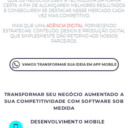
QUE OS NEGÓCIOS USEM A TECNOLOGIA DA FORMA
CERTA, A FIM DE ALCANÇAREM MELHORES RESULTADOS
E CONSEGUIREM SE DESTACAR NESSE MERCADO CADA
VEZ MAIS COMPETITIVO.
MAIS QUE UMA
AGÊNCIA DIGITAL
, FORNECENDO
ESTRATÉGIAS, CONTEÚDO, DESIGN E PRODUÇÃO DIGITAL
QUE SIMPLESMENTE DÃO RETORNO AOS NOSSOS
PARCEIROS.
VAMOS TRANSFORMAR SUA IDEIA EM APP MOBILE
TRANSFORMAR SEU NEGÓCIO AUMENTADO A
SUA COMPETITIVIDADE COM SOFTWARE SOB
MEDIDA
DESENVOLVIMENTO MOBILE