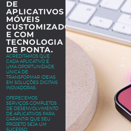
DE
APLICATIVOS
MÓVEIS
CUSTOMIZADOS
E COM
TECNOLOGIA
DE PONTA.
ACREDITAMOS QUE
CADA APLICATIVO É
UMA OPORTUNIDADE
ÚNICA DE
TRANSFORMAR IDEIAS
EM SOLUÇÕES DIGITAIS
INOVADORAS.
OFERECEMOS
SERVIÇOS COMPLETOS
DE DESENVOLVIMENTO
DE APLICATIVOS PARA
GARANTIR QUE SEU
PROJETO SEJA UM
SUCESSO.