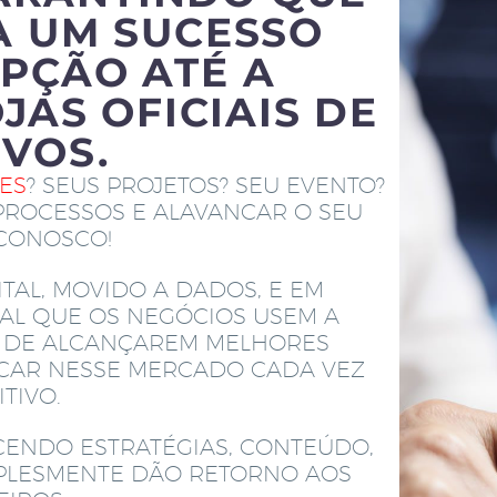
A UM SUCESSO
PÇÃO ATÉ A
JAS OFICIAIS DE
IVOS.
TES
? SEUS PROJETOS? SEU EVENTO?
PROCESSOS E ALAVANCAR O SEU
 CONOSCO!
TAL, MOVIDO A DADOS, E EM
AL QUE OS NEGÓCIOS USEM A
M DE ALCANÇAREM MELHORES
ACAR NESSE MERCADO CADA VEZ
TIVO.
CENDO ESTRATÉGIAS, CONTEÚDO,
MPLESMENTE DÃO RETORNO AOS