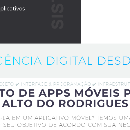
plicativos
IGÊNCIA DIGITAL DESD
ROJETO ✔️ INTERFACE & PROGRAMAÇÃO ✔️ INFRAESTR
TO DE APPS MÓVEIS 
 ALTO DO RODRIGUES
-LA EM UM APLICATIVO MÓVEL? TEMOS UM
 SEU OBJETIVO DE ACORDO COM SUA NEC