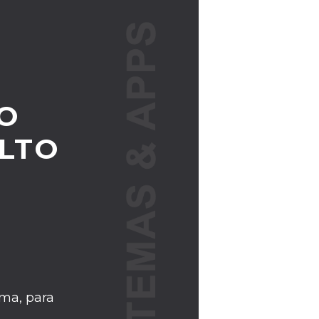
O
ALTO
N
ma, para