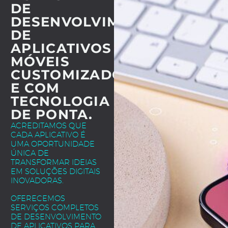
DE
DESENVOLVIMENTO
DE
APLICATIVOS
MÓVEIS
CUSTOMIZADOS
E COM
TECNOLOGIA
DE PONTA.
ACREDITAMOS QUE
CADA APLICATIVO É
UMA OPORTUNIDADE
ÚNICA DE
TRANSFORMAR IDEIAS
EM SOLUÇÕES DIGITAIS
INOVADORAS.
OFERECEMOS
SERVIÇOS COMPLETOS
DE DESENVOLVIMENTO
DE APLICATIVOS PARA