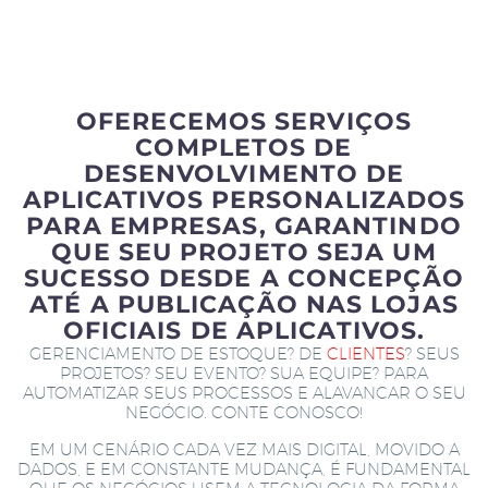
OFERECEMOS SERVIÇOS
COMPLETOS DE
DESENVOLVIMENTO DE
APLICATIVOS PERSONALIZADOS
PARA EMPRESAS, GARANTINDO
QUE SEU PROJETO SEJA UM
SUCESSO DESDE A CONCEPÇÃO
ATÉ A PUBLICAÇÃO NAS LOJAS
OFICIAIS DE APLICATIVOS.
GERENCIAMENTO DE ESTOQUE? DE
CLIENTES
? SEUS
PROJETOS? SEU EVENTO? SUA EQUIPE? PARA
AUTOMATIZAR SEUS PROCESSOS E ALAVANCAR O SEU
NEGÓCIO. CONTE CONOSCO!
EM UM CENÁRIO CADA VEZ MAIS DIGITAL, MOVIDO A
DADOS, E EM CONSTANTE MUDANÇA, É FUNDAMENTAL