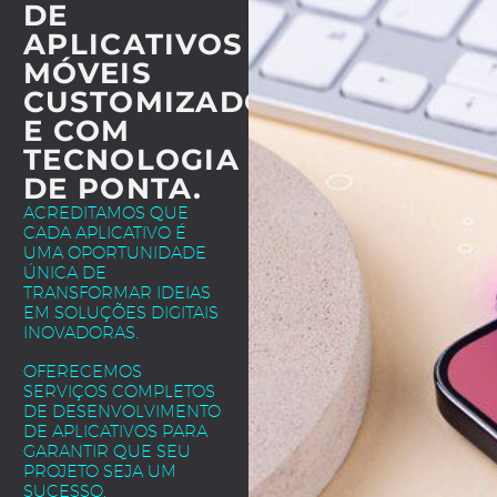
DE
APLICATIVOS
MÓVEIS
CUSTOMIZADOS
E COM
TECNOLOGIA
DE PONTA.
ACREDITAMOS QUE
CADA APLICATIVO É
UMA OPORTUNIDADE
ÚNICA DE
TRANSFORMAR IDEIAS
EM SOLUÇÕES DIGITAIS
INOVADORAS.
OFERECEMOS
SERVIÇOS COMPLETOS
DE DESENVOLVIMENTO
DE APLICATIVOS PARA
GARANTIR QUE SEU
PROJETO SEJA UM
SUCESSO.