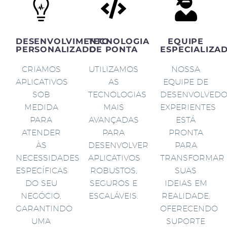
DESENVOLVIMENTO
TECNOLOGIA
EQUIPE
PERSONALIZADO
DE PONTA
ESPECIALIZA
CRIAMOS
UTILIZAMOS
NOSSA
APLICATIVOS
AS
EQUIPE DE
SOB
TECNOLOGIAS
DESENVOLVED
MEDIDA
MAIS
EXPERIENTES
PARA
AVANÇADAS
ESTÁ
ATENDER
PARA
PRONTA
ÀS
DESENVOLVER
PARA
NECESSIDADES
APLICATIVOS
TRANSFORMAR
ESPECÍFICAS
ROBUSTOS,
SUAS
DO SEU
SEGUROS E
IDEIAS EM
NEGÓCIO,
ESCALÁVEIS.
REALIDADE,
GARANTINDO
OFERECENDO
UMA
SUPORTE