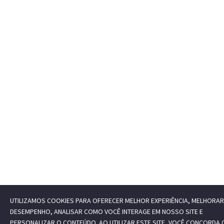
UTILIZAMOS COOKIES PARA OFERECER MELHOR EXPERIÊNCIA, MELHORAR
DESEMPENHO, ANALISAR COMO VOCÊ INTERAGE EM NOSSO SITE E
PERSONALIZAR O CONTEÚDO. AO UTILIZAR ESTE SITE, VOCÊ CONCORDA