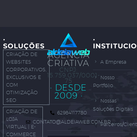
·
·
SOLUÇÕES
INSTITUCI
AGÊNCIA
CRIAÇÃO DE
CRIATIVA
WEBSITES
A Empresa
CNPJ:
CORPORATIVOS,
15.759.037/0001-
EXCLUSIVOS E
Nosso
75
COM
· DESDE
Portfólio
OTIMIZAÇÃO
2009 ·
SEO
Nossas
Soluções Digitais
CRIAÇÃO DE
62984117780
LOJA
CONTATO@ALDEIAWEB.COM.BR
Parceiros/Clien
VIRTUAL | E-
COMMERCE