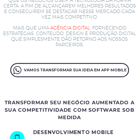
QUE OS NEGÓCIOS USEM A TECNOLOGIA DA FORMA
CERTA, A FIM DE ALCANÇAREM MELHORES RESULTADOS
E CONSEGUIREM SE DESTACAR NESSE MERCADO CADA
VEZ MAIS COMPETITIVO.
MAIS QUE UMA
AGÊNCIA DIGITAL
, FORNECENDO
ESTRATÉGIAS, CONTEÚDO, DESIGN E PRODUÇÃO DIGITAL
QUE SIMPLESMENTE DÃO RETORNO AOS NOSSOS
PARCEIROS.
VAMOS TRANSFORMAR SUA IDEIA EM APP MOBILE
TRANSFORMAR SEU NEGÓCIO AUMENTADO A
SUA COMPETITIVIDADE COM SOFTWARE SOB
MEDIDA
DESENVOLVIMENTO MOBILE