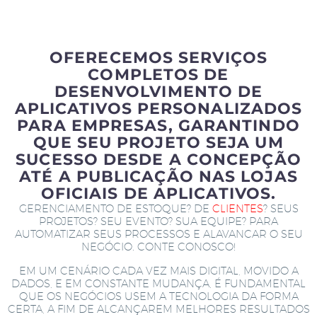
OFERECEMOS SERVIÇOS
COMPLETOS DE
DESENVOLVIMENTO DE
APLICATIVOS PERSONALIZADOS
PARA EMPRESAS, GARANTINDO
QUE SEU PROJETO SEJA UM
SUCESSO DESDE A CONCEPÇÃO
ATÉ A PUBLICAÇÃO NAS LOJAS
OFICIAIS DE APLICATIVOS.
GERENCIAMENTO DE ESTOQUE? DE
CLIENTES
? SEUS
PROJETOS? SEU EVENTO? SUA EQUIPE? PARA
AUTOMATIZAR SEUS PROCESSOS E ALAVANCAR O SEU
NEGÓCIO. CONTE CONOSCO!
EM UM CENÁRIO CADA VEZ MAIS DIGITAL, MOVIDO A
DADOS, E EM CONSTANTE MUDANÇA, É FUNDAMENTAL
QUE OS NEGÓCIOS USEM A TECNOLOGIA DA FORMA
CERTA, A FIM DE ALCANÇAREM MELHORES RESULTADOS