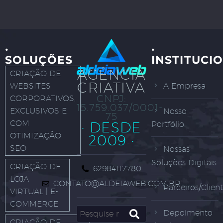
·
·
SOLUÇÕES
INSTITUCI
AGÊNCIA
CRIAÇÃO DE
CRIATIVA
WEBSITES
A Empresa
CNPJ:
CORPORATIVOS,
15.759.037/0001-
EXCLUSIVOS E
Nosso
75
COM
· DESDE
Portfólio
OTIMIZAÇÃO
2009 ·
SEO
Nossas
Soluções Digitais
CRIAÇÃO DE
62984117780
LOJA
CONTATO@ALDEIAWEB.COM.BR
Parceiros/Clien
VIRTUAL | E-
COMMERCE
Depoimento
CRIAÇÃO DE