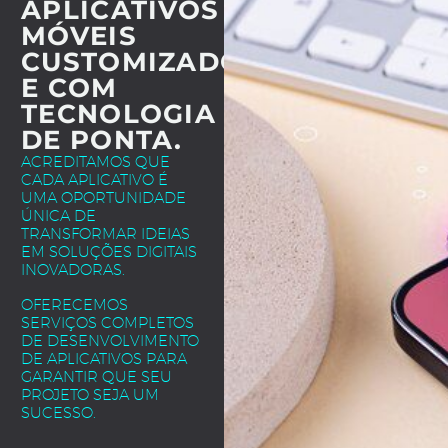
APLICATIVOS
MÓVEIS
CUSTOMIZADOS
E COM
TECNOLOGIA
DE PONTA.
ACREDITAMOS QUE
CADA APLICATIVO É
UMA OPORTUNIDADE
ÚNICA DE
TRANSFORMAR IDEIAS
EM SOLUÇÕES DIGITAIS
INOVADORAS.
OFERECEMOS
SERVIÇOS COMPLETOS
DE DESENVOLVIMENTO
DE APLICATIVOS PARA
GARANTIR QUE SEU
PROJETO SEJA UM
SUCESSO.