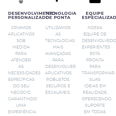
DESENVOLVIMENTO
TECNOLOGIA
EQUIPE
PERSONALIZADO
DE PONTA
ESPECIALIZA
CRIAMOS
UTILIZAMOS
NOSSA
APLICATIVOS
AS
EQUIPE DE
SOB
TECNOLOGIAS
DESENVOLVED
MEDIDA
MAIS
EXPERIENTES
PARA
AVANÇADAS
ESTÁ
ATENDER
PARA
PRONTA
ÀS
DESENVOLVER
PARA
NECESSIDADES
APLICATIVOS
TRANSFORMAR
ESPECÍFICAS
ROBUSTOS,
SUAS
DO SEU
SEGUROS E
IDEIAS EM
NEGÓCIO,
ESCALÁVEIS.
REALIDADE,
GARANTINDO
OFERECENDO
UMA
SUPORTE
EXPERIÊNCIA
EM TODAS