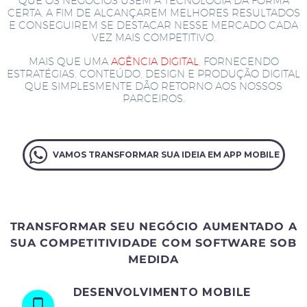
QUE OS NEGÓCIOS USEM A TECNOLOGIA DA FORMA
CERTA, A FIM DE ALCANÇAREM MELHORES RESULTADOS
E CONSEGUIREM SE DESTACAR NESSE MERCADO CADA
VEZ MAIS COMPETITIVO.
MAIS QUE UMA
AGÊNCIA DIGITAL
, FORNECENDO
ESTRATÉGIAS, CONTEÚDO, DESIGN E PRODUÇÃO DIGITAL
QUE SIMPLESMENTE DÃO RETORNO AOS NOSSOS
PARCEIROS.
VAMOS TRANSFORMAR SUA IDEIA EM APP MOBILE
TRANSFORMAR SEU NEGÓCIO AUMENTADO A
SUA COMPETITIVIDADE COM SOFTWARE SOB
MEDIDA
DESENVOLVIMENTO MOBILE