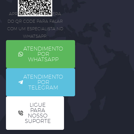
APROXIME SUA CÂMERA
DO QR CODE PARA FALAR
COM UM ESPECIALISTA NO
WHATSAPP.
ATENDIMENTO
POR
WHATSAPP
ATENDIMENTO
POR
TELEGRAM
LIGUE
PARA
NOSSO
SUPORTE