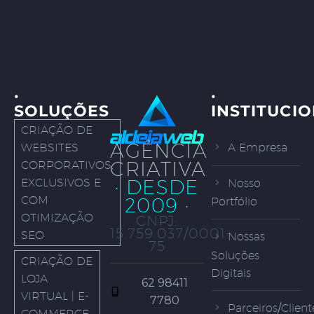
·
·
SOLUÇÕES
INSTITUCI
CRIAÇÃO DE
AGÊNCIA
WEBSITES
A Empresa
CRIATIVA
CORPORATIVOS,
· DESDE
EXCLUSIVOS E
Nosso
COM
2009 ·
Portfólio
OTIMIZAÇÃO
CNPJ:
15.759.037/0001-
SEO
Nossas
75
Soluções
CRIAÇÃO DE
Digitais
LOJA
62 98411
VIRTUAL | E-
7780
Parceiros/Client
COMMERCE