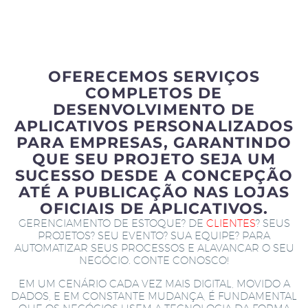
OFERECEMOS SERVIÇOS
COMPLETOS DE
DESENVOLVIMENTO DE
APLICATIVOS PERSONALIZADOS
PARA EMPRESAS, GARANTINDO
QUE SEU PROJETO SEJA UM
SUCESSO DESDE A CONCEPÇÃO
ATÉ A PUBLICAÇÃO NAS LOJAS
OFICIAIS DE APLICATIVOS.
GERENCIAMENTO DE ESTOQUE? DE
CLIENTES
? SEUS
PROJETOS? SEU EVENTO? SUA EQUIPE? PARA
AUTOMATIZAR SEUS PROCESSOS E ALAVANCAR O SEU
NEGÓCIO. CONTE CONOSCO!
EM UM CENÁRIO CADA VEZ MAIS DIGITAL, MOVIDO A
DADOS, E EM CONSTANTE MUDANÇA, É FUNDAMENTAL