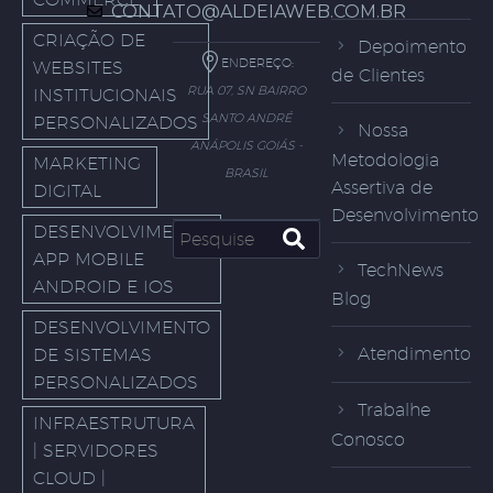
CONTATO@ALDEIAWEB.COM.BR
CRIAÇÃO DE
Depoimento
ENDEREÇO:
WEBSITES
de Clientes
RUA 07, SN BAIRRO
INSTITUCIONAIS
SANTO ANDRÉ
PERSONALIZADOS
Nossa
ANÁPOLIS GOIÁS -
Metodologia
MARKETING
BRASIL
Assertiva de
DIGITAL
Desenvolvimento
DESENVOLVIMENTO
APP MOBILE
TechNews
ANDROID E IOS
Blog
DESENVOLVIMENTO
Atendimento
DE SISTEMAS
PERSONALIZADOS
Trabalhe
INFRAESTRUTURA
Conosco
| SERVIDORES
CLOUD |