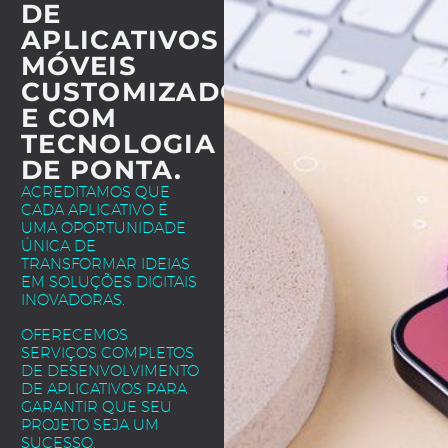
DE
APLICATIVOS
MÓVEIS
CUSTOMIZADOS
E COM
TECNOLOGIA
DE PONTA.
ACREDITAMOS QUE
CADA APLICATIVO É
UMA OPORTUNIDADE
ÚNICA DE
TRANSFORMAR IDEIAS
EM SOLUÇÕES DIGITAIS
INOVADORAS.
OFERECEMOS
SERVIÇOS COMPLETOS
DE DESENVOLVIMENTO
DE APLICATIVOS PARA
GARANTIR QUE SEU
PROJETO SEJA UM
SUCESSO.