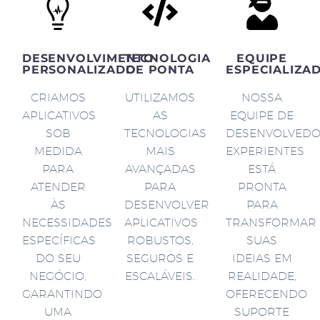
DESENVOLVIMENTO
TECNOLOGIA
EQUIPE
PERSONALIZADO
DE PONTA
ESPECIALIZA
CRIAMOS
UTILIZAMOS
NOSSA
APLICATIVOS
AS
EQUIPE DE
SOB
TECNOLOGIAS
DESENVOLVED
MEDIDA
MAIS
EXPERIENTES
PARA
AVANÇADAS
ESTÁ
ATENDER
PARA
PRONTA
ÀS
DESENVOLVER
PARA
NECESSIDADES
APLICATIVOS
TRANSFORMAR
ESPECÍFICAS
ROBUSTOS,
SUAS
DO SEU
SEGUROS E
IDEIAS EM
NEGÓCIO,
ESCALÁVEIS.
REALIDADE,
GARANTINDO
OFERECENDO
UMA
SUPORTE