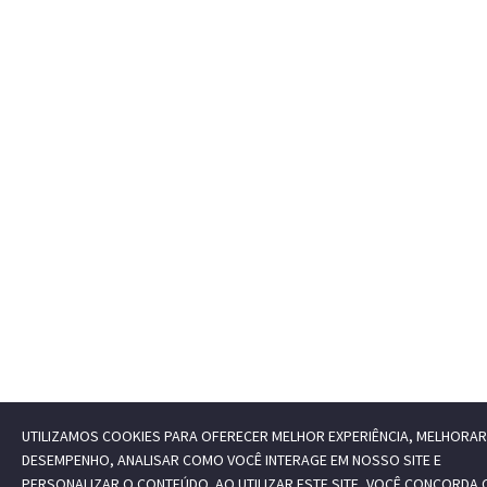
UTILIZAMOS COOKIES PARA OFERECER MELHOR EXPERIÊNCIA, MELHORAR
DESEMPENHO, ANALISAR COMO VOCÊ INTERAGE EM NOSSO SITE E
PERSONALIZAR O CONTEÚDO. AO UTILIZAR ESTE SITE, VOCÊ CONCORDA