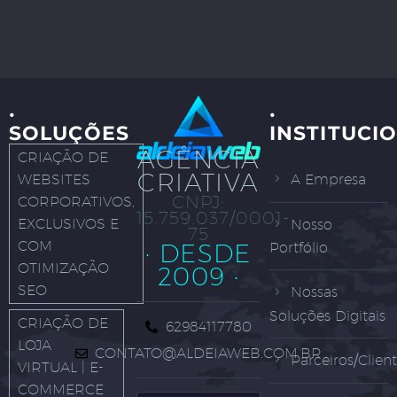
·
·
SOLUÇÕES
INSTITUCI
AGÊNCIA
CRIAÇÃO DE
CRIATIVA
WEBSITES
A Empresa
CNPJ:
CORPORATIVOS,
15.759.037/0001-
EXCLUSIVOS E
Nosso
75
COM
· DESDE
Portfólio
OTIMIZAÇÃO
2009 ·
SEO
Nossas
Soluções Digitais
CRIAÇÃO DE
62984117780
LOJA
CONTATO@ALDEIAWEB.COM.BR
Parceiros/Clien
VIRTUAL | E-
COMMERCE