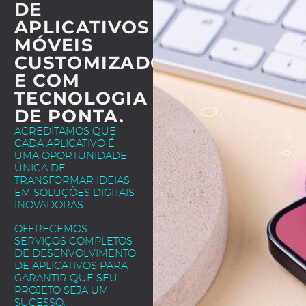
DE
APLICATIVOS
MÓVEIS
CUSTOMIZADOS
E COM
TECNOLOGIA
DE PONTA.
ACREDITAMOS QUE
CADA APLICATIVO É
UMA OPORTUNIDADE
ÚNICA DE
TRANSFORMAR IDEIAS
EM SOLUÇÕES DIGITAIS
INOVADORAS.
OFERECEMOS
SERVIÇOS COMPLETOS
DE DESENVOLVIMENTO
DE APLICATIVOS PARA
GARANTIR QUE SEU
PROJETO SEJA UM
SUCESSO.