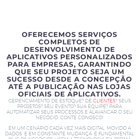
OFERECEMOS SERVIÇOS
COMPLETOS DE
DESENVOLVIMENTO DE
APLICATIVOS PERSONALIZADOS
PARA EMPRESAS, GARANTINDO
QUE SEU PROJETO SEJA UM
SUCESSO DESDE A CONCEPÇÃO
ATÉ A PUBLICAÇÃO NAS LOJAS
OFICIAIS DE APLICATIVOS.
GERENCIAMENTO DE ESTOQUE? DE
CLIENTES
? SEUS
PROJETOS? SEU EVENTO? SUA EQUIPE? PARA
AUTOMATIZAR SEUS PROCESSOS E ALAVANCAR O SEU
NEGÓCIO. CONTE CONOSCO!
EM UM CENÁRIO CADA VEZ MAIS DIGITAL, MOVIDO A
DADOS, E EM CONSTANTE MUDANÇA, É FUNDAMENTAL