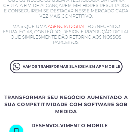
QUE OS NEGÓCIOS USEM A TECNOLOGIA DA FORMA
CERTA, A FIM DE ALCANÇAREM MELHORES RESULTADOS
E CONSEGUIREM SE DESTACAR NESSE MERCADO CADA
VEZ MAIS COMPETITIVO.
MAIS QUE UMA
AGÊNCIA DIGITAL
, FORNECENDO
ESTRATÉGIAS, CONTEÚDO, DESIGN E PRODUÇÃO DIGITAL
QUE SIMPLESMENTE DÃO RETORNO AOS NOSSOS
PARCEIROS.
VAMOS TRANSFORMAR SUA IDEIA EM APP MOBILE
TRANSFORMAR SEU NEGÓCIO AUMENTADO A
SUA COMPETITIVIDADE COM SOFTWARE SOB
MEDIDA
DESENVOLVIMENTO MOBILE