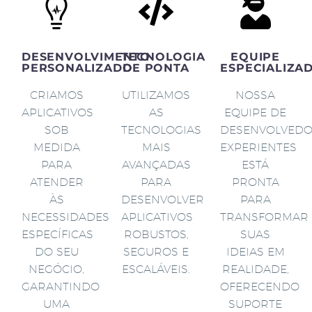
DESENVOLVIMENTO
TECNOLOGIA
EQUIPE
PERSONALIZADO
DE PONTA
ESPECIALIZA
CRIAMOS
UTILIZAMOS
NOSSA
APLICATIVOS
AS
EQUIPE DE
SOB
TECNOLOGIAS
DESENVOLVED
MEDIDA
MAIS
EXPERIENTES
PARA
AVANÇADAS
ESTÁ
ATENDER
PARA
PRONTA
ÀS
DESENVOLVER
PARA
NECESSIDADES
APLICATIVOS
TRANSFORMAR
ESPECÍFICAS
ROBUSTOS,
SUAS
DO SEU
SEGUROS E
IDEIAS EM
NEGÓCIO,
ESCALÁVEIS.
REALIDADE,
GARANTINDO
OFERECENDO
UMA
SUPORTE