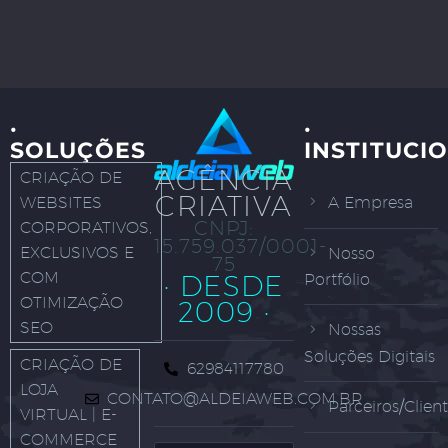
·
·
SOLUÇÕES
INSTITUCI
AGÊNCIA
CRIAÇÃO DE
CRIATIVA
WEBSITES
A Empresa
CNPJ:
CORPORATIVOS,
15.759.037/0001-
EXCLUSIVOS E
Nosso
75
COM
· DESDE
Portfólio
OTIMIZAÇÃO
2009 ·
SEO
Nossas
Soluções Digitais
CRIAÇÃO DE
62984117780
LOJA
CONTATO@ALDEIAWEB.COM.BR
Parceiros/Clien
VIRTUAL | E-
COMMERCE