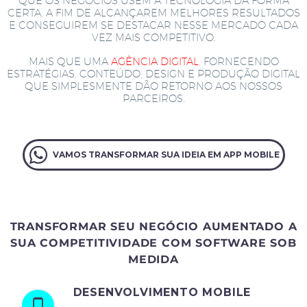
QUE OS NEGÓCIOS USEM A TECNOLOGIA DA FORMA
CERTA, A FIM DE ALCANÇAREM MELHORES RESULTADOS
E CONSEGUIREM SE DESTACAR NESSE MERCADO CADA
VEZ MAIS COMPETITIVO.
MAIS QUE UMA
AGÊNCIA DIGITAL
, FORNECENDO
ESTRATÉGIAS, CONTEÚDO, DESIGN E PRODUÇÃO DIGITAL
QUE SIMPLESMENTE DÃO RETORNO AOS NOSSOS
PARCEIROS.
VAMOS TRANSFORMAR SUA IDEIA EM APP MOBILE
TRANSFORMAR SEU NEGÓCIO AUMENTADO A
SUA COMPETITIVIDADE COM SOFTWARE SOB
MEDIDA
DESENVOLVIMENTO MOBILE