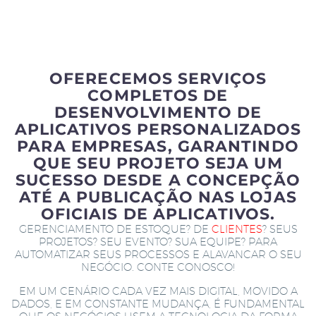
OFERECEMOS SERVIÇOS
COMPLETOS DE
DESENVOLVIMENTO DE
APLICATIVOS PERSONALIZADOS
PARA EMPRESAS, GARANTINDO
QUE SEU PROJETO SEJA UM
SUCESSO DESDE A CONCEPÇÃO
ATÉ A PUBLICAÇÃO NAS LOJAS
OFICIAIS DE APLICATIVOS.
GERENCIAMENTO DE ESTOQUE? DE
CLIENTES
? SEUS
PROJETOS? SEU EVENTO? SUA EQUIPE? PARA
AUTOMATIZAR SEUS PROCESSOS E ALAVANCAR O SEU
NEGÓCIO. CONTE CONOSCO!
EM UM CENÁRIO CADA VEZ MAIS DIGITAL, MOVIDO A
DADOS, E EM CONSTANTE MUDANÇA, É FUNDAMENTAL