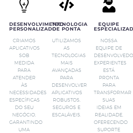
DESENVOLVIMENTO
TECNOLOGIA
EQUIPE
PERSONALIZADO
DE PONTA
ESPECIALIZA
CRIAMOS
UTILIZAMOS
NOSSA
APLICATIVOS
AS
EQUIPE DE
SOB
TECNOLOGIAS
DESENVOLVED
MEDIDA
MAIS
EXPERIENTES
PARA
AVANÇADAS
ESTÁ
ATENDER
PARA
PRONTA
ÀS
DESENVOLVER
PARA
NECESSIDADES
APLICATIVOS
TRANSFORMAR
ESPECÍFICAS
ROBUSTOS,
SUAS
DO SEU
SEGUROS E
IDEIAS EM
NEGÓCIO,
ESCALÁVEIS.
REALIDADE,
GARANTINDO
OFERECENDO
UMA
SUPORTE