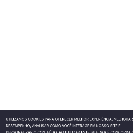
UTILIZAMOS COOKIES PARA OFERECER MELHOR EXPERIÊNCIA, MELHORAR
DESEMPENHO, ANALISAR COMO VOCÊ INTERAGE EM NOSSO SITE E
PERSONALIZAR O CONTEÚDO. AO UTILIZAR ESTE SITE, VOCÊ CONCORDA