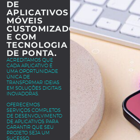
DE
APLICATIVOS
MÓVEIS
CUSTOMIZADOS
E COM
TECNOLOGIA
DE PONTA.
ACREDITAMOS QUE
CADA APLICATIVO É
UMA OPORTUNIDADE
ÚNICA DE
TRANSFORMAR IDEIAS
EM SOLUÇÕES DIGITAIS
INOVADORAS.
OFERECEMOS
SERVIÇOS COMPLETOS
DE DESENVOLVIMENTO
DE APLICATIVOS PARA
GARANTIR QUE SEU
PROJETO SEJA UM
SUCESSO.