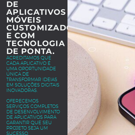
DE
APLICATIVOS
MÓVEIS
CUSTOMIZADOS
E COM
TECNOLOGIA
DE PONTA.
ACREDITAMOS QUE
CADA APLICATIVO É
UMA OPORTUNIDADE
ÚNICA DE
TRANSFORMAR IDEIAS
EM SOLUÇÕES DIGITAIS
INOVADORAS.
OFERECEMOS
SERVIÇOS COMPLETOS
DE DESENVOLVIMENTO
DE APLICATIVOS PARA
GARANTIR QUE SEU
PROJETO SEJA UM
SUCESSO.