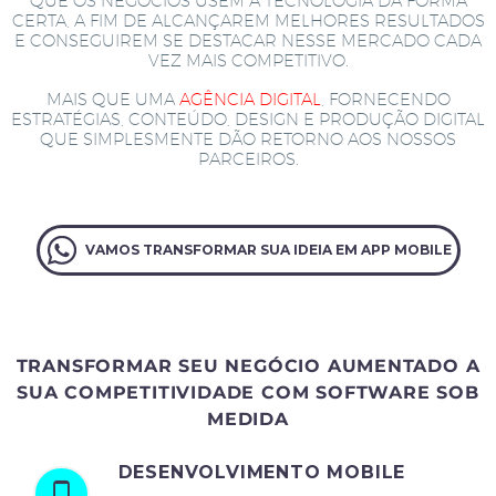
QUE OS NEGÓCIOS USEM A TECNOLOGIA DA FORMA
CERTA, A FIM DE ALCANÇAREM MELHORES RESULTADOS
E CONSEGUIREM SE DESTACAR NESSE MERCADO CADA
VEZ MAIS COMPETITIVO.
MAIS QUE UMA
AGÊNCIA DIGITAL
, FORNECENDO
ESTRATÉGIAS, CONTEÚDO, DESIGN E PRODUÇÃO DIGITAL
QUE SIMPLESMENTE DÃO RETORNO AOS NOSSOS
PARCEIROS.
VAMOS TRANSFORMAR SUA IDEIA EM APP MOBILE
TRANSFORMAR SEU NEGÓCIO AUMENTADO A
SUA COMPETITIVIDADE COM SOFTWARE SOB
MEDIDA
DESENVOLVIMENTO MOBILE