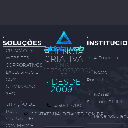
·
·
SOLUÇÕES
INSTITUCI
AGÊNCIA
CRIAÇÃO DE
CRIATIVA
WEBSITES
A Empresa
CNPJ:
CORPORATIVOS,
15.759.037/0001-
EXCLUSIVOS E
Nosso
75
COM
· DESDE
Portfólio
OTIMIZAÇÃO
2009 ·
SEO
Nossas
Soluções Digitais
CRIAÇÃO DE
62984117780
LOJA
CONTATO@ALDEIAWEB.COM.BR
Parceiros/Clien
VIRTUAL | E-
COMMERCE