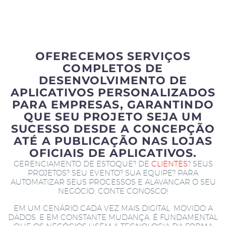
OFERECEMOS SERVIÇOS
COMPLETOS DE
DESENVOLVIMENTO DE
APLICATIVOS PERSONALIZADOS
PARA EMPRESAS, GARANTINDO
QUE SEU PROJETO SEJA UM
SUCESSO DESDE A CONCEPÇÃO
ATÉ A PUBLICAÇÃO NAS LOJAS
OFICIAIS DE APLICATIVOS.
GERENCIAMENTO DE ESTOQUE? DE
CLIENTES
? SEUS
PROJETOS? SEU EVENTO? SUA EQUIPE? PARA
AUTOMATIZAR SEUS PROCESSOS E ALAVANCAR O SEU
NEGÓCIO. CONTE CONOSCO!
EM UM CENÁRIO CADA VEZ MAIS DIGITAL, MOVIDO A
DADOS, E EM CONSTANTE MUDANÇA, É FUNDAMENTAL