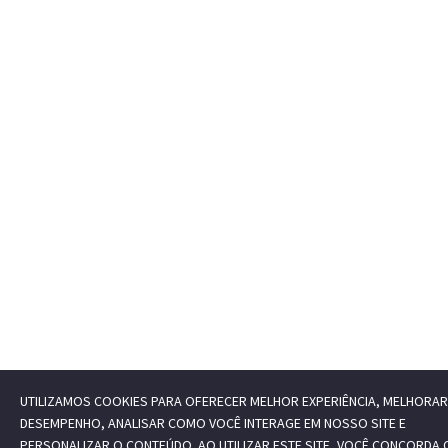
UTILIZAMOS COOKIES PARA OFERECER MELHOR EXPERIÊNCIA, MELHORAR
DESEMPENHO, ANALISAR COMO VOCÊ INTERAGE EM NOSSO SITE E
PERSONALIZAR O CONTEÚDO. AO UTILIZAR ESTE SITE, VOCÊ CONCORDA