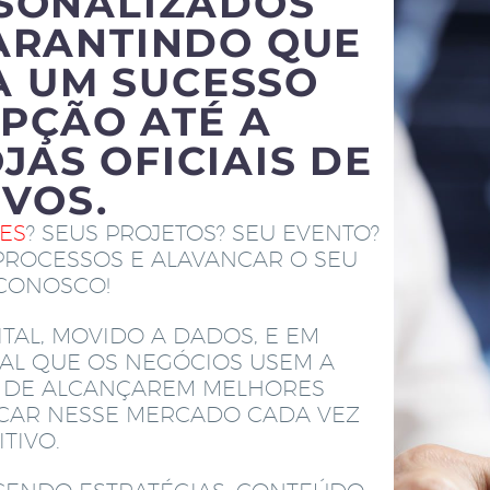
RSONALIZADOS
ARANTINDO QUE
A UM SUCESSO
PÇÃO ATÉ A
JAS OFICIAIS DE
IVOS.
TES
? SEUS PROJETOS? SEU EVENTO?
PROCESSOS E ALAVANCAR O SEU
 CONOSCO!
TAL, MOVIDO A DADOS, E EM
AL QUE OS NEGÓCIOS USEM A
M DE ALCANÇAREM MELHORES
ACAR NESSE MERCADO CADA VEZ
TIVO.