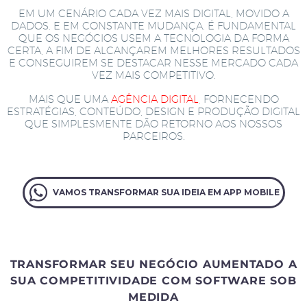
EM UM CENÁRIO CADA VEZ MAIS DIGITAL, MOVIDO A
DADOS, E EM CONSTANTE MUDANÇA, É FUNDAMENTAL
QUE OS NEGÓCIOS USEM A TECNOLOGIA DA FORMA
CERTA, A FIM DE ALCANÇAREM MELHORES RESULTADOS
E CONSEGUIREM SE DESTACAR NESSE MERCADO CADA
VEZ MAIS COMPETITIVO.
MAIS QUE UMA
AGÊNCIA DIGITAL
, FORNECENDO
ESTRATÉGIAS, CONTEÚDO, DESIGN E PRODUÇÃO DIGITAL
QUE SIMPLESMENTE DÃO RETORNO AOS NOSSOS
PARCEIROS.
VAMOS TRANSFORMAR SUA IDEIA EM APP MOBILE
TRANSFORMAR SEU NEGÓCIO AUMENTADO A
SUA COMPETITIVIDADE COM SOFTWARE SOB
MEDIDA