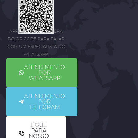
APROXIME SUA CÂMERA
DO QR CODE PARA FALAR
COM UM ESPECIALISTA NO
WHATSAPP.
ATENDIMENTO
POR
WHATSAPP
ATENDIMENTO
POR
TELEGRAM
LIGUE
PARA
NOSSO