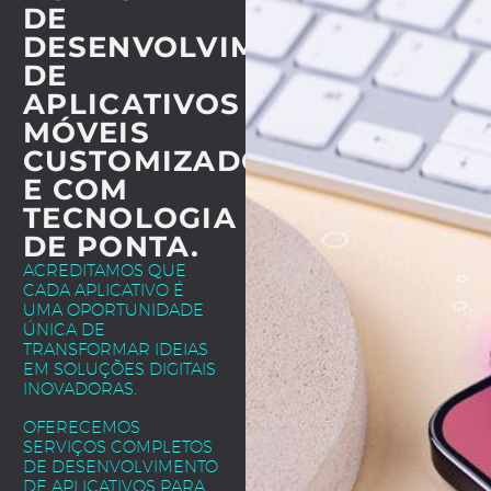
DE
DESENVOLVIMENTO
DE
APLICATIVOS
MÓVEIS
CUSTOMIZADOS
E COM
TECNOLOGIA
DE PONTA.
ACREDITAMOS QUE
CADA APLICATIVO É
UMA OPORTUNIDADE
ÚNICA DE
TRANSFORMAR IDEIAS
EM SOLUÇÕES DIGITAIS
INOVADORAS.
OFERECEMOS
SERVIÇOS COMPLETOS
DE DESENVOLVIMENTO
DE APLICATIVOS PARA