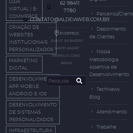
LOJA
62 98411
VIRTUAL | E-
7780
Parceiros/Client
COMMERCE
CONTATO@ALDEIAWEB.COM.BR
CRIAÇÃO DE
Depoimento
ENDEREÇO:
WEBSITES
de Clientes
RUA 07, SN BAIRRO
INSTITUCIONAIS
SANTO ANDRÉ
PERSONALIZADOS
Nossa
ANÁPOLIS GOIÁS -
Metodologia
MARKETING
BRASIL
Assertiva de
DIGITAL
Desenvolvimento
DESENVOLVIMENTO
APP MOBILE
TechNews
ANDROID E IOS
Blog
DESENVOLVIMENTO
Atendimento
DE SISTEMAS
PERSONALIZADOS
Trabalhe
INFRAESTRUTURA