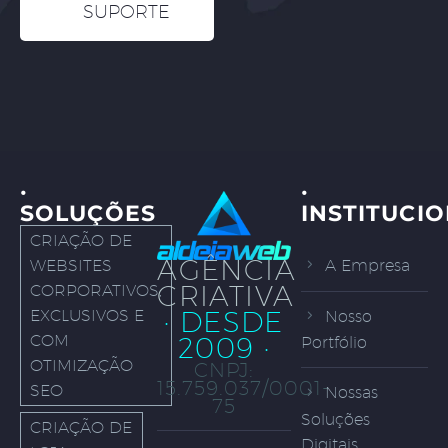
SUPORTE
·
·
SOLUÇÕES
INSTITUCI
CRIAÇÃO DE
AGÊNCIA
WEBSITES
A Empresa
CRIATIVA
CORPORATIVOS,
· DESDE
EXCLUSIVOS E
Nosso
COM
2009 ·
Portfólio
OTIMIZAÇÃO
CNPJ:
15.759.037/0001-
SEO
Nossas
75
Soluções
CRIAÇÃO DE
Digitais