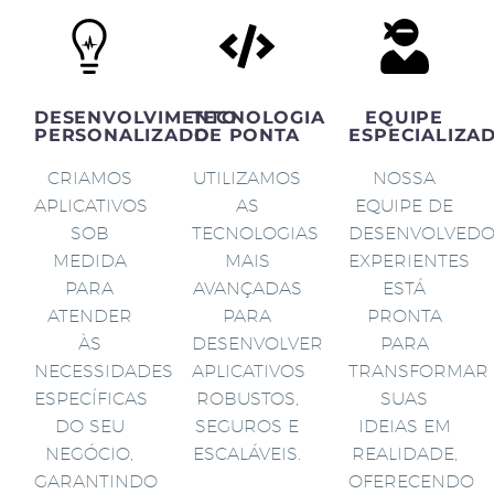
DESENVOLVIMENTO
TECNOLOGIA
EQUIPE
PERSONALIZADO
DE PONTA
ESPECIALIZA
CRIAMOS
UTILIZAMOS
NOSSA
APLICATIVOS
AS
EQUIPE DE
SOB
TECNOLOGIAS
DESENVOLVED
MEDIDA
MAIS
EXPERIENTES
PARA
AVANÇADAS
ESTÁ
ATENDER
PARA
PRONTA
ÀS
DESENVOLVER
PARA
NECESSIDADES
APLICATIVOS
TRANSFORMAR
ESPECÍFICAS
ROBUSTOS,
SUAS
DO SEU
SEGUROS E
IDEIAS EM
NEGÓCIO,
ESCALÁVEIS.
REALIDADE,
GARANTINDO
OFERECENDO