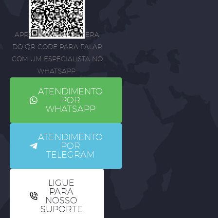
APROXIME SUA CÂMERA
DO QR CODE PARA FALAR
COM UM ESPECIALISTA NO
WHATSAPP.
ATENDIMENTO
POR
WHATSAPP
ATENDIMENTO
POR
TELEGRAM
LIGUE
PARA
NOSSO
SUPORTE