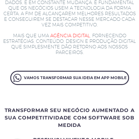
DADOS, E EM CONSTANTE MUDANÇA, É FUNDAMENTAL
QUE OS NEGÓCIOS USEM A TECNOLOGIA DA FORMA
CERTA, A FIM DE ALCANÇAREM MELHORES RESULTADOS
E CONSEGUIREM SE DESTACAR NESSE MERCADO CADA
VEZ MAIS COMPETITIVO.
MAIS QUE UMA
AGÊNCIA DIGITAL
, FORNECENDO
ESTRATÉGIAS, CONTEÚDO, DESIGN E PRODUÇÃO DIGITAL
QUE SIMPLESMENTE DÃO RETORNO AOS NOSSOS
PARCEIROS.
VAMOS TRANSFORMAR SUA IDEIA EM APP MOBILE
TRANSFORMAR SEU NEGÓCIO AUMENTADO A
SUA COMPETITIVIDADE COM SOFTWARE SOB
MEDIDA