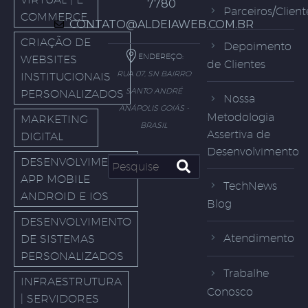
7780
Parceiros/Client
COMMERCE
CONTATO@ALDEIAWEB.COM.BR
CRIAÇÃO DE
Depoimento
ENDEREÇO:
WEBSITES
de Clientes
RUA 07, SN BAIRRO
INSTITUCIONAIS
SANTO ANDRÉ
PERSONALIZADOS
Nossa
ANÁPOLIS GOIÁS -
Metodologia
MARKETING
BRASIL
Assertiva de
DIGITAL
Desenvolvimento
DESENVOLVIMENTO
APP MOBILE
TechNews
ANDROID E IOS
Blog
DESENVOLVIMENTO
Atendimento
DE SISTEMAS
PERSONALIZADOS
Trabalhe
INFRAESTRUTURA
Conosco
| SERVIDORES