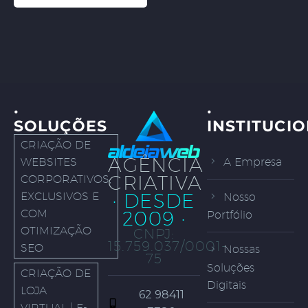
·
·
SOLUÇÕES
INSTITUCI
CRIAÇÃO DE
AGÊNCIA
WEBSITES
A Empresa
CRIATIVA
CORPORATIVOS,
· DESDE
EXCLUSIVOS E
Nosso
COM
2009 ·
Portfólio
OTIMIZAÇÃO
CNPJ:
15.759.037/0001-
SEO
Nossas
75
Soluções
CRIAÇÃO DE
Digitais
LOJA
62 98411
VIRTUAL | E-