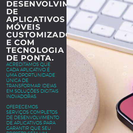
DESENVOLVIMENTO
DE
APLICATIVOS
MÓVEIS
CUSTOMIZADOS
E COM
TECNOLOGIA
DE PONTA.
ACREDITAMOS QUE
CADA APLICATIVO É
UMA OPORTUNIDADE
ÚNICA DE
TRANSFORMAR IDEIAS
EM SOLUÇÕES DIGITAIS
INOVADORAS.
OFERECEMOS
SERVIÇOS COMPLETOS
DE DESENVOLVIMENTO
DE APLICATIVOS PARA
GARANTIR QUE SEU