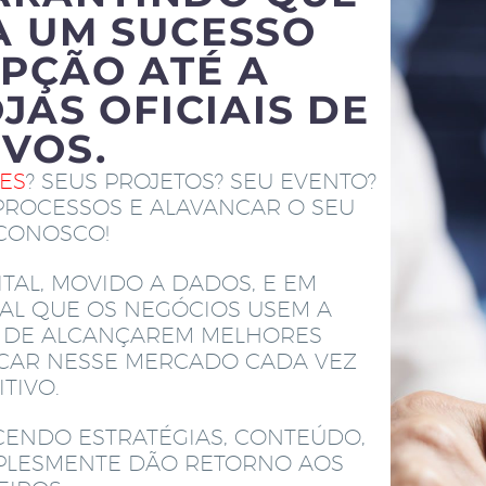
A UM SUCESSO
PÇÃO ATÉ A
JAS OFICIAIS DE
IVOS.
TES
? SEUS PROJETOS? SEU EVENTO?
PROCESSOS E ALAVANCAR O SEU
 CONOSCO!
TAL, MOVIDO A DADOS, E EM
AL QUE OS NEGÓCIOS USEM A
M DE ALCANÇAREM MELHORES
ACAR NESSE MERCADO CADA VEZ
TIVO.
CENDO ESTRATÉGIAS, CONTEÚDO,
MPLESMENTE DÃO RETORNO AOS