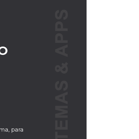
O
ma, para