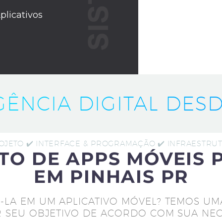
plicativos
IGÊNCIA DIGITAL DESD
ROJETO ✔️ INTERFACE & PROGRAMAÇÃO ✔️ INFRAESTR
TO DE APPS MÓVEIS 
EM PINHAIS PR
-LA EM UM APLICATIVO MÓVEL? TEMOS UM
 SEU OBJETIVO DE ACORDO COM SUA NEC