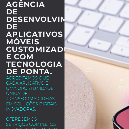
AGÊNCIA
DE
DESENVOLVIMENTO
DE
APLICATIVOS
MÓVEIS
CUSTOMIZADOS
E COM
TECNOLOGIA
DE PONTA.
ACREDITAMOS QUE
CADA APLICATIVO É
UMA OPORTUNIDADE
ÚNICA DE
TRANSFORMAR IDEIAS
EM SOLUÇÕES DIGITAIS
INOVADORAS.
OFERECEMOS
SERVIÇOS COMPLETOS