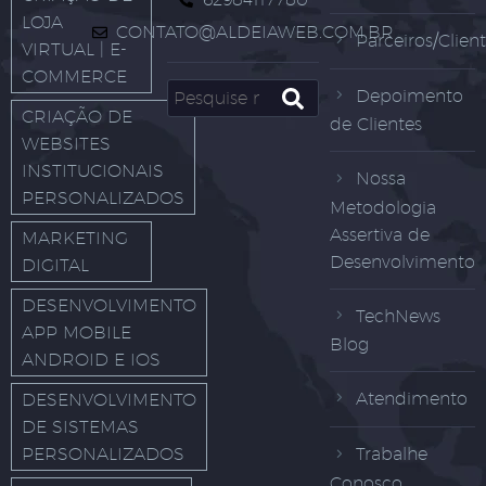
LOJA
CONTATO@ALDEIAWEB.COM.BR
Parceiros/Clien
VIRTUAL | E-
COMMERCE
Depoimento
CRIAÇÃO DE
de Clientes
WEBSITES
INSTITUCIONAIS
Nossa
PERSONALIZADOS
Metodologia
Assertiva de
MARKETING
Desenvolvimento
DIGITAL
DESENVOLVIMENTO
TechNews
APP MOBILE
Blog
ANDROID E IOS
Atendimento
DESENVOLVIMENTO
DE SISTEMAS
PERSONALIZADOS
Trabalhe
Conosco