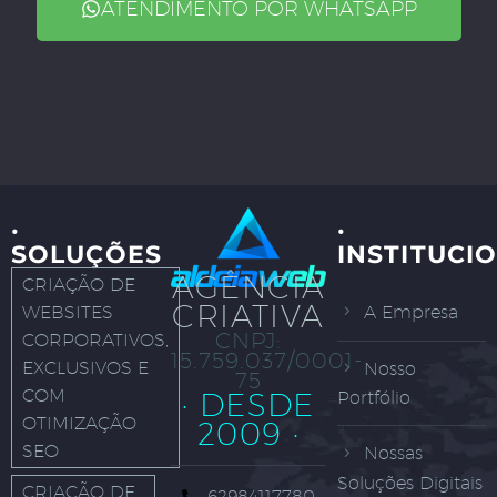
ATENDIMENTO POR WHATSAPP
·
·
SOLUÇÕES
INSTITUCI
AGÊNCIA
CRIAÇÃO DE
CRIATIVA
WEBSITES
A Empresa
CNPJ:
CORPORATIVOS,
15.759.037/0001-
EXCLUSIVOS E
Nosso
75
COM
· DESDE
Portfólio
OTIMIZAÇÃO
2009 ·
SEO
Nossas
Soluções Digitais
CRIAÇÃO DE
62984117780