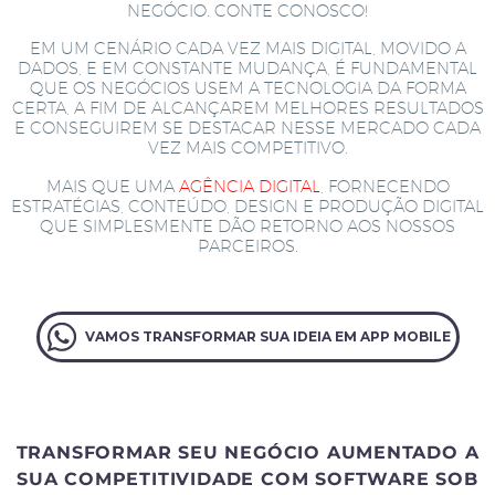
NEGÓCIO. CONTE CONOSCO!
EM UM CENÁRIO CADA VEZ MAIS DIGITAL, MOVIDO A
DADOS, E EM CONSTANTE MUDANÇA, É FUNDAMENTAL
QUE OS NEGÓCIOS USEM A TECNOLOGIA DA FORMA
CERTA, A FIM DE ALCANÇAREM MELHORES RESULTADOS
E CONSEGUIREM SE DESTACAR NESSE MERCADO CADA
VEZ MAIS COMPETITIVO.
MAIS QUE UMA
AGÊNCIA DIGITAL
, FORNECENDO
ESTRATÉGIAS, CONTEÚDO, DESIGN E PRODUÇÃO DIGITAL
QUE SIMPLESMENTE DÃO RETORNO AOS NOSSOS
PARCEIROS.
VAMOS TRANSFORMAR SUA IDEIA EM APP MOBILE
TRANSFORMAR SEU NEGÓCIO AUMENTADO A
SUA COMPETITIVIDADE COM SOFTWARE SOB