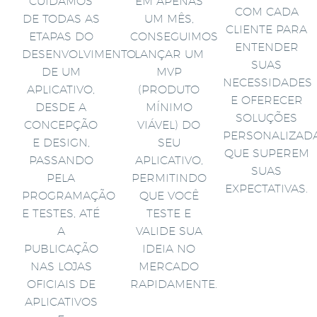
CUIDAMOS
EM APENAS
COM CADA
DE TODAS AS
UM MÊS,
CLIENTE PARA
ETAPAS DO
CONSEGUIMOS
ENTENDER
DESENVOLVIMENTO
LANÇAR UM
SUAS
DE UM
MVP
NECESSIDADES
APLICATIVO,
(PRODUTO
E OFERECER
DESDE A
MÍNIMO
SOLUÇÕES
CONCEPÇÃO
VIÁVEL) DO
PERSONALIZAD
E DESIGN,
SEU
QUE SUPEREM
PASSANDO
APLICATIVO,
SUAS
PELA
PERMITINDO
EXPECTATIVAS.
PROGRAMAÇÃO
QUE VOCÊ
E TESTES, ATÉ
TESTE E
A
VALIDE SUA
PUBLICAÇÃO
IDEIA NO
NAS LOJAS
MERCADO
OFICIAIS DE
RAPIDAMENTE.
APLICATIVOS