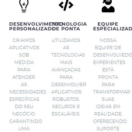
DESENVOLVIMENTO
TECNOLOGIA
EQUIPE
PERSONALIZADO
DE PONTA
ESPECIALIZA
CRIAMOS
UTILIZAMOS
NOSSA
APLICATIVOS
AS
EQUIPE DE
SOB
TECNOLOGIAS
DESENVOLVED
MEDIDA
MAIS
EXPERIENTES
PARA
AVANÇADAS
ESTÁ
ATENDER
PARA
PRONTA
ÀS
DESENVOLVER
PARA
NECESSIDADES
APLICATIVOS
TRANSFORMAR
ESPECÍFICAS
ROBUSTOS,
SUAS
DO SEU
SEGUROS E
IDEIAS EM
NEGÓCIO,
ESCALÁVEIS.
REALIDADE,
GARANTINDO
OFERECENDO
UMA
SUPORTE