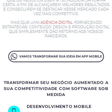
QUE OS NEGÓCIOS USEM A TECNOLOGIA DA FORMA
CERTA, A FIM DE ALCANÇAREM MELHORES RESULTADOS
E CONSEGUIREM SE DESTACAR NESSE MERCADO CADA
VEZ MAIS COMPETITIVO.
MAIS QUE UMA
AGÊNCIA DIGITAL
, FORNECENDO
ESTRATÉGIAS, CONTEÚDO, DESIGN E PRODUÇÃO DIGITAL
QUE SIMPLESMENTE DÃO RETORNO AOS NOSSOS
PARCEIROS.
VAMOS TRANSFORMAR SUA IDEIA EM APP MOBILE
TRANSFORMAR SEU NEGÓCIO AUMENTADO A
SUA COMPETITIVIDADE COM SOFTWARE SOB
MEDIDA
DESENVOLVIMENTO MOBILE