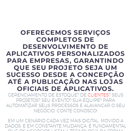
OFERECEMOS SERVIÇOS
COMPLETOS DE
DESENVOLVIMENTO DE
APLICATIVOS PERSONALIZADOS
PARA EMPRESAS, GARANTINDO
QUE SEU PROJETO SEJA UM
SUCESSO DESDE A CONCEPÇÃO
ATÉ A PUBLICAÇÃO NAS LOJAS
OFICIAIS DE APLICATIVOS.
GERENCIAMENTO DE ESTOQUE? DE
CLIENTES
? SEUS
PROJETOS? SEU EVENTO? SUA EQUIPE? PARA
AUTOMATIZAR SEUS PROCESSOS E ALAVANCAR O SEU
NEGÓCIO. CONTE CONOSCO!
EM UM CENÁRIO CADA VEZ MAIS DIGITAL, MOVIDO A
DADOS, E EM CONSTANTE MUDANÇA, É FUNDAMENTAL