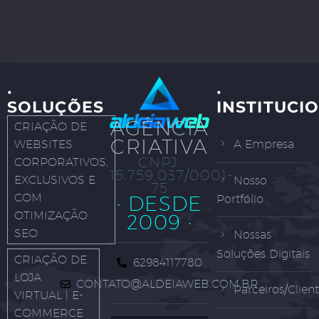
·
·
SOLUÇÕES
INSTITUCI
AGÊNCIA
CRIAÇÃO DE
CRIATIVA
WEBSITES
A Empresa
CNPJ:
CORPORATIVOS,
15.759.037/0001-
EXCLUSIVOS E
Nosso
75
COM
· DESDE
Portfólio
OTIMIZAÇÃO
2009 ·
SEO
Nossas
Soluções Digitais
CRIAÇÃO DE
62984117780
LOJA
CONTATO@ALDEIAWEB.COM.BR
Parceiros/Clien
VIRTUAL | E-
COMMERCE