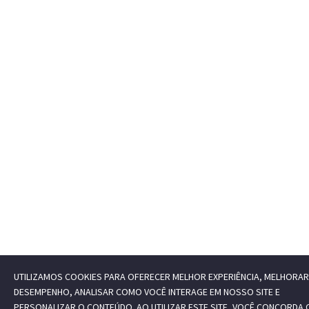
UTILIZAMOS COOKIES PARA OFERECER MELHOR EXPERIÊNCIA, MELHORAR
DESEMPENHO, ANALISAR COMO VOCÊ INTERAGE EM NOSSO SITE E
PERSONALIZAR O CONTEÚDO. AO UTILIZAR ESTE SITE, VOCÊ CONCORDA