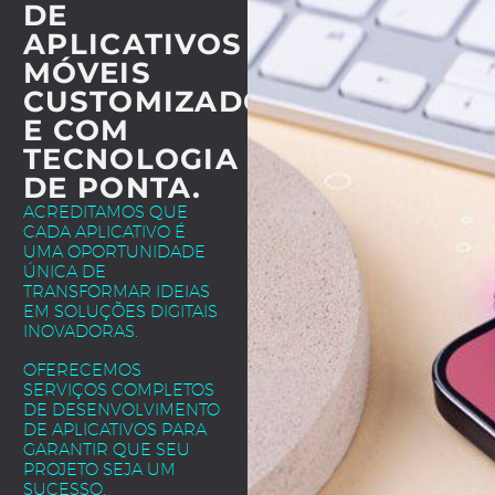
DE
APLICATIVOS
MÓVEIS
CUSTOMIZADOS
E COM
TECNOLOGIA
DE PONTA.
ACREDITAMOS QUE
CADA APLICATIVO É
UMA OPORTUNIDADE
ÚNICA DE
TRANSFORMAR IDEIAS
EM SOLUÇÕES DIGITAIS
INOVADORAS.
OFERECEMOS
SERVIÇOS COMPLETOS
DE DESENVOLVIMENTO
DE APLICATIVOS PARA
GARANTIR QUE SEU
PROJETO SEJA UM
SUCESSO.