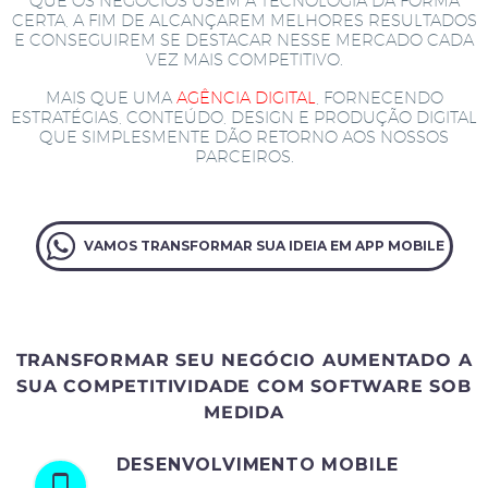
QUE OS NEGÓCIOS USEM A TECNOLOGIA DA FORMA
CERTA, A FIM DE ALCANÇAREM MELHORES RESULTADOS
E CONSEGUIREM SE DESTACAR NESSE MERCADO CADA
VEZ MAIS COMPETITIVO.
MAIS QUE UMA
AGÊNCIA DIGITAL
, FORNECENDO
ESTRATÉGIAS, CONTEÚDO, DESIGN E PRODUÇÃO DIGITAL
QUE SIMPLESMENTE DÃO RETORNO AOS NOSSOS
PARCEIROS.
VAMOS TRANSFORMAR SUA IDEIA EM APP MOBILE
TRANSFORMAR SEU NEGÓCIO AUMENTADO A
SUA COMPETITIVIDADE COM SOFTWARE SOB
MEDIDA
DESENVOLVIMENTO MOBILE