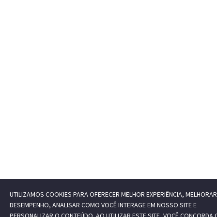
UTILIZAMOS COOKIES PARA OFERECER MELHOR EXPERIÊNCIA, MELHORAR
DESEMPENHO, ANALISAR COMO VOCÊ INTERAGE EM NOSSO SITE E
PERSONALIZAR O CONTEÚDO. AO UTILIZAR ESTE SITE, VOCÊ CONCORDA