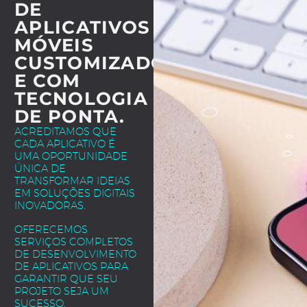
DE
APLICATIVOS
MÓVEIS
CUSTOMIZADOS
E COM
TECNOLOGIA
DE PONTA.
ACREDITAMOS QUE
CADA APLICATIVO É
UMA OPORTUNIDADE
ÚNICA DE
TRANSFORMAR IDEIAS
EM SOLUÇÕES DIGITAIS
INOVADORAS.
OFERECEMOS
SERVIÇOS COMPLETOS
DE DESENVOLVIMENTO
DE APLICATIVOS PARA
GARANTIR QUE SEU
PROJETO SEJA UM
SUCESSO.