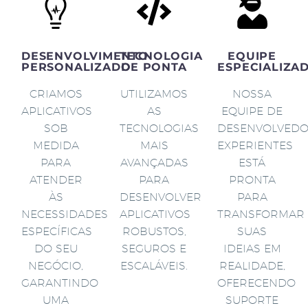
DESENVOLVIMENTO
TECNOLOGIA
EQUIPE
PERSONALIZADO
DE PONTA
ESPECIALIZA
CRIAMOS
UTILIZAMOS
NOSSA
APLICATIVOS
AS
EQUIPE DE
SOB
TECNOLOGIAS
DESENVOLVED
MEDIDA
MAIS
EXPERIENTES
PARA
AVANÇADAS
ESTÁ
ATENDER
PARA
PRONTA
ÀS
DESENVOLVER
PARA
NECESSIDADES
APLICATIVOS
TRANSFORMAR
ESPECÍFICAS
ROBUSTOS,
SUAS
DO SEU
SEGUROS E
IDEIAS EM
NEGÓCIO,
ESCALÁVEIS.
REALIDADE,
GARANTINDO
OFERECENDO
UMA
SUPORTE