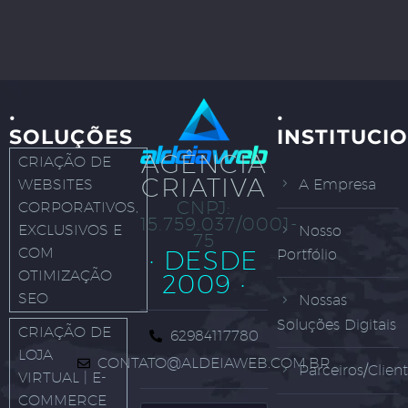
·
·
SOLUÇÕES
INSTITUCI
AGÊNCIA
CRIAÇÃO DE
CRIATIVA
WEBSITES
A Empresa
CNPJ:
CORPORATIVOS,
15.759.037/0001-
EXCLUSIVOS E
Nosso
75
COM
· DESDE
Portfólio
OTIMIZAÇÃO
2009 ·
SEO
Nossas
Soluções Digitais
CRIAÇÃO DE
62984117780
LOJA
CONTATO@ALDEIAWEB.COM.BR
Parceiros/Clien
VIRTUAL | E-
COMMERCE