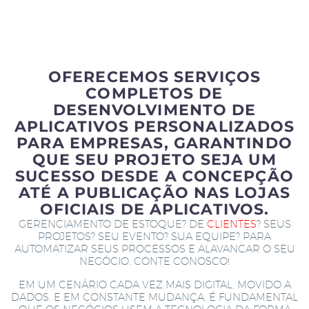
OFERECEMOS SERVIÇOS
COMPLETOS DE
DESENVOLVIMENTO DE
APLICATIVOS PERSONALIZADOS
PARA EMPRESAS, GARANTINDO
QUE SEU PROJETO SEJA UM
SUCESSO DESDE A CONCEPÇÃO
ATÉ A PUBLICAÇÃO NAS LOJAS
OFICIAIS DE APLICATIVOS.
GERENCIAMENTO DE ESTOQUE? DE
CLIENTES
? SEUS
PROJETOS? SEU EVENTO? SUA EQUIPE? PARA
AUTOMATIZAR SEUS PROCESSOS E ALAVANCAR O SEU
NEGÓCIO. CONTE CONOSCO!
EM UM CENÁRIO CADA VEZ MAIS DIGITAL, MOVIDO A
DADOS, E EM CONSTANTE MUDANÇA, É FUNDAMENTAL