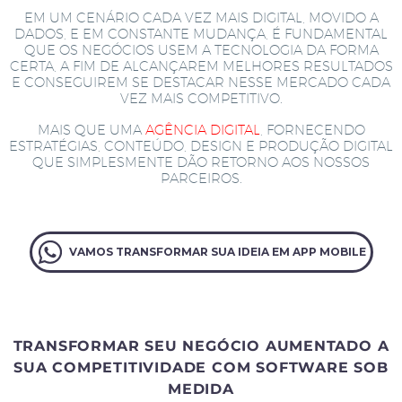
EM UM CENÁRIO CADA VEZ MAIS DIGITAL, MOVIDO A
DADOS, E EM CONSTANTE MUDANÇA, É FUNDAMENTAL
QUE OS NEGÓCIOS USEM A TECNOLOGIA DA FORMA
CERTA, A FIM DE ALCANÇAREM MELHORES RESULTADOS
E CONSEGUIREM SE DESTACAR NESSE MERCADO CADA
VEZ MAIS COMPETITIVO.
MAIS QUE UMA
AGÊNCIA DIGITAL
, FORNECENDO
ESTRATÉGIAS, CONTEÚDO, DESIGN E PRODUÇÃO DIGITAL
QUE SIMPLESMENTE DÃO RETORNO AOS NOSSOS
PARCEIROS.
VAMOS TRANSFORMAR SUA IDEIA EM APP MOBILE
TRANSFORMAR SEU NEGÓCIO AUMENTADO A
SUA COMPETITIVIDADE COM SOFTWARE SOB
MEDIDA