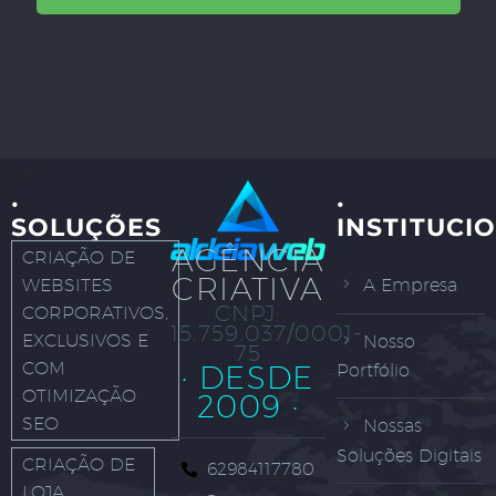
·
·
SOLUÇÕES
INSTITUCI
AGÊNCIA
CRIAÇÃO DE
CRIATIVA
WEBSITES
A Empresa
CNPJ:
CORPORATIVOS,
15.759.037/0001-
EXCLUSIVOS E
Nosso
75
COM
· DESDE
Portfólio
OTIMIZAÇÃO
2009 ·
SEO
Nossas
Soluções Digitais
CRIAÇÃO DE
62984117780
LOJA