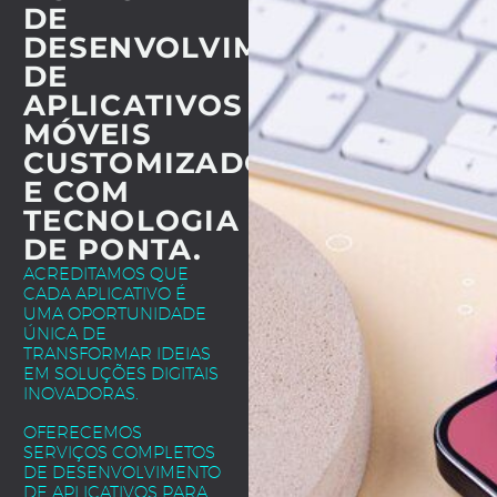
DE
DESENVOLVIMENTO
DE
APLICATIVOS
MÓVEIS
CUSTOMIZADOS
E COM
TECNOLOGIA
DE PONTA.
ACREDITAMOS QUE
CADA APLICATIVO É
UMA OPORTUNIDADE
ÚNICA DE
TRANSFORMAR IDEIAS
EM SOLUÇÕES DIGITAIS
INOVADORAS.
OFERECEMOS
SERVIÇOS COMPLETOS
DE DESENVOLVIMENTO
DE APLICATIVOS PARA