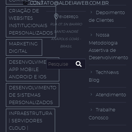
CONTATO@ALDEIAWEB.COM.BR
CRIAÇÃO DE
Depoimento
ENDEREÇO:
WEBSITES
de Clientes
RUA 07, SN BAIRRO
INSTITUCIONAIS
SANTO ANDRÉ
PERSONALIZADOS
Nossa
ANÁPOLIS GOIÁS -
Metodologia
MARKETING
BRASIL
Assertiva de
DIGITAL
Desenvolvimento
DESENVOLVIMENTO
APP MOBILE
TechNews
ANDROID E IOS
Blog
DESENVOLVIMENTO
Atendimento
DE SISTEMAS
PERSONALIZADOS
Trabalhe
INFRAESTRUTURA
Conosco
| SERVIDORES
CLOUD |