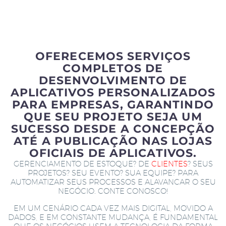
OFERECEMOS SERVIÇOS
COMPLETOS DE
DESENVOLVIMENTO DE
APLICATIVOS PERSONALIZADOS
PARA EMPRESAS, GARANTINDO
QUE SEU PROJETO SEJA UM
SUCESSO DESDE A CONCEPÇÃO
ATÉ A PUBLICAÇÃO NAS LOJAS
OFICIAIS DE APLICATIVOS.
GERENCIAMENTO DE ESTOQUE? DE
CLIENTES
? SEUS
PROJETOS? SEU EVENTO? SUA EQUIPE? PARA
AUTOMATIZAR SEUS PROCESSOS E ALAVANCAR O SEU
NEGÓCIO. CONTE CONOSCO!
EM UM CENÁRIO CADA VEZ MAIS DIGITAL, MOVIDO A
DADOS, E EM CONSTANTE MUDANÇA, É FUNDAMENTAL