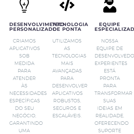
DESENVOLVIMENTO
TECNOLOGIA
EQUIPE
PERSONALIZADO
DE PONTA
ESPECIALIZA
CRIAMOS
UTILIZAMOS
NOSSA
APLICATIVOS
AS
EQUIPE DE
SOB
TECNOLOGIAS
DESENVOLVED
MEDIDA
MAIS
EXPERIENTES
PARA
AVANÇADAS
ESTÁ
ATENDER
PARA
PRONTA
ÀS
DESENVOLVER
PARA
NECESSIDADES
APLICATIVOS
TRANSFORMAR
ESPECÍFICAS
ROBUSTOS,
SUAS
DO SEU
SEGUROS E
IDEIAS EM
NEGÓCIO,
ESCALÁVEIS.
REALIDADE,
GARANTINDO
OFERECENDO
UMA
SUPORTE