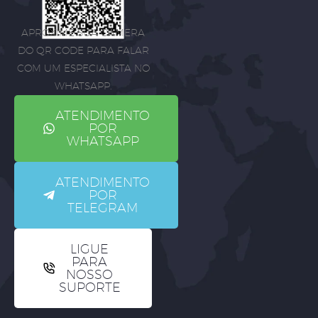
APROXIME SUA CÂMERA
DO QR CODE PARA FALAR
COM UM ESPECIALISTA NO
WHATSAPP.
ATENDIMENTO
POR
WHATSAPP
ATENDIMENTO
POR
TELEGRAM
LIGUE
PARA
NOSSO
SUPORTE