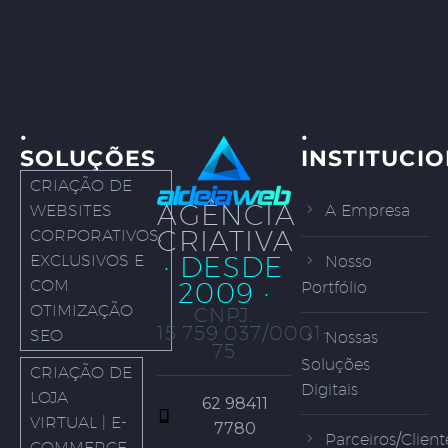
·
·
SOLUÇÕES
INSTITUCI
CRIAÇÃO DE
AGÊNCIA
WEBSITES
A Empresa
CRIATIVA
CORPORATIVOS,
· DESDE
EXCLUSIVOS E
Nosso
COM
2009 ·
Portfólio
OTIMIZAÇÃO
CNPJ:
15.759.037/0001-
SEO
Nossas
75
Soluções
CRIAÇÃO DE
Digitais
LOJA
62 98411
VIRTUAL | E-
7780
Parceiros/Client
COMMERCE