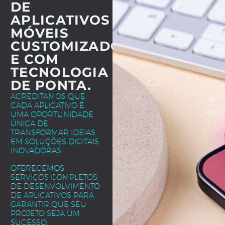
DE
APLICATIVOS
MÓVEIS
CUSTOMIZADOS
E COM
TECNOLOGIA
DE PONTA.
ACREDITAMOS QUE
CADA APLICATIVO É
UMA OPORTUNIDADE
ÚNICA DE
TRANSFORMAR IDEIAS
EM SOLUÇÕES DIGITAIS
INOVADORAS.
OFERECEMOS
SERVIÇOS COMPLETOS
DE DESENVOLVIMENTO
DE APLICATIVOS PARA
GARANTIR QUE SEU
PROJETO SEJA UM
SUCESSO.