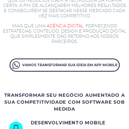
QUE OS NEGÓCIOS USEM A TECNOLOGIA DA FORMA
CERTA, A FIM DE ALCANÇAREM MELHORES RESULTADOS
E CONSEGUIREM SE DESTACAR NESSE MERCADO CADA
VEZ MAIS COMPETITIVO.
MAIS QUE UMA
AGÊNCIA DIGITAL
, FORNECENDO
ESTRATÉGIAS, CONTEÚDO, DESIGN E PRODUÇÃO DIGITAL
QUE SIMPLESMENTE DÃO RETORNO AOS NOSSOS
PARCEIROS.
VAMOS TRANSFORMAR SUA IDEIA EM APP MOBILE
TRANSFORMAR SEU NEGÓCIO AUMENTADO A
SUA COMPETITIVIDADE COM SOFTWARE SOB
MEDIDA
DESENVOLVIMENTO MOBILE