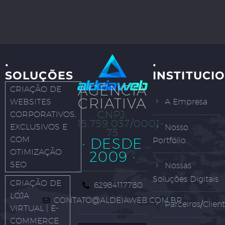
·
·
SOLUÇÕES
INSTITUCI
AGÊNCIA
CRIAÇÃO DE
CRIATIVA
WEBSITES
A Empresa
CNPJ:
CORPORATIVOS,
15.759.037/0001-
EXCLUSIVOS E
Nosso
75
COM
· DESDE
Portfólio
OTIMIZAÇÃO
2009 ·
SEO
Nossas
Soluções Digitais
CRIAÇÃO DE
62984117780
LOJA
CONTATO@ALDEIAWEB.COM.BR
Parceiros/Clien
VIRTUAL | E-
COMMERCE