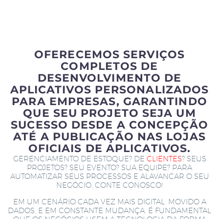
OFERECEMOS SERVIÇOS
COMPLETOS DE
DESENVOLVIMENTO DE
APLICATIVOS PERSONALIZADOS
PARA EMPRESAS, GARANTINDO
QUE SEU PROJETO SEJA UM
SUCESSO DESDE A CONCEPÇÃO
ATÉ A PUBLICAÇÃO NAS LOJAS
OFICIAIS DE APLICATIVOS.
GERENCIAMENTO DE ESTOQUE? DE
CLIENTES
? SEUS
PROJETOS? SEU EVENTO? SUA EQUIPE? PARA
AUTOMATIZAR SEUS PROCESSOS E ALAVANCAR O SEU
NEGÓCIO. CONTE CONOSCO!
EM UM CENÁRIO CADA VEZ MAIS DIGITAL, MOVIDO A
DADOS, E EM CONSTANTE MUDANÇA, É FUNDAMENTAL