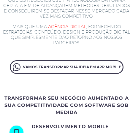
QUE OS NEGÓCIOS USEM A TECNOLOGIA DA FORMA
CERTA, A FIM DE ALCANÇAREM MELHORES RESULTADOS
E CONSEGUIREM SE DESTACAR NESSE MERCADO CADA
VEZ MAIS COMPETITIVO.
MAIS QUE UMA
AGÊNCIA DIGITAL
, FORNECENDO
ESTRATÉGIAS, CONTEÚDO, DESIGN E PRODUÇÃO DIGITAL
QUE SIMPLESMENTE DÃO RETORNO AOS NOSSOS
PARCEIROS.
VAMOS TRANSFORMAR SUA IDEIA EM APP MOBILE
TRANSFORMAR SEU NEGÓCIO AUMENTADO A
SUA COMPETITIVIDADE COM SOFTWARE SOB
MEDIDA
DESENVOLVIMENTO MOBILE