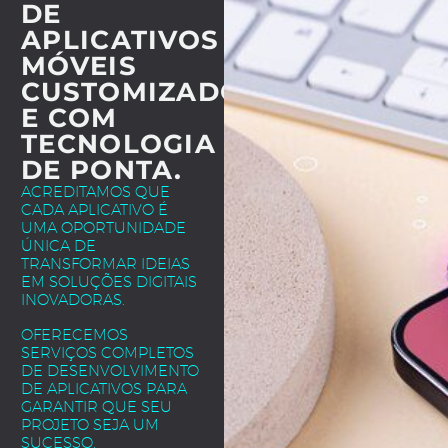
DE
APLICATIVOS
MÓVEIS
CUSTOMIZADOS
E COM
TECNOLOGIA
DE PONTA.
ACREDITAMOS QUE
CADA APLICATIVO É
UMA OPORTUNIDADE
ÚNICA DE
TRANSFORMAR IDEIAS
EM SOLUÇÕES DIGITAIS
INOVADORAS.
OFERECEMOS
SERVIÇOS COMPLETOS
DE DESENVOLVIMENTO
DE APLICATIVOS PARA
GARANTIR QUE SEU
PROJETO SEJA UM
SUCESSO.