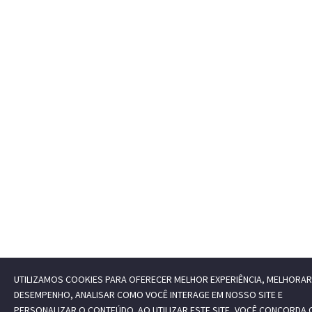
UTILIZAMOS COOKIES PARA OFERECER MELHOR EXPERIÊNCIA, MELHORAR
DESEMPENHO, ANALISAR COMO VOCÊ INTERAGE EM NOSSO SITE E
PERSONALIZAR O CONTEÚDO. AO UTILIZAR ESTE SITE, VOCÊ CONCORDA