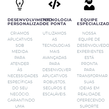
DESENVOLVIMENTO
TECNOLOGIA
EQUIPE
PERSONALIZADO
DE PONTA
ESPECIALIZA
CRIAMOS
UTILIZAMOS
NOSSA
APLICATIVOS
AS
EQUIPE DE
SOB
TECNOLOGIAS
DESENVOLVED
MEDIDA
MAIS
EXPERIENTES
PARA
AVANÇADAS
ESTÁ
ATENDER
PARA
PRONTA
ÀS
DESENVOLVER
PARA
NECESSIDADES
APLICATIVOS
TRANSFORMAR
ESPECÍFICAS
ROBUSTOS,
SUAS
DO SEU
SEGUROS E
IDEIAS EM
NEGÓCIO,
ESCALÁVEIS.
REALIDADE,
GARANTINDO
OFERECENDO
UMA
SUPORTE